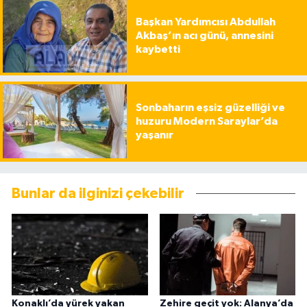
Başkan Yardımcısı Abdullah
Akbaş’ın acı günü, annesini
kaybetti
Sonbaharın eşsiz güzelliği ve
huzuru Modern Saraylar’da
yaşanır
Bunlar da ilginizi çekebilir
Konaklı’da yürek yakan
Zehire geçit yok: Alanya’da