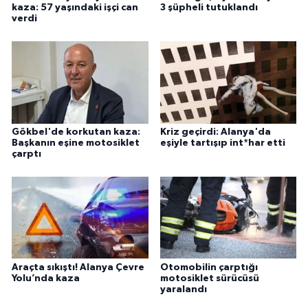
kaza: 57 yaşındaki işçi can
3 şüpheli tutuklandı
verdi
Gökbel'de korkutan kaza:
Kriz geçirdi: Alanya'da
Başkanın eşine motosiklet
eşiyle tartışıp int*har etti
çarptı
Araçta sıkıştı! Alanya Çevre
Otomobilin çarptığı
Yolu’nda kaza
motosiklet sürücüsü
yaralandı