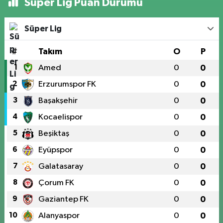
Süper Lig Puan Durumu
Süper Lig
#
Takım
O
P
1
Amed
0
0
2
Erzurumspor FK
0
0
3
Başakşehir
0
0
4
Kocaelispor
0
0
5
Beşiktaş
0
0
6
Eyüpspor
0
0
7
Galatasaray
0
0
8
Çorum FK
0
0
9
Gaziantep FK
0
0
10
Alanyaspor
0
0