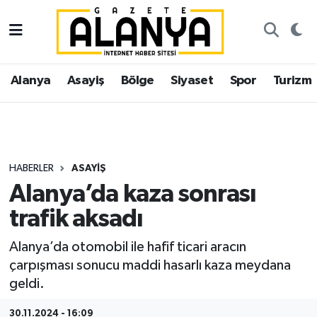
Alanya
İstanbul Nöbetçi Eczaneler
Alanya
Asayiş
Bölge
Siyaset
Spor
Turizm
Asayiş
İstanbul Hava Durumu
Bölge
İstanbul Trafik Yoğunluk Haritası
Siyaset
Süper Lig Puan Durumu ve Fikstür
HABERLER
ASAYIŞ
Alanya’da kaza sonrası
Spor
Tüm Manşetler
trafik aksadı
Turizm
Son Dakika Haberleri
Alanya’da otomobil ile hafif ticari aracın
çarpışması sonucu maddi hasarlı kaza meydana
Ekonomi
Haber Arşivi
geldi.
Gazipaşa
30.11.2024 - 16:09