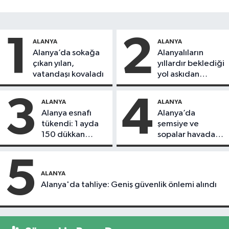
1
2
ALANYA
ALANYA
Alanya’da sokağa
Alanyalıların
çıkan yılan,
yıllardır beklediği
vatandaşı kovaladı
yol askıdan
döndü
3
4
ALANYA
ALANYA
Alanya esnafı
Alanya’da
tükendi: 1 ayda
şemsiye ve
150 dükkan
sopalar havada
kapandı
uçuştu
5
ALANYA
Alanya'da tahliye: Geniş güvenlik önlemi alındı