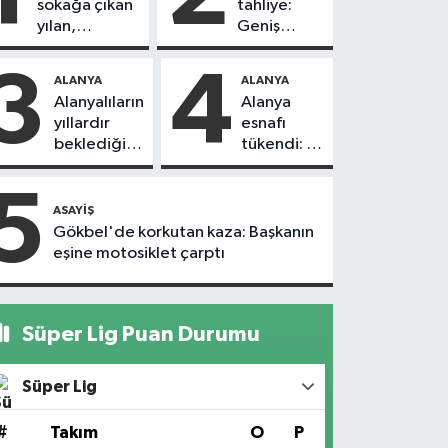
sokağa çıkan
tahliye:
yılan,
Geniş
vatandaşı
güvenlik
kovaladı
önlemi
3
4
ALANYA
ALANYA
alındı
Alanyalıların
Alanya
yıllardır
esnafı
beklediği
tükendi: 1
yol askıdan
ayda 150
döndü
dükkan
5
kapandı
ASAYIŞ
Gökbel'de korkutan kaza: Başkanın
eşine motosiklet çarptı
Süper Lig Puan Durumu
Süper Lig
#
Takım
O
P