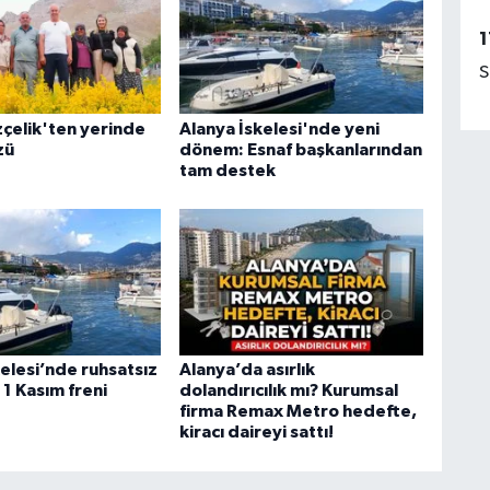
1
S
çelik'ten yerinde
Alanya İskelesi'nde yeni
zü
dönem: Esnaf başkanlarından
tam destek
elesi’nde ruhsatsız
Alanya’da asırlık
1 Kasım freni
dolandırıcılık mı? Kurumsal
firma Remax Metro hedefte,
kiracı daireyi sattı!