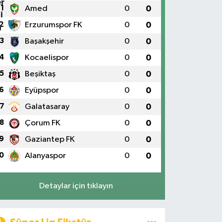
1
Amed
0
0
2
Erzurumspor FK
0
0
3
Başakşehir
0
0
4
Kocaelispor
0
0
5
Beşiktaş
0
0
6
Eyüpspor
0
0
7
Galatasaray
0
0
8
Çorum FK
0
0
9
Gaziantep FK
0
0
0
Alanyaspor
0
0
Detaylar için tıklayın