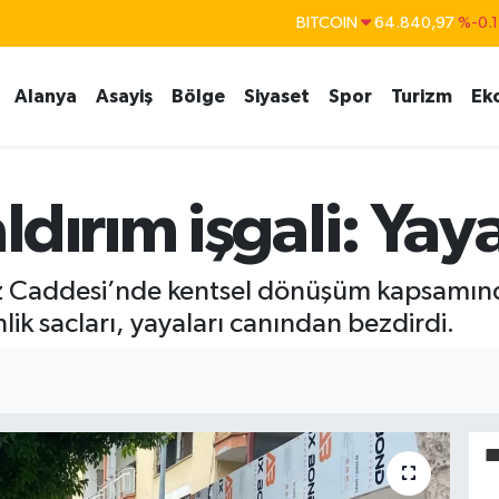
BITCOIN
64.840,97
%-0.
DOLAR
47,7436
%0.1
Alanya
Asayiş
Bölge
Siyaset
Spor
Turizm
Ek
EURO
55,2510
%0.3
STERLİN
64,4811
%0.3
GRAM ALTIN
6660.55
%
dırım işgali: Yaya
BİST100
13.779
%-1
ez Caddesi’nde kentsel dönüşüm kapsamınd
lik sacları, yayaları canından bezdirdi.