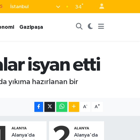
°
15
İstanbul
34
8
onomi
Gazipaşa
2
8
0
lar isyan etti
4
a yıkıma hazırlanan bir
-
+
A
A
1
2
ALANYA
ALANYA
Alanya’da
Alanya'da