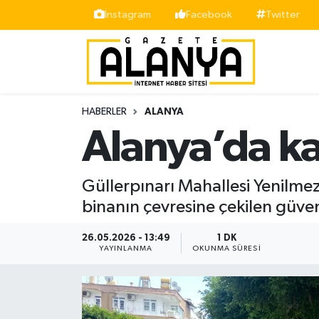
İnstagram
Facebook
Twitter
Alanya
İstanbul Nöbetçi Eczaneler
Asayiş
İstanbul Hava Durumu
HABERLER
ALANYA
Bölge
İstanbul Trafik Yoğunluk Haritası
Alanya’da kal
Siyaset
Süper Lig Puan Durumu ve Fikstür
Güllerpınarı Mahallesi Yenilm
Spor
Tüm Manşetler
binanın çevresine çekilen güven
Turizm
Son Dakika Haberleri
26.05.2026 - 13:49
1 DK
YAYINLANMA
OKUNMA SÜRESI
Ekonomi
Haber Arşivi
Gazipaşa