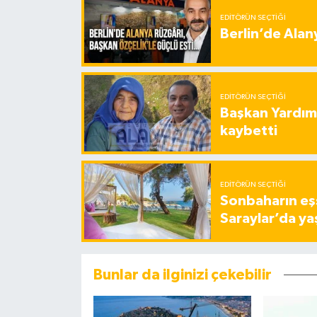
EDITÖRÜN SEÇTIĞI
Berlin’de Alan
EDITÖRÜN SEÇTIĞI
Başkan Yardımc
kaybetti
EDITÖRÜN SEÇTIĞI
Sonbaharın eşs
Saraylar’da ya
Bunlar da ilginizi çekebilir