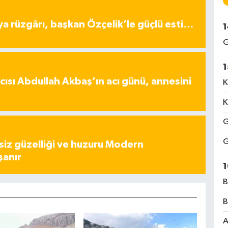
ya rüzgârı, başkan Özçelik’le güçlü esti…
1
G
1
ısı Abdullah Akbaş’ın acı günü, annesini
K
K
G
G
iz güzelliği ve huzuru Modern
şanır
1
B
B
A