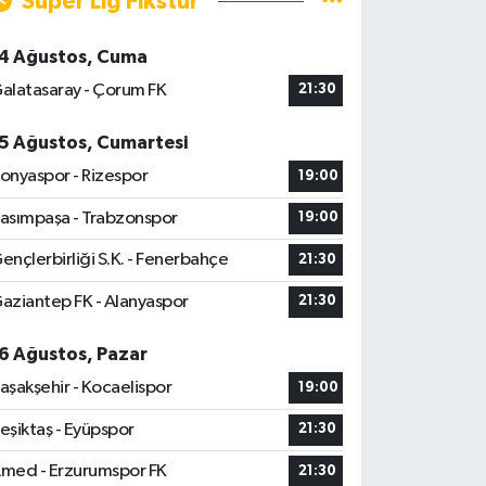
Süper Lig Fikstür
4 Ağustos, Cuma
alatasaray - Çorum FK
21:30
5 Ağustos, Cumartesi
onyaspor - Rizespor
19:00
asımpaşa - Trabzonspor
19:00
ençlerbirliği S.K. - Fenerbahçe
21:30
aziantep FK - Alanyaspor
21:30
6 Ağustos, Pazar
aşakşehir - Kocaelispor
19:00
eşiktaş - Eyüpspor
21:30
med - Erzurumspor FK
21:30