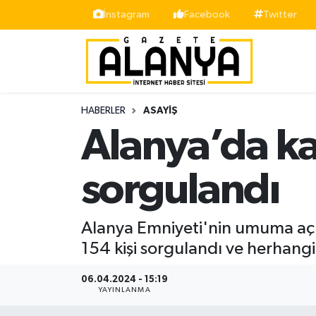
İnstagram
Facebook
Twitter
Alanya
İstanbul Nöbetçi Eczaneler
Asayiş
İstanbul Hava Durumu
HABERLER
ASAYIŞ
Bölge
İstanbul Trafik Yoğunluk Haritası
Alanya’da ka
Siyaset
Süper Lig Puan Durumu ve Fikstür
sorgulandı
Spor
Tüm Manşetler
Alanya Emniyeti'nin umuma açı
Turizm
Son Dakika Haberleri
154 kişi sorgulandı ve herhang
Ekonomi
Haber Arşivi
06.04.2024 - 15:19
YAYINLANMA
Gazipaşa