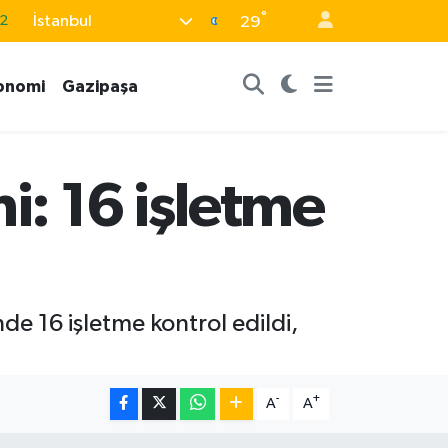
°
İstanbul
2
29
8
onomi
Gazipaşa
2
8
9
: 16 işletme
9
 16 işletme kontrol edildi,
-
+
A
A