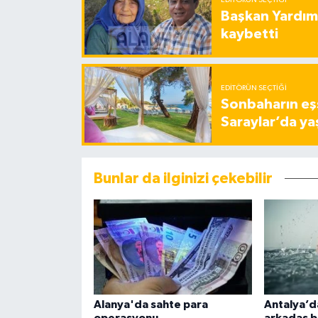
Başkan Yardımc
kaybetti
EDITÖRÜN SEÇTIĞI
Sonbaharın eşs
Saraylar’da ya
Bunlar da ilginizi çekebilir
Alanya'da sahte para
Antalya’da
operasyonu
arkadaş b