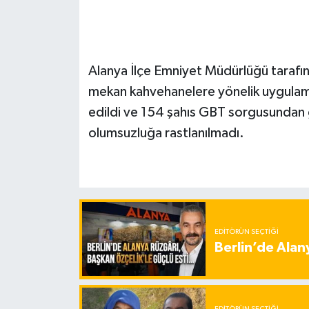
Alanya İlçe Emniyet Müdürlüğü tarafı
mekan kahvehanelere yönelik uygulama
edildi ve 154 şahıs GBT sorgusundan g
olumsuzluğa rastlanılmadı.
EDITÖRÜN SEÇTIĞI
Berlin’de Alan
EDITÖRÜN SEÇTIĞI