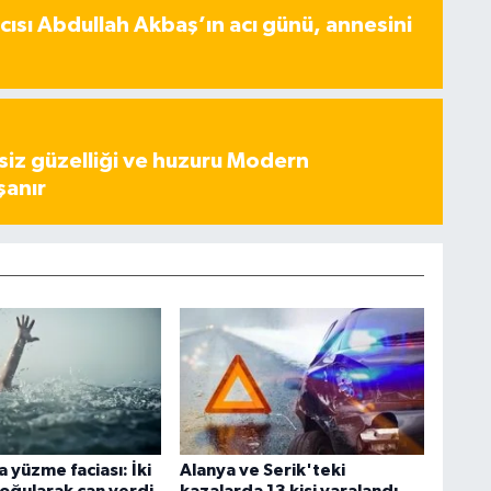
ısı Abdullah Akbaş’ın acı günü, annesini
iz güzelliği ve huzuru Modern
şanır
 yüzme faciası: İki
Alanya ve Serik'teki
oğularak can verdi
kazalarda 13 kişi yaralandı