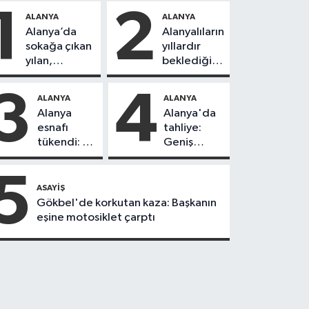
1
2
ALANYA
ALANYA
Alanya’da
Alanyalıların
sokağa çıkan
yıllardır
yılan,
beklediği
vatandaşı
yol askıdan
kovaladı
döndü
3
4
ALANYA
ALANYA
Alanya
Alanya'da
esnafı
tahliye:
tükendi: 1
Geniş
ayda 150
güvenlik
dükkan
önlemi
5
kapandı
alındı
ASAYIŞ
Gökbel'de korkutan kaza: Başkanın
eşine motosiklet çarptı