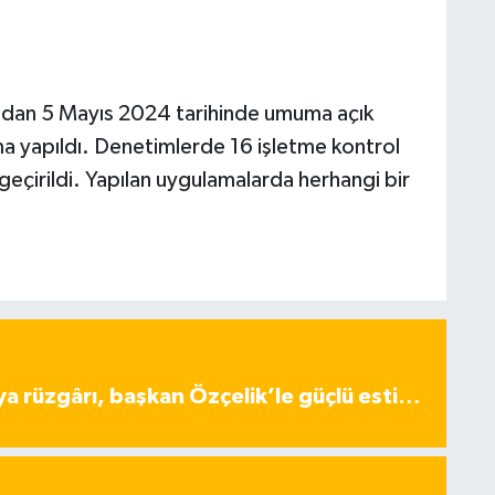
ndan 5 Mayıs 2024 tarihinde umuma açık
 yapıldı. Denetimlerde 16 işletme kontrol
eçirildi. Yapılan uygulamalarda herhangi bir
ya rüzgârı, başkan Özçelik’le güçlü esti…