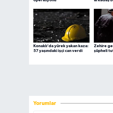
Konaklı’da yürek yakan kaza:
Zehire ge
57 yaşındaki işçi can verdi
şüpheli tu
Yorumlar