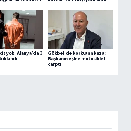
çit yok: Alanya’da 3
Gökbel'de korkutan kaza:
tuklandı
Başkanın eşine motosiklet
çarptı