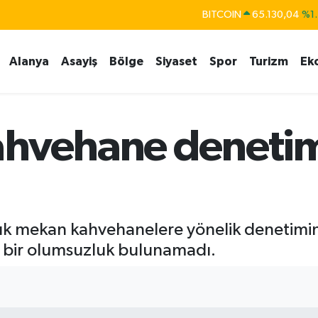
BITCOIN
65.130,04
%1.
DOLAR
47,7436
%0.1
Alanya
Asayiş
Bölge
Siyaset
Spor
Turizm
Ek
EURO
55,2510
%0.3
STERLİN
64,4811
%0.3
GRAM ALTIN
6648.99
%2.5
hvehane denetimi
BİST100
13.773
%-1
k mekan kahvehanelere yönelik denetiminde
i bir olumsuzluk bulunamadı.