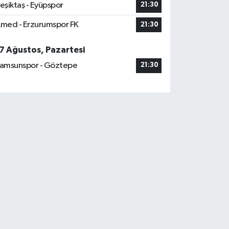
eşiktaş - Eyüpspor
21:30
med - Erzurumspor FK
21:30
7 Ağustos, Pazartesi
amsunspor - Göztepe
21:30