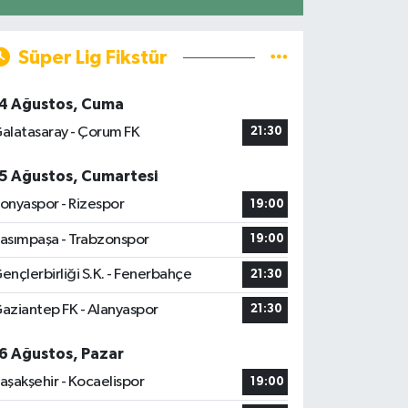
Süper Lig Fikstür
4 Ağustos, Cuma
alatasaray - Çorum FK
21:30
5 Ağustos, Cumartesi
onyaspor - Rizespor
19:00
asımpaşa - Trabzonspor
19:00
ençlerbirliği S.K. - Fenerbahçe
21:30
aziantep FK - Alanyaspor
21:30
6 Ağustos, Pazar
aşakşehir - Kocaelispor
19:00