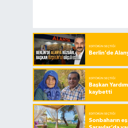
EDITÖRÜN SEÇTIĞI
Berlin’de Alan
EDITÖRÜN SEÇTIĞI
Başkan Yardımc
kaybetti
EDITÖRÜN SEÇTIĞI
Sonbaharın eşs
Saraylar’da ya