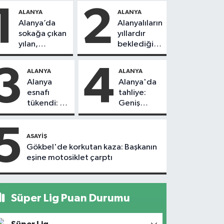
1
2
ALANYA
ALANYA
Alanya’da
Alanyalıların
sokağa çıkan
yıllardır
yılan,
beklediği
vatandaşı
yol askıdan
kovaladı
döndü
3
4
ALANYA
ALANYA
Alanya
Alanya'da
esnafı
tahliye:
tükendi: 1
Geniş
ayda 150
güvenlik
dükkan
önlemi
5
kapandı
alındı
ASAYIŞ
Gökbel'de korkutan kaza: Başkanın
eşine motosiklet çarptı
Süper Lig Puan Durumu