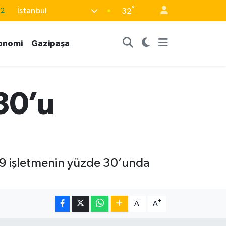
.2
°
İstanbul
32
17
27
onomi
Gazipaşa
35
12
19
30’u
19 işletmenin yüzde 30’unda
-
+
A
A