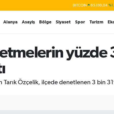
BITCOIN
65.130,04
%1
DOLAR
47,7106
%0.
EURO
55,1652
%0.
Alanya
Asayiş
Bölge
Siyaset
Spor
Turizm
Ek
STERLİN
64,4046
%0.
GRAM ALTIN
6618.49
%2.
BİST100
13.773
%-
letmelerin yüzde 
ı
 Tarık Özçelik, ilçede denetlenen 3 bin 3