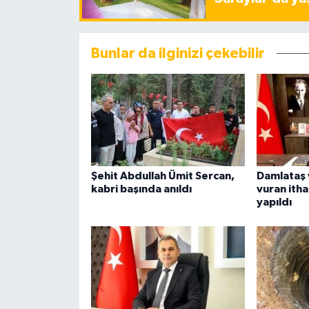
Bunlar da ilginizi çekebilir
Şehit Abdullah Ümit Sercan,
Damlataş 
kabri başında anıldı
vuran ithal
yapıldı