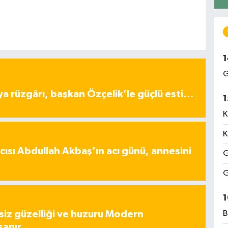
1
G
ya rüzgârı, başkan Özçelik’le güçlü esti…
1
K
K
ısı Abdullah Akbaş’ın acı günü, annesini
G
G
1
iz güzelliği ve huzuru Modern
B
şanır