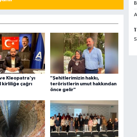
B
A
1
S
ve Kleopatra'yı
"Şehitlerimizin hakkı,
 kirliliğe çağrı
teröristlerin umut hakkından
önce gelir"