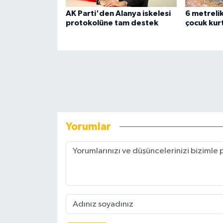
AK Parti'den Alanya iskelesi
6 metreli
protokolüne tam destek
çocuk kurt
Yorumlar