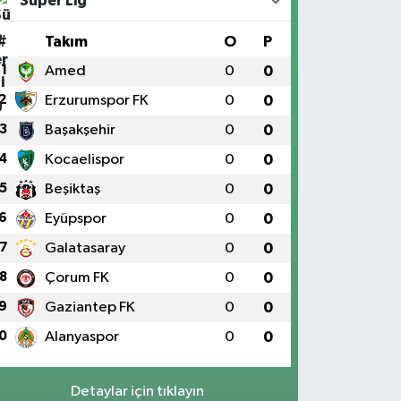
Süper Lig
#
Takım
O
P
1
Amed
0
0
2
Erzurumspor FK
0
0
3
Başakşehir
0
0
4
Kocaelispor
0
0
5
Beşiktaş
0
0
6
Eyüpspor
0
0
7
Galatasaray
0
0
8
Çorum FK
0
0
9
Gaziantep FK
0
0
0
Alanyaspor
0
0
Detaylar için tıklayın