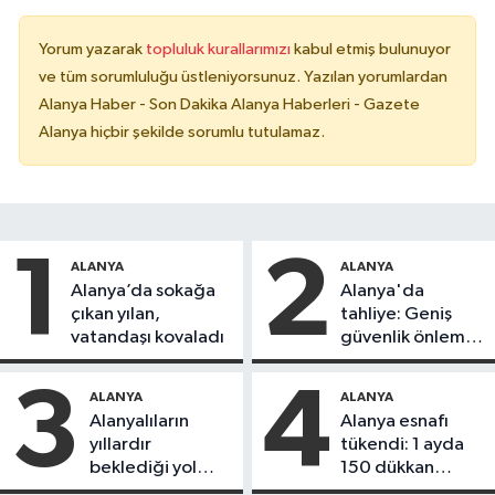
Yorum yazarak
topluluk kurallarımızı
kabul etmiş bulunuyor
ve tüm sorumluluğu üstleniyorsunuz. Yazılan yorumlardan
Alanya Haber - Son Dakika Alanya Haberleri - Gazete
Alanya hiçbir şekilde sorumlu tutulamaz.
1
2
ALANYA
ALANYA
Alanya’da sokağa
Alanya'da
çıkan yılan,
tahliye: Geniş
vatandaşı kovaladı
güvenlik önlemi
alındı
3
4
ALANYA
ALANYA
Alanyalıların
Alanya esnafı
yıllardır
tükendi: 1 ayda
beklediği yol
150 dükkan
askıdan döndü
kapandı