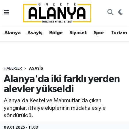
Alanya
İstanbul Nöbetçi Eczaneler
Alanya
Asayiş
Bölge
Siyaset
Spor
Turizm
Asayiş
İstanbul Hava Durumu
Bölge
İstanbul Trafik Yoğunluk Haritası
Siyaset
Süper Lig Puan Durumu ve Fikstür
HABERLER
ASAYIŞ
Alanya'da iki farklı yerden
Spor
Tüm Manşetler
alevler yükseldi
Turizm
Son Dakika Haberleri
Alanya'da Kestel ve Mahmutlar’da çıkan
yangınlar, itfaiye ekiplerinin müdahalesiyle
Ekonomi
Haber Arşivi
söndürüldü.
Gazipaşa
08.01.2025 - 11:03