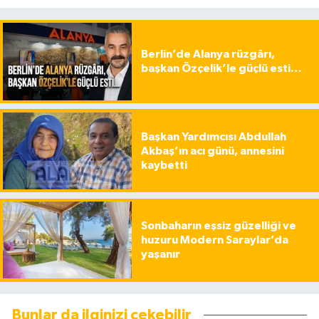
Berlin’de Alanya rüzgârı,
başkan Özçelik’le güçlü esti…
Başkan Yardımcısı Abdullah
Akbaş’ın acı günü, annesini
kaybetti
Sonbaharın eşsiz güzelliği ve
huzuru Modern Saraylar’da
yaşanır
Bunlar da ilginizi çekebilir