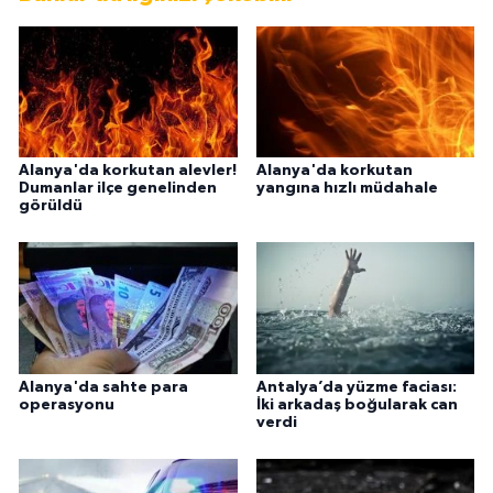
Alanya'da korkutan alevler!
Alanya'da korkutan
Dumanlar ilçe genelinden
yangına hızlı müdahale
görüldü
Alanya'da sahte para
Antalya’da yüzme faciası:
operasyonu
İki arkadaş boğularak can
verdi