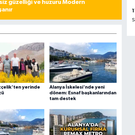
iz güzelliği ve huzuru Modern
şanır
1
S
çelik'ten yerinde
Alanya İskelesi'nde yeni
zü
dönem: Esnaf başkanlarından
tam destek