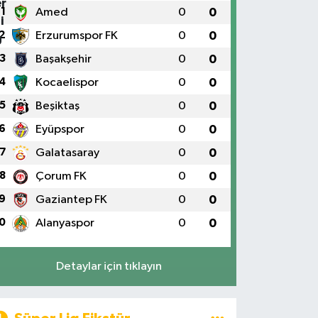
1
Amed
0
0
2
Erzurumspor FK
0
0
3
Başakşehir
0
0
4
Kocaelispor
0
0
5
Beşiktaş
0
0
6
Eyüpspor
0
0
7
Galatasaray
0
0
8
Çorum FK
0
0
9
Gaziantep FK
0
0
0
Alanyaspor
0
0
Detaylar için tıklayın