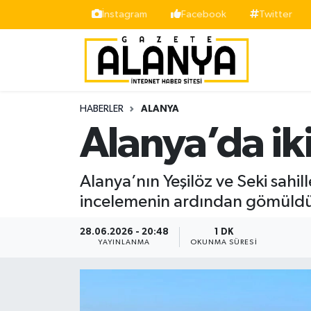
İnstagram
Facebook
Twitter
Alanya
İstanbul Nöbetçi Eczaneler
Asayiş
İstanbul Hava Durumu
HABERLER
ALANYA
Bölge
İstanbul Trafik Yoğunluk Haritası
Alanya’da iki
Siyaset
Süper Lig Puan Durumu ve Fikstür
Alanya’nın Yeşilöz ve Seki sahil
Spor
Tüm Manşetler
incelemenin ardından gömüldü
Turizm
Son Dakika Haberleri
28.06.2026 - 20:48
1 DK
YAYINLANMA
OKUNMA SÜRESI
Ekonomi
Haber Arşivi
Gazipaşa