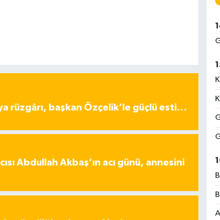
1
G
1
K
K
ya rüzgârı, başkan Özçelik’le güçlü esti…
G
G
1
ısı Abdullah Akbaş’ın acı günü, annesini
B
B
A