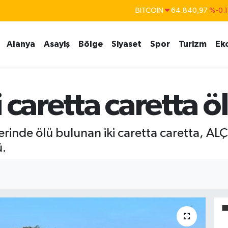
BITCOIN
64.840,97
%-0.
DOLAR
47,7436
%0.1
EURO
55,2510
%0.3
Alanya
Asayiş
Bölge
Siyaset
Spor
Turizm
Ek
STERLİN
64,4811
%0.3
GRAM ALTIN
6660.55
%
 caretta caretta 
BİST100
13.779
%-1
lerinde ölü bulunan iki caretta caretta, AL
.