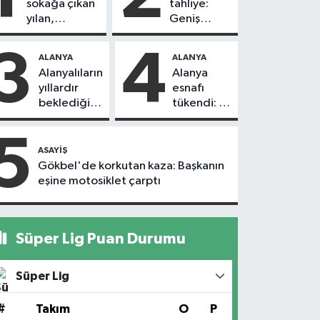
sokağa çıkan
tahliye:
yılan,
Geniş
vatandaşı
güvenlik
kovaladı
önlemi
3
4
ALANYA
ALANYA
alındı
Alanyalıların
Alanya
yıllardır
esnafı
beklediği
tükendi: 1
yol askıdan
ayda 150
döndü
dükkan
5
kapandı
ASAYIŞ
Gökbel'de korkutan kaza: Başkanın
eşine motosiklet çarptı
Süper Lig Puan Durumu
Süper Lig
#
Takım
O
P