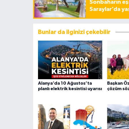
Sonbaharın eşs
Saraylar’da ya
Bunlar da ilginizi çekebilir
Alanya’da 10 Ağustos’ta
Başkan Öz
planlı elektrik kesintisi uyarısı
çözüm sö