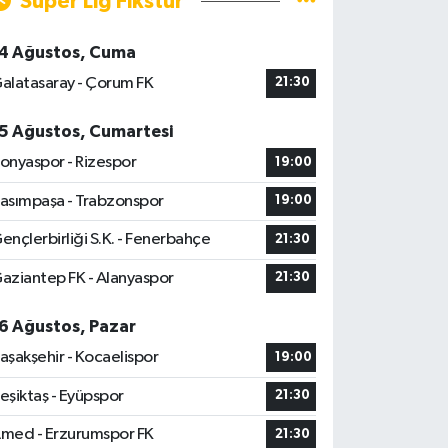
Süper Lig Fikstür
4 Ağustos, Cuma
alatasaray - Çorum FK
21:30
5 Ağustos, Cumartesi
onyaspor - Rizespor
19:00
asımpaşa - Trabzonspor
19:00
ençlerbirliği S.K. - Fenerbahçe
21:30
aziantep FK - Alanyaspor
21:30
6 Ağustos, Pazar
aşakşehir - Kocaelispor
19:00
eşiktaş - Eyüpspor
21:30
med - Erzurumspor FK
21:30