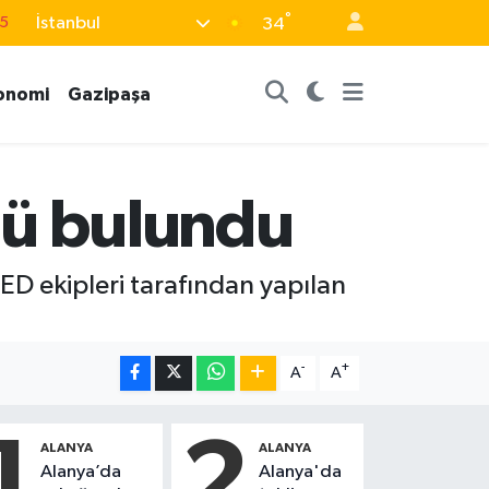
15
°
İstanbul
34
8
2
onomi
Gazipaşa
8
0
ölü bulundu
4
ÇED ekipleri tarafından yapılan
-
+
A
A
1
2
ALANYA
ALANYA
Alanya’da
Alanya'da