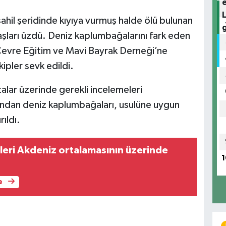
sahil şeridinde kıyıya vurmuş halde ölü bulunan
aşları üzdü. Deniz kaplumbağalarını fark eden
Çevre Eğitim ve Mavi Bayrak Derneği’ne
ipler sevk edildi.
talar üzerinde gerekli incelemeleri
rdından deniz kaplumbağaları, usulüne uygun
ıldı.
leri Akdeniz ortalamasının üzerinde
1
e