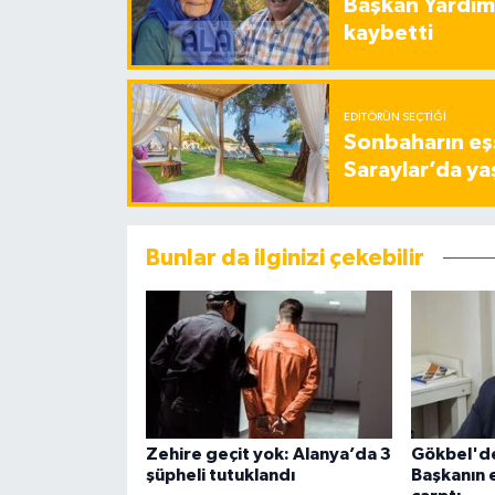
Başkan Yardımc
kaybetti
EDITÖRÜN SEÇTIĞI
Sonbaharın eşs
Saraylar’da ya
Bunlar da ilginizi çekebilir
Zehire geçit yok: Alanya’da 3
Gökbel'de
şüpheli tutuklandı
Başkanın 