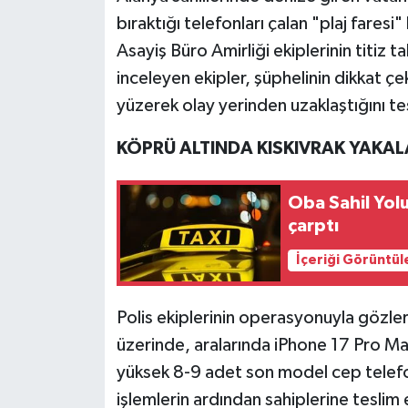
bıraktığı telefonları çalan "plaj fares
Asayiş Büro Amirliği ekiplerinin titiz t
inceleyen ekipler, şüphelinin dikkat çe
yüzerek olay yerinden uzaklaştığını tes
KÖPRÜ ALTINDA KISKIVRAK YAKAL
Oba Sahil Yolu
çarptı
İçeriği Görüntül
Polis ekiplerinin operasyonuyla gözler
üzerinde, aralarında iPhone 17 Pro M
yüksek 8-9 adet son model cep telefonu
işlemlerin ardından sahiplerine teslim 