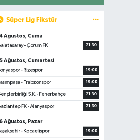
Süper Lig Fikstür
4 Ağustos, Cuma
alatasaray - Çorum FK
21:30
5 Ağustos, Cumartesi
onyaspor - Rizespor
19:00
asımpaşa - Trabzonspor
19:00
ençlerbirliği S.K. - Fenerbahçe
21:30
aziantep FK - Alanyaspor
21:30
6 Ağustos, Pazar
aşakşehir - Kocaelispor
19:00