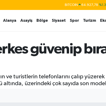
BITCOIN
64.927,78
%1.
DOLAR
47,5894
%0.
Alanya
Asayiş
Bölge
Siyaset
Spor
Turizm
Ek
EURO
55,0398
%-0.
STERLİN
64,1581
%0.
GRAM ALTIN
6527.85
%0.5
rkes güvenip bırak
BİST100
13.703
%
n ve turistlerin telefonlarını çalıp yüzerek
 altında, üzerindeki çok sayıda son model 