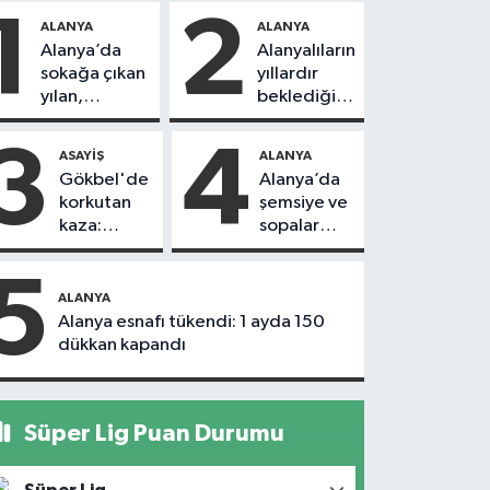
1
2
ALANYA
ALANYA
Alanya’da
Alanyalıların
sokağa çıkan
yıllardır
yılan,
beklediği
vatandaşı
yol askıdan
kovaladı
döndü
3
4
ASAYIŞ
ALANYA
Gökbel'de
Alanya’da
korkutan
şemsiye ve
kaza:
sopalar
Başkanın
havada
eşine
uçuştu
5
motosiklet
ALANYA
çarptı
Alanya esnafı tükendi: 1 ayda 150
dükkan kapandı
Süper Lig Puan Durumu