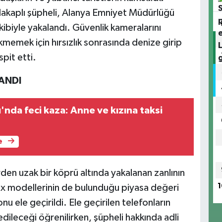
i" lakaplı şüpheli, Alanya Emniyet Müdürlüğü
akibiyle yakalandı. Güvenlik kameralarını
kmemek için hırsızlık sonrasında denize girip
pit etti.
ANDI
'nda feci kaza: Anne ve kızına taksi
e
den uzak bir köprü altında yakalanan zanlının
1
ax modellerinin de bulunduğu piyasa değeri
 ele geçirildi. Ele geçirilen telefonların
edileceği öğrenilirken, şüpheli hakkında adli