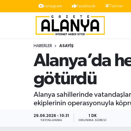
İnstagram
Facebook
Twitter
Alanya
İstanbul Nöbetçi Eczaneler
Asayiş
İstanbul Hava Durumu
HABERLER
ASAYIŞ
Bölge
İstanbul Trafik Yoğunluk Haritası
Alanya’da he
Siyaset
Süper Lig Puan Durumu ve Fikstür
götürdü
Spor
Tüm Manşetler
Alanya sahillerinde vatandaşları
Turizm
Son Dakika Haberleri
ekiplerinin operasyonuyla köprü
Ekonomi
Haber Arşivi
29.06.2026 - 10:31
1 DK
YAYINLANMA
OKUNMA SÜRESI
Gazipaşa