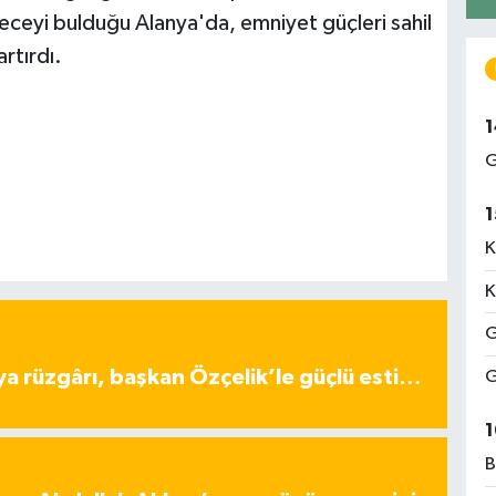
eceyi bulduğu Alanya'da, emniyet güçleri sahil
rtırdı.
1
G
1
K
K
G
ya rüzgârı, başkan Özçelik’le güçlü esti…
G
1
B