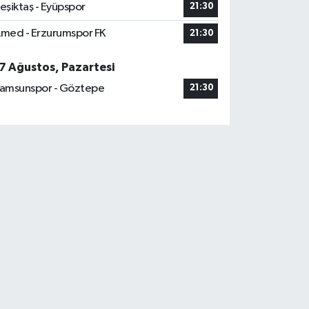
eşiktaş - Eyüpspor
21:30
med - Erzurumspor FK
21:30
7 Ağustos, Pazartesi
amsunspor - Göztepe
21:30