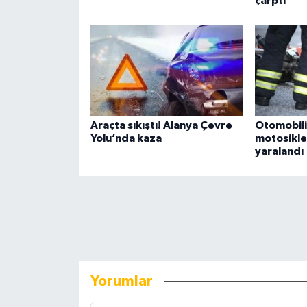
çarptı
Araçta sıkıştı! Alanya Çevre
Otomobili
Yolu’nda kaza
motosikle
yaralandı
Yorumlar