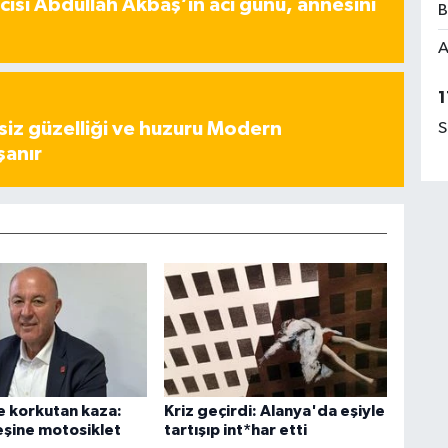
ısı Abdullah Akbaş’ın acı günü, annesini
B
A
1
iz güzelliği ve huzuru Modern
S
şanır
 korkutan kaza:
Kriz geçirdi: Alanya'da eşiyle
eşine motosiklet
tartışıp int*har etti