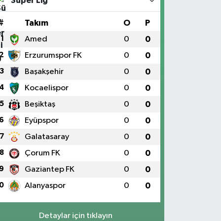
Süper Lig
#
Takım
O
P
1
Amed
0
0
2
Erzurumspor FK
0
0
3
Başakşehir
0
0
4
Kocaelispor
0
0
5
Beşiktaş
0
0
6
Eyüpspor
0
0
7
Galatasaray
0
0
8
Çorum FK
0
0
9
Gaziantep FK
0
0
0
Alanyaspor
0
0
Detaylar için tıklayın