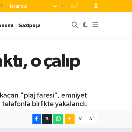
°
İstanbul
32
27
08
onomi
Gazipaşa
02
16
4
tı, o çalıp
11
 kaçan "plaj faresi", emniyet
telefonla birlikte yakalandı.
-
+
A
A