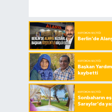
EDITÖRÜN SEÇTIĞI
Berlin’de Alan
EDITÖRÜN SEÇTIĞI
Başkan Yardımc
kaybetti
EDITÖRÜN SEÇTIĞI
Sonbaharın eşs
Saraylar’da ya