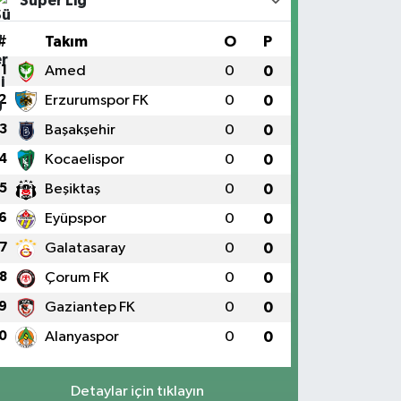
Süper Lig
#
Takım
O
P
1
Amed
0
0
2
Erzurumspor FK
0
0
3
Başakşehir
0
0
4
Kocaelispor
0
0
5
Beşiktaş
0
0
6
Eyüpspor
0
0
7
Galatasaray
0
0
8
Çorum FK
0
0
9
Gaziantep FK
0
0
0
Alanyaspor
0
0
Detaylar için tıklayın