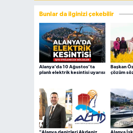
Bunlar da ilginizi çekebilir
Alanya’da 10 Ağustos’ta
Başkan Öz
planlı elektrik kesintisi uyarısı
çözüm sö
"Alanya denizleri Akdeniz
Alanya İsk