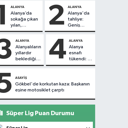
1
2
ALANYA
ALANYA
Alanya’da
Alanya'da
sokağa çıkan
tahliye:
yılan,
Geniş
vatandaşı
güvenlik
kovaladı
önlemi
3
4
ALANYA
ALANYA
alındı
Alanyalıların
Alanya
yıllardır
esnafı
beklediği
tükendi: 1
yol askıdan
ayda 150
döndü
dükkan
5
kapandı
ASAYIŞ
Gökbel'de korkutan kaza: Başkanın
eşine motosiklet çarptı
Süper Lig Puan Durumu