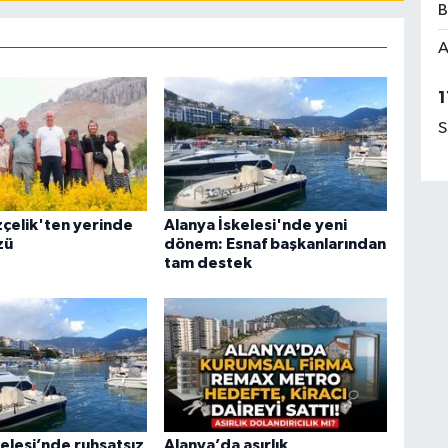
B
A
1
S
çelik'ten yerinde
Alanya İskelesi'nde yeni
zü
dönem: Esnaf başkanlarından
tam destek
elesi’nde ruhsatsız
Alanya’da asırlık