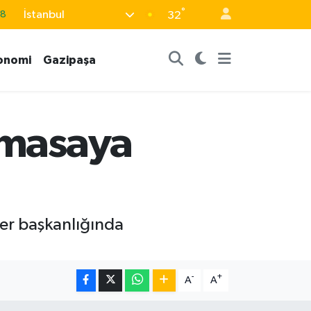
°
İstanbul
18
32
32
onomi
Gazipaşa
38
0
14
i masaya
15
zer başkanlığında
-
+
A
A