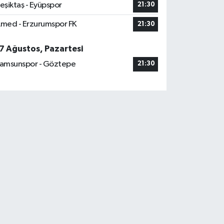
eşiktaş - Eyüpspor
21:30
med - Erzurumspor FK
21:30
7 Ağustos, Pazartesi
amsunspor - Göztepe
21:30