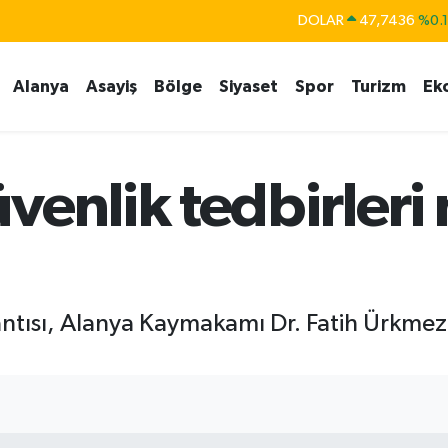
DOLAR
47,7436
%0.
EURO
55,2510
%0.
Alanya
Asayiş
Bölge
Siyaset
Spor
Turizm
Ek
STERLİN
64,4811
%0.
GRAM ALTIN
6660.55
%
BİST100
13.779
%-
venlik tedbirler
BITCOIN
64.840,97
%-0.
antısı, Alanya Kaymakamı Dr. Fatih Ürkme