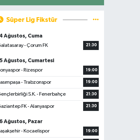
Süper Lig Fikstür
4 Ağustos, Cuma
alatasaray - Çorum FK
21:30
5 Ağustos, Cumartesi
onyaspor - Rizespor
19:00
asımpaşa - Trabzonspor
19:00
ençlerbirliği S.K. - Fenerbahçe
21:30
aziantep FK - Alanyaspor
21:30
6 Ağustos, Pazar
aşakşehir - Kocaelispor
19:00