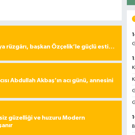
1
G
ya rüzgârı, başkan Özçelik’le güçlü esti…
1
K
K
ısı Abdullah Akbaş’ın acı günü, annesini
G
G
1
iz güzelliği ve huzuru Modern
şanır
B