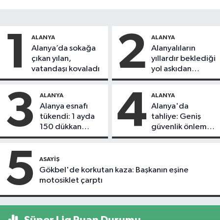
1
2
ALANYA
ALANYA
Alanya’da sokağa
Alanyalıların
çıkan yılan,
yıllardır beklediği
vatandaşı kovaladı
yol askıdan
döndü
3
4
ALANYA
ALANYA
Alanya esnafı
Alanya'da
tükendi: 1 ayda
tahliye: Geniş
150 dükkan
güvenlik önlemi
kapandı
alındı
5
ASAYIŞ
Gökbel'de korkutan kaza: Başkanın eşine
motosiklet çarptı