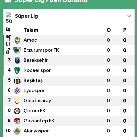
Süper Lig Puan Durumu
Süper Lig
#
Takım
O
P
1
Amed
0
0
2
Erzurumspor FK
0
0
3
Başakşehir
0
0
4
Kocaelispor
0
0
5
Beşiktaş
0
0
6
Eyüpspor
0
0
7
Galatasaray
0
0
8
Çorum FK
0
0
9
Gaziantep FK
0
0
10
Alanyaspor
0
0