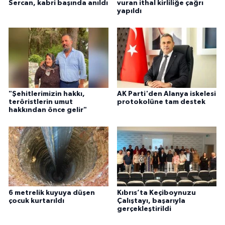
Sercan, kabri başında anıldı
vuran ithal kirliliğe çağrı
yapıldı
"Şehitlerimizin hakkı,
AK Parti'den Alanya iskelesi
teröristlerin umut
protokolüne tam destek
hakkından önce gelir"
6 metrelik kuyuya düşen
Kıbrıs’ta Keçiboynuzu
çocuk kurtarıldı
Çalıştayı, başarıyla
gerçekleştirildi