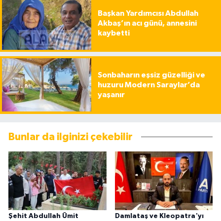
Başkan Yardımcısı Abdullah
Akbaş’ın acı günü, annesini
kaybetti
Sonbaharın eşsiz güzelliği ve
huzuru Modern Saraylar’da
yaşanır
Bunlar da ilginizi çekebilir
Şehit Abdullah Ümit
Damlataş ve Kleopatra'yı