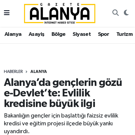
Alanya
İstanbul Nöbetçi Eczaneler
Alanya
Asayiş
Bölge
Siyaset
Spor
Turizm
Asayiş
İstanbul Hava Durumu
Bölge
İstanbul Trafik Yoğunluk Haritası
Siyaset
Süper Lig Puan Durumu ve Fikstür
HABERLER
ALANYA
Alanya’da gençlerin gözü
Spor
Tüm Manşetler
e-Devlet’te: Evlilik
Turizm
Son Dakika Haberleri
kredisine büyük ilgi
Ekonomi
Haber Arşivi
Bakanlığın gençler için başlattığı faizsiz evlilik
kredisi ve eğitim projesi ilçede büyük yankı
Gazipaşa
uyandırdı.