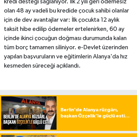
kredi desteği sağlanıyor. İlk 2 yılı geri ödemesiz
olan 48 ay vadeli bu kredide çocuk sahibi olanlar
için de dev avantajlar var: İlk çocukta 12 aylık
taksit hibe edilip ödemeler ertelenirken, 60 ay
içinde ikinci çocuğun doğması durumunda kalan
tüm borç tamamen siliniyor. e-Devlet üzerinden
yapılan başvuruların ve eğitimlerin Alanya'da hız
kesmeden süreceği açıklandı.
Berlin’de Alanya rüzgârı,
başkan Özçelik’le güçlü esti…