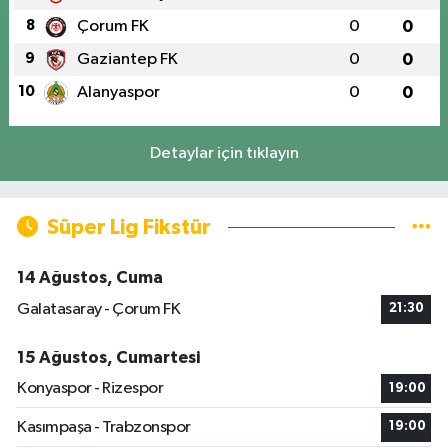
8
Çorum FK
0
0
9
Gaziantep FK
0
0
10
Alanyaspor
0
0
Detaylar için tıklayın
Süper Lig Fikstür
14 Ağustos, Cuma
Galatasaray - Çorum FK
21:30
15 Ağustos, Cumartesi
Konyaspor - Rizespor
19:00
Kasımpaşa - Trabzonspor
19:00