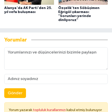
Alanya'da AK Parti'den 25.
Özçelik’ten Söbüçimen
yıl vefa buluşması
Eğrigöl çıkarması:
"Sorunları yerinde
dinliyoruz"
Yorumlar
Gönder
Yorum yazarak
topluluk kurallarımızı
kabul etmiş bulunuyor