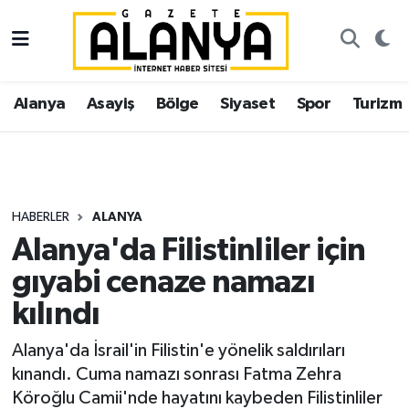
Alanya
İstanbul Nöbetçi Eczaneler
Alanya
Asayiş
Bölge
Siyaset
Spor
Turizm
Asayiş
İstanbul Hava Durumu
Bölge
İstanbul Trafik Yoğunluk Haritası
Siyaset
Süper Lig Puan Durumu ve Fikstür
HABERLER
ALANYA
Alanya'da Filistinliler için
Spor
Tüm Manşetler
gıyabi cenaze namazı
Turizm
Son Dakika Haberleri
kılındı
Ekonomi
Haber Arşivi
Alanya'da İsrail'in Filistin'e yönelik saldırıları
kınandı. Cuma namazı sonrası Fatma Zehra
Gazipaşa
Köroğlu Camii'nde hayatını kaybeden Filistinliler