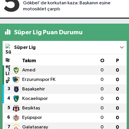
5
Gökbel'de korkutan kaza: Başkanın eşine
motosiklet çarptı
Süper Lig Puan Durumu
Süper Lig
#
Takım
O
P
1
Amed
0
0
2
Erzurumspor FK
0
0
3
Başakşehir
0
0
4
Kocaelispor
0
0
5
Beşiktaş
0
0
6
Eyüpspor
0
0
7
Galatasaray
0
0