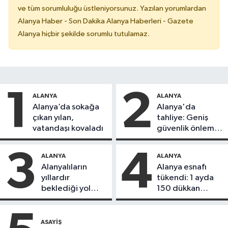
ve tüm sorumluluğu üstleniyorsunuz. Yazılan yorumlardan
Alanya Haber - Son Dakika Alanya Haberleri - Gazete
Alanya hiçbir şekilde sorumlu tutulamaz.
1
2
ALANYA
ALANYA
Alanya’da sokağa
Alanya'da
çıkan yılan,
tahliye: Geniş
vatandaşı kovaladı
güvenlik önlemi
alındı
3
4
ALANYA
ALANYA
Alanyalıların
Alanya esnafı
yıllardır
tükendi: 1 ayda
beklediği yol
150 dükkan
askıdan döndü
kapandı
ASAYIŞ