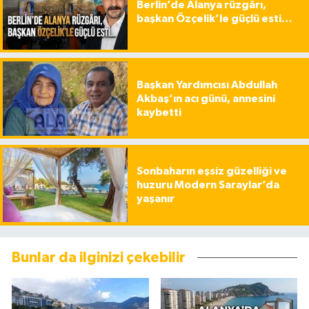
Berlin’de Alanya rüzgârı,
başkan Özçelik’le güçlü esti…
Başkan Yardımcısı Abdullah
Akbaş’ın acı günü, annesini
kaybetti
Sonbaharın eşsiz güzelliği ve
huzuru Modern Saraylar’da
yaşanır
Bunlar da ilginizi çekebilir