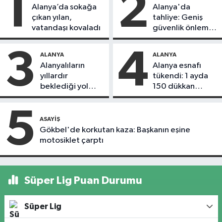
1
2
Alanya’da sokağa
Alanya'da
çıkan yılan,
tahliye: Geniş
vatandaşı kovaladı
güvenlik önlemi
alındı
3
4
ALANYA
ALANYA
Alanyalıların
Alanya esnafı
yıllardır
tükendi: 1 ayda
beklediği yol
150 dükkan
askıdan döndü
kapandı
5
ASAYIŞ
Gökbel'de korkutan kaza: Başkanın eşine
motosiklet çarptı
Süper Lig Puan Durumu
Süper Lig