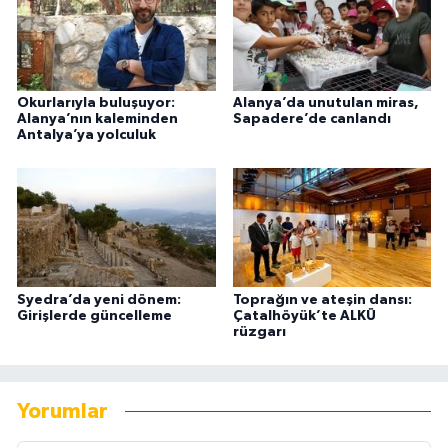
Okurlarıyla buluşuyor:
Alanya’da unutulan miras,
Alanya’nın kaleminden
Sapadere’de canlandı
Antalya’ya yolculuk
Syedra’da yeni dönem:
Toprağın ve ateşin dansı:
Girişlerde güncelleme
Çatalhöyük’te ALKÜ
rüzgarı
Yorumlar