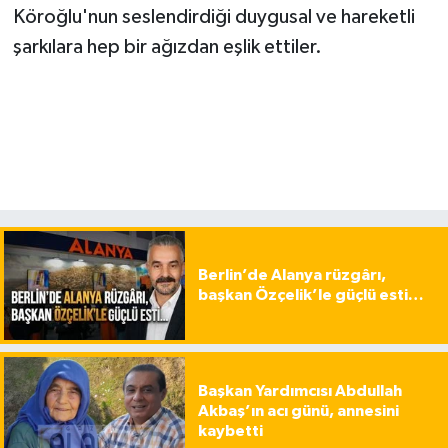
Köroğlu'nun seslendirdiği duygusal ve hareketli
şarkılara hep bir ağızdan eşlik ettiler.
Berlin’de Alanya rüzgârı,
başkan Özçelik’le güçlü esti…
Başkan Yardımcısı Abdullah
Akbaş’ın acı günü, annesini
kaybetti