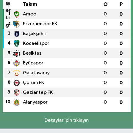
#
Takım
O
P
1
Amed
0
0
2
Erzurumspor FK
0
0
3
Başakşehir
0
0
4
Kocaelispor
0
0
5
Beşiktaş
0
0
6
Eyüpspor
0
0
7
Galatasaray
0
0
8
Çorum FK
0
0
9
Gaziantep FK
0
0
10
Alanyaspor
0
0
Detaylar için tıklayın