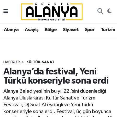
Alanya
İstanbul Nöbetçi Eczaneler
Alanya
Asayiş
Bölge
Siyaset
Spor
Turizm
Asayiş
İstanbul Hava Durumu
Bölge
İstanbul Trafik Yoğunluk Haritası
Siyaset
Süper Lig Puan Durumu ve Fikstür
HABERLER
KÜLTÜR-SANAT
Alanya’da festival, Yeni
Spor
Tüm Manşetler
Türkü konseriyle sona erdi
Turizm
Son Dakika Haberleri
Alanya Belediyesi’nin bu yıl 22.’sini düzenlediği
Alanya Uluslararası Kültür Sanat ve Turizm
Ekonomi
Haber Arşivi
Festivali, DJ Suat Ateşdağlı ve Yeni Türkü
konserleriyle sona erdi. Festival, üç gün boyunca
Gazipaşa