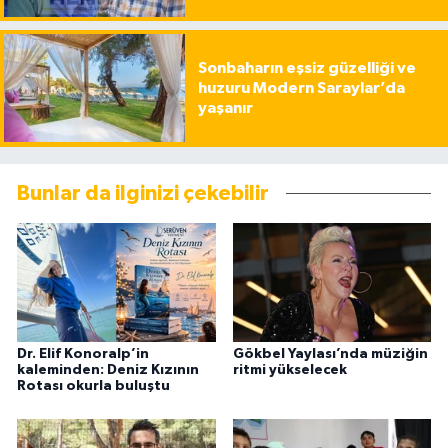
Sonbaharın eşsiz güzelliği ve
huzuru Modern Saraylar’da
yaşanır
Bunlar da ilginizi çekebilir
Dr. Elif Konoralp’in
Gökbel Yaylası’nda müziğin
kaleminden: Deniz Kızının
ritmi yükselecek
Rotası okurla buluştu