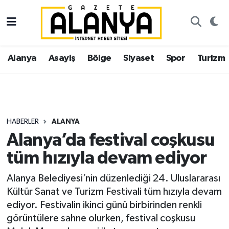
Alanya
İstanbul Nöbetçi Eczaneler
Alanya
Asayiş
Bölge
Siyaset
Spor
Turizm
Asayiş
İstanbul Hava Durumu
Bölge
İstanbul Trafik Yoğunluk Haritası
Siyaset
Süper Lig Puan Durumu ve Fikstür
HABERLER
ALANYA
Alanya’da festival coşkusu
Spor
Tüm Manşetler
tüm hızıyla devam ediyor
Turizm
Son Dakika Haberleri
Alanya Belediyesi’nin düzenlediği 24. Uluslararası
Kültür Sanat ve Turizm Festivali tüm hızıyla devam
Ekonomi
Haber Arşivi
ediyor. Festivalin ikinci günü birbirinden renkli
görüntülere sahne olurken, festival coşkusu
Gazipaşa