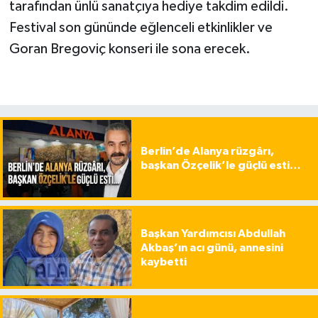
tarafından ünlü sanatçıya hediye takdim edildi.
Festival son gününde eğlenceli etkinlikler ve
Goran Bregoviç konseri ile sona erecek.
Berlin’de Alanya rüzgârı,
başkan Özçelik’le güçlü esti…
Başkan Yardımcısı Abdullah
Akbaş’ın acı günü, annesini
kaybetti