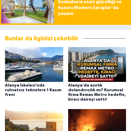
Sonbaharın eşsiz güzelliği ve
huzuru Modern Saraylar’da
yaşanır
Bunlar da ilginizi çekebilir
Alanya İskelesi’nde
Alanya’da asırlık
ruhsatsız teknelere 1 Kasım
dolandırıcılık mı? Kurumsal
freni
firma Remax Metro hedefte,
kiracı daireyi sattı!