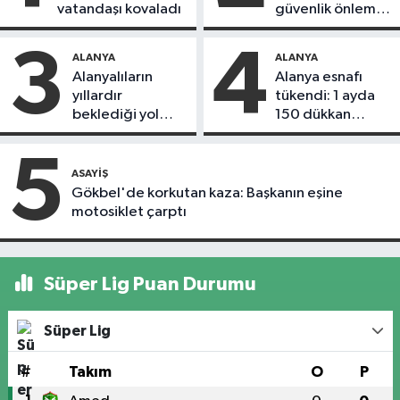
vatandaşı kovaladı
güvenlik önlemi
alındı
3
4
ALANYA
ALANYA
Alanyalıların
Alanya esnafı
yıllardır
tükendi: 1 ayda
beklediği yol
150 dükkan
askıdan döndü
kapandı
5
ASAYIŞ
Gökbel'de korkutan kaza: Başkanın eşine
motosiklet çarptı
Süper Lig Puan Durumu
Süper Lig
#
Takım
O
P