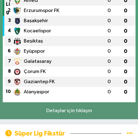
1
Amed
0
0
2
Erzurumspor FK
0
0
3
Başakşehir
0
0
4
Kocaelispor
0
0
5
Beşiktaş
0
0
6
Eyüpspor
0
0
7
Galatasaray
0
0
8
Çorum FK
0
0
9
Gaziantep FK
0
0
10
Alanyaspor
0
0
Detaylar için tıklayın
Süper Lig Fikstür