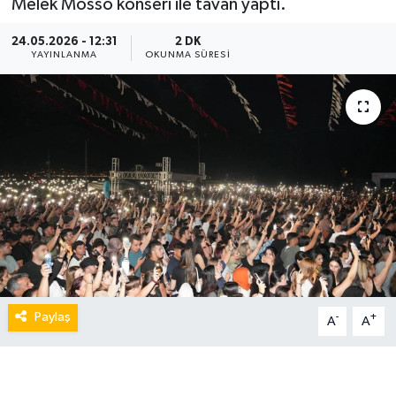
Melek Mosso konseri ile tavan yaptı.
24.05.2026 - 12:31
2 DK
YAYINLANMA
OKUNMA SÜRESI
Paylaş
-
+
A
A