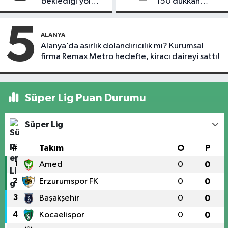
beklediği yol
150 dükkan
askıdan döndü
kapandı
5
ALANYA
Alanya’da asırlık dolandırıcılık mı? Kurumsal
firma Remax Metro hedefte, kiracı daireyi sattı!
Süper Lig Puan Durumu
Süper Lig
#
Takım
O
P
1
Amed
0
0
2
Erzurumspor FK
0
0
3
Başakşehir
0
0
4
Kocaelispor
0
0