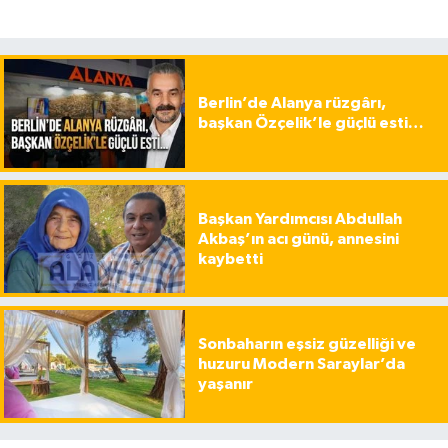
Berlin’de Alanya rüzgârı,
başkan Özçelik’le güçlü esti…
Başkan Yardımcısı Abdullah
Akbaş’ın acı günü, annesini
kaybetti
Sonbaharın eşsiz güzelliği ve
huzuru Modern Saraylar’da
yaşanır