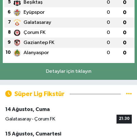
5
Beşiktaş
0
0
6
Eyüpspor
0
0
7
Galatasaray
0
0
8
Çorum FK
0
0
9
Gaziantep FK
0
0
10
Alanyaspor
0
0
Detaylar için tıklayın
Süper Lig Fikstür
14 Ağustos, Cuma
Galatasaray - Çorum FK
21:30
15 Ağustos, Cumartesi