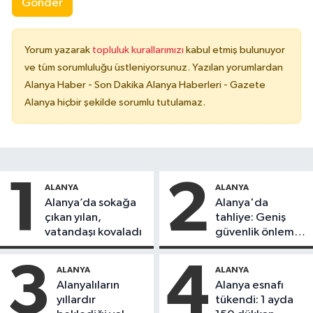
Gönder
Yorum yazarak
topluluk kurallarımızı
kabul etmiş bulunuyor
ve tüm sorumluluğu üstleniyorsunuz. Yazılan yorumlardan
Alanya Haber - Son Dakika Alanya Haberleri - Gazete
Alanya hiçbir şekilde sorumlu tutulamaz.
1
2
ALANYA
ALANYA
Alanya’da sokağa
Alanya'da
çıkan yılan,
tahliye: Geniş
vatandaşı kovaladı
güvenlik önlemi
alındı
3
4
ALANYA
ALANYA
Alanyalıların
Alanya esnafı
yıllardır
tükendi: 1 ayda