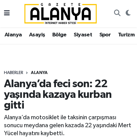
Alanya
İstanbul Nöbetçi Eczaneler
Alanya
Asayiş
Bölge
Siyaset
Spor
Turizm
Asayiş
İstanbul Hava Durumu
Bölge
İstanbul Trafik Yoğunluk Haritası
Siyaset
Süper Lig Puan Durumu ve Fikstür
HABERLER
ALANYA
Alanya’da feci son: 22
Spor
Tüm Manşetler
yaşında kazaya kurban
Turizm
Son Dakika Haberleri
gitti
Ekonomi
Haber Arşivi
Alanya’da motosiklet ile taksinin çarpışması
sonucu meydana gelen kazada 22 yaşındaki Mert
Gazipaşa
Yücel hayatını kaybetti.