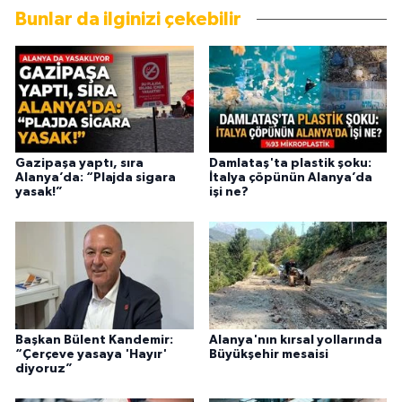
Bunlar da ilginizi çekebilir
Gazipaşa yaptı, sıra
Damlataş'ta plastik şoku:
Alanya’da: “Plajda sigara
İtalya çöpünün Alanya’da
yasak!”
işi ne?
Başkan Bülent Kandemir:
Alanya'nın kırsal yollarında
“Çerçeve yasaya 'Hayır'
Büyükşehir mesaisi
diyoruz”