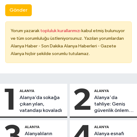
Gönder
Yorum yazarak
topluluk kurallarımızı
kabul etmiş bulunuyor
ve tüm sorumluluğu üstleniyorsunuz. Yazılan yorumlardan
Alanya Haber - Son Dakika Alanya Haberleri - Gazete
Alanya hiçbir şekilde sorumlu tutulamaz.
1
2
ALANYA
ALANYA
Alanya’da sokağa
Alanya'da
çıkan yılan,
tahliye: Geniş
vatandaşı kovaladı
güvenlik önlemi
alındı
3
4
ALANYA
ALANYA
Alanyalıların
Alanya esnafı