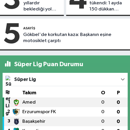
yıllardır
tükendi: 1 ayda
beklediği yol
150 dükkan
askıdan döndü
kapandı
5
ASAYIŞ
Gökbel'de korkutan kaza: Başkanın eşine
motosiklet çarptı
Süper Lig Puan Durumu
Süper Lig
#
Takım
O
P
1
Amed
0
0
2
Erzurumspor FK
0
0
3
Başakşehir
0
0