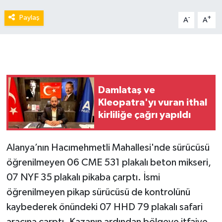
Paylaş
-
+
A
A
Damlataş ve
Kleopatra'yı vuran ithal
kirliliğe çağrı yapıldı
Alanya’nın Hacımehmetli Mahallesi'nde sürücüsü
öğrenilmeyen 06 CME 531 plakalı beton mikseri,
07 NYF 35 plakalı pikaba çarptı. İsmi
öğrenilmeyen pikap sürücüsü de kontrolünü
kaybederek önündeki 07 HHD 79 plakalı safari