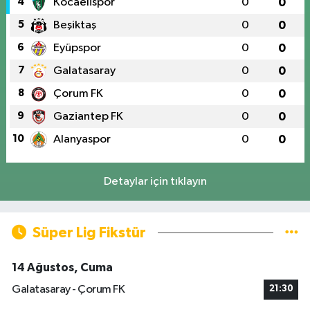
4
Kocaelispor
0
0
5
Beşiktaş
0
0
6
Eyüpspor
0
0
7
Galatasaray
0
0
8
Çorum FK
0
0
9
Gaziantep FK
0
0
10
Alanyaspor
0
0
Detaylar için tıklayın
Süper Lig Fikstür
14 Ağustos, Cuma
Galatasaray - Çorum FK
21:30