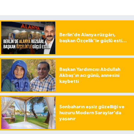
Berlin’de Alanya rüzgârı,
başkan Özçelik’le güçlü esti…
Başkan Yardımcısı Abdullah
Akbaş’ın acı günü, annesini
kaybetti
Sonbaharın eşsiz güzelliği ve
huzuru Modern Saraylar’da
yaşanır