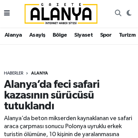
Alanya
İstanbul Nöbetçi Eczaneler
Alanya
Asayiş
Bölge
Siyaset
Spor
Turizm
Asayiş
İstanbul Hava Durumu
Bölge
İstanbul Trafik Yoğunluk Haritası
Siyaset
Süper Lig Puan Durumu ve Fikstür
HABERLER
ALANYA
Alanya’da feci safari
Spor
Tüm Manşetler
kazasının sürücüsü
Turizm
Son Dakika Haberleri
tutuklandı
Ekonomi
Haber Arşivi
Alanya’da beton mikserden kaynaklanan ve safari
araca çarpması sonucu Polonya uyruklu erkek
Gazipaşa
turistin ölümüne, 10 kişinin de yaralanmasına