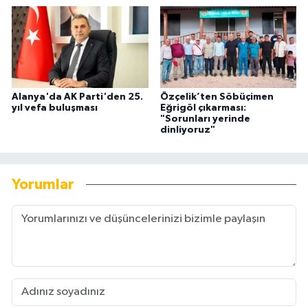
Alanya'da AK Parti'den 25.
Özçelik’ten Söbüçimen
yıl vefa buluşması
Eğrigöl çıkarması:
"Sorunları yerinde
dinliyoruz"
Yorumlar