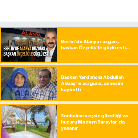
Berlin’de Alanya rüzgârı,
başkan Özçelik’le güçlü esti…
Başkan Yardımcısı Abdullah
Akbaş’ın acı günü, annesini
kaybetti
Sonbaharın eşsiz güzelliği ve
huzuru Modern Saraylar’da
yaşanır