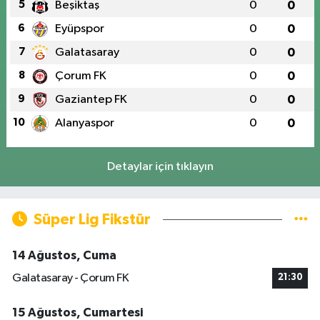
5
Beşiktaş
0
0
6
Eyüpspor
0
0
7
Galatasaray
0
0
8
Çorum FK
0
0
9
Gaziantep FK
0
0
10
Alanyaspor
0
0
Detaylar için tıklayın
Süper Lig Fikstür
14 Ağustos, Cuma
Galatasaray - Çorum FK
21:30
15 Ağustos, Cumartesi