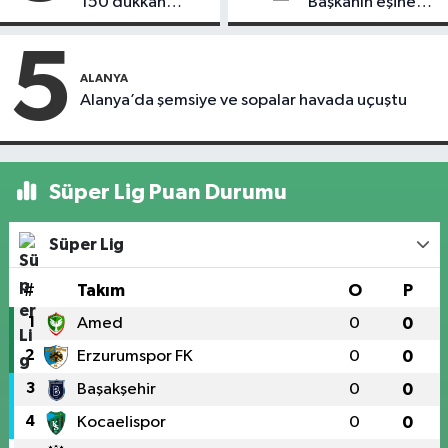
150 dükkan
Başkanın eşine
kapandı
motosiklet çarptı
5
ALANYA
Alanya’da şemsiye ve sopalar havada uçuştu
Süper Lig Puan Durumu
Süper Lig
#
Takım
O
P
1
Amed
0
0
2
Erzurumspor FK
0
0
3
Başakşehir
0
0
4
Kocaelispor
0
0