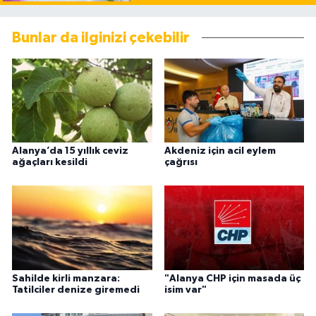
Bunlar da ilginizi çekebilir
Alanya’da 15 yıllık ceviz
Akdeniz için acil eylem
ağaçları kesildi
çağrısı
Sahilde kirli manzara:
"Alanya CHP için masada üç
Tatilciler denize giremedi
isim var"