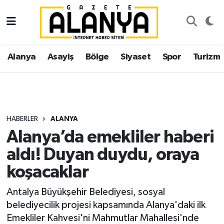
Alanya
İstanbul Nöbetçi Eczaneler
Alanya
Asayiş
Bölge
Siyaset
Spor
Turizm
Asayiş
İstanbul Hava Durumu
Bölge
İstanbul Trafik Yoğunluk Haritası
Siyaset
Süper Lig Puan Durumu ve Fikstür
HABERLER
ALANYA
Alanya’da emekliler haberi
Spor
Tüm Manşetler
aldı! Duyan duydu, oraya
Turizm
Son Dakika Haberleri
koşacaklar
Ekonomi
Haber Arşivi
Antalya Büyükşehir Belediyesi, sosyal
belediyecilik projesi kapsamında Alanya'daki ilk
Gazipaşa
Emekliler Kahvesi'ni Mahmutlar Mahallesi'nde