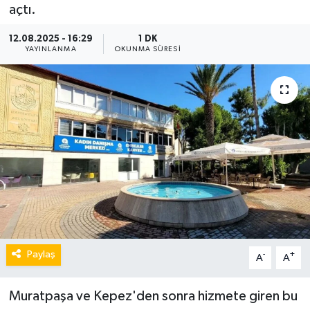
açtı.
12.08.2025 - 16:29
1 DK
YAYINLANMA
OKUNMA SÜRESI
Paylaş
-
+
A
A
Muratpaşa ve Kepez'den sonra hizmete giren bu