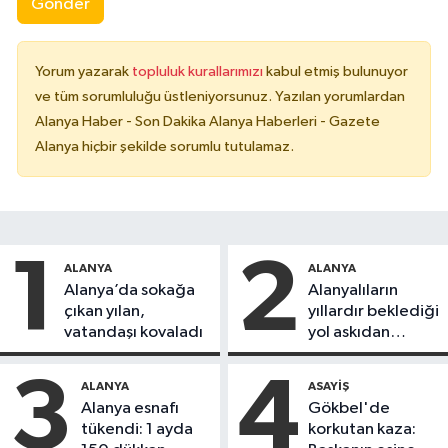
Gönder
Yorum yazarak
topluluk kurallarımızı
kabul etmiş bulunuyor
ve tüm sorumluluğu üstleniyorsunuz. Yazılan yorumlardan
Alanya Haber - Son Dakika Alanya Haberleri - Gazete
Alanya hiçbir şekilde sorumlu tutulamaz.
1
2
ALANYA
ALANYA
Alanya’da sokağa
Alanyalıların
çıkan yılan,
yıllardır beklediği
vatandaşı kovaladı
yol askıdan
döndü
3
4
ALANYA
ASAYIŞ
Alanya esnafı
Gökbel'de
tükendi: 1 ayda
korkutan kaza: