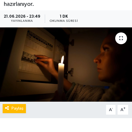
hazırlanıyor.
21.06.2026 - 23:49
1 DK
YAYINLANMA
OKUNMA SÜRESI
Paylaş
-
+
A
A