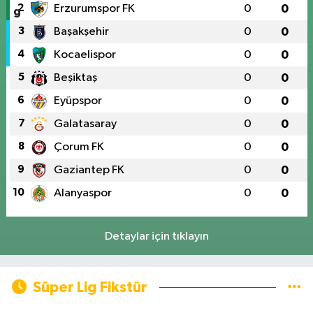
2
Erzurumspor FK
0
0
3
Başakşehir
0
0
4
Kocaelispor
0
0
5
Beşiktaş
0
0
6
Eyüpspor
0
0
7
Galatasaray
0
0
8
Çorum FK
0
0
9
Gaziantep FK
0
0
10
Alanyaspor
0
0
Detaylar için tıklayın
Süper Lig Fikstür