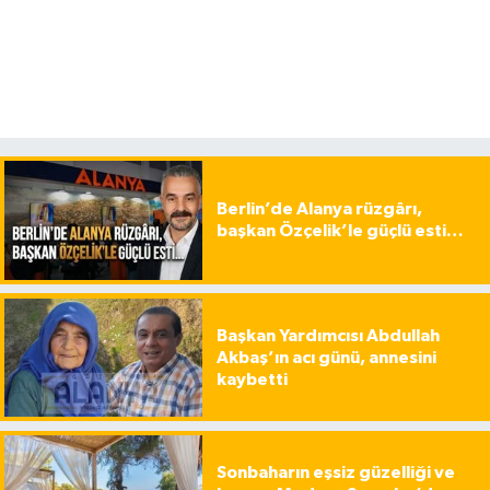
Berlin’de Alanya rüzgârı,
başkan Özçelik’le güçlü esti…
Başkan Yardımcısı Abdullah
Akbaş’ın acı günü, annesini
kaybetti
Sonbaharın eşsiz güzelliği ve