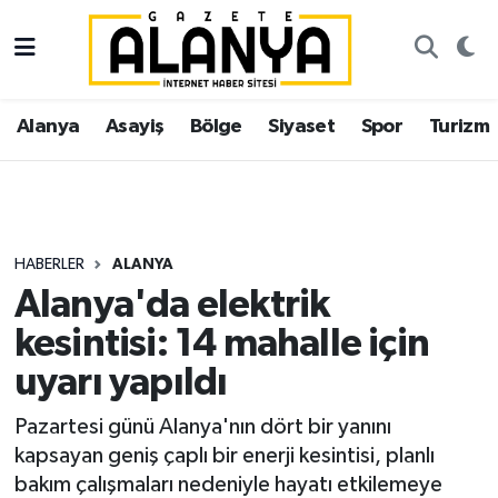
Alanya
İstanbul Nöbetçi Eczaneler
Alanya
Asayiş
Bölge
Siyaset
Spor
Turizm
Asayiş
İstanbul Hava Durumu
Bölge
İstanbul Trafik Yoğunluk Haritası
Siyaset
Süper Lig Puan Durumu ve Fikstür
HABERLER
ALANYA
Alanya'da elektrik
Spor
Tüm Manşetler
kesintisi: 14 mahalle için
Turizm
Son Dakika Haberleri
uyarı yapıldı
Ekonomi
Haber Arşivi
Pazartesi günü Alanya'nın dört bir yanını
kapsayan geniş çaplı bir enerji kesintisi, planlı
Gazipaşa
bakım çalışmaları nedeniyle hayatı etkilemeye