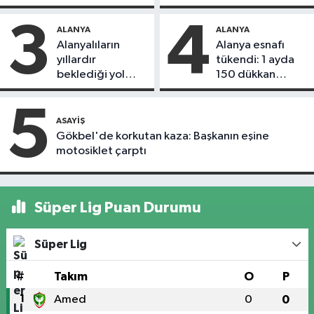
alındı
3
4
ALANYA
ALANYA
Alanyalıların
Alanya esnafı
yıllardır
tükendi: 1 ayda
beklediği yol
150 dükkan
askıdan döndü
kapandı
5
ASAYIŞ
Gökbel'de korkutan kaza: Başkanın eşine
motosiklet çarptı
Süper Lig Puan Durumu
Süper Lig
#
Takım
O
P
1
Amed
0
0