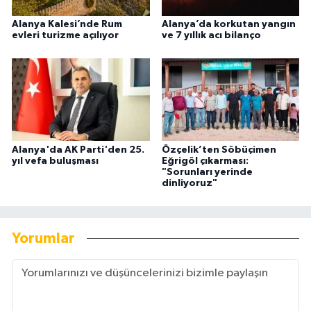
Alanya Kalesi’nde Rum
Alanya’da korkutan yangın
evleri turizme açılıyor
ve 7 yıllık acı bilanço
Alanya'da AK Parti'den 25.
Özçelik’ten Söbüçimen
yıl vefa buluşması
Eğrigöl çıkarması:
"Sorunları yerinde
dinliyoruz"
Yorumlar