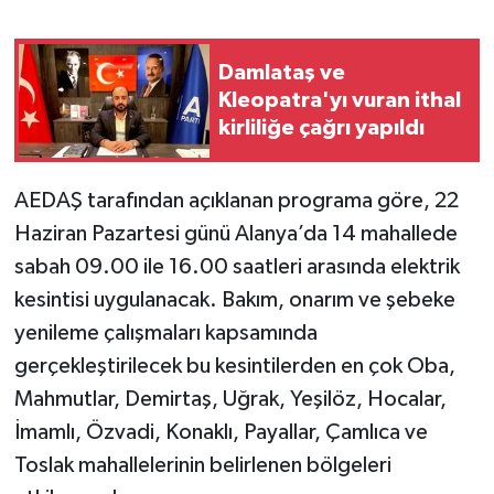
Damlataş ve
Kleopatra'yı vuran ithal
kirliliğe çağrı yapıldı
AEDAŞ tarafından açıklanan programa göre, 22
Haziran Pazartesi günü Alanya’da 14 mahallede
sabah 09.00 ile 16.00 saatleri arasında elektrik
kesintisi uygulanacak. Bakım, onarım ve şebeke
yenileme çalışmaları kapsamında
gerçekleştirilecek bu kesintilerden en çok Oba,
Mahmutlar, Demirtaş, Uğrak, Yeşilöz, Hocalar,
İmamlı, Özvadi, Konaklı, Payallar, Çamlıca ve
Toslak mahallelerinin belirlenen bölgeleri