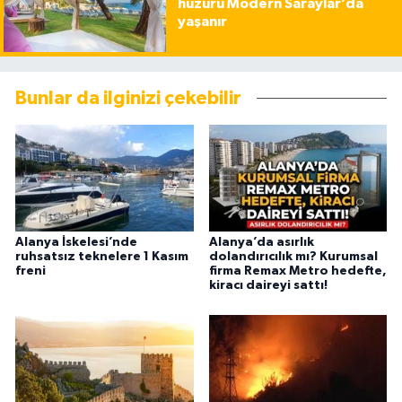
huzuru Modern Saraylar’da
yaşanır
Bunlar da ilginizi çekebilir
Alanya İskelesi’nde
Alanya’da asırlık
ruhsatsız teknelere 1 Kasım
dolandırıcılık mı? Kurumsal
freni
firma Remax Metro hedefte,
kiracı daireyi sattı!