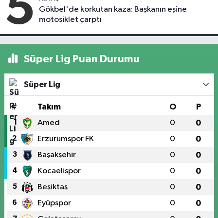
5
Gökbel'de korkutan kaza: Başkanın eşine
motosiklet çarptı
Süper Lig Puan Durumu
Süper Lig
#
Takım
O
P
1
Amed
0
0
2
Erzurumspor FK
0
0
3
Başakşehir
0
0
4
Kocaelispor
0
0
5
Beşiktaş
0
0
6
Eyüpspor
0
0