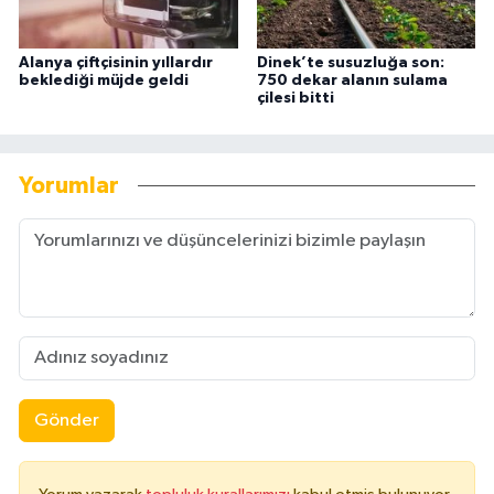
Alanya çiftçisinin yıllardır
Dinek’te susuzluğa son:
beklediği müjde geldi
750 dekar alanın sulama
çilesi bitti
Yorumlar
Gönder