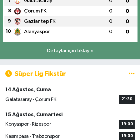
7
Galatasaray
0
0
8
Çorum FK
0
0
9
Gaziantep FK
0
0
10
Alanyaspor
0
0
Detaylar için tıklayın
Süper Lig Fikstür
14 Ağustos, Cuma
Galatasaray - Çorum FK
21:30
15 Ağustos, Cumartesi
Konyaspor - Rizespor
19:00
Kasımpaşa - Trabzonspor
19:00