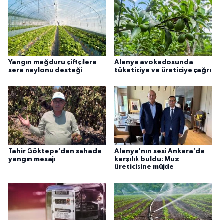
Yangın mağduru çiftçilere
Alanya avokadosunda
sera naylonu desteği
tüketiciye ve üreticiye çağrı
Tahir Göktepe’den sahada
Alanya'nın sesi Ankara'da
yangın mesajı
karşılık buldu: Muz
üreticisine müjde