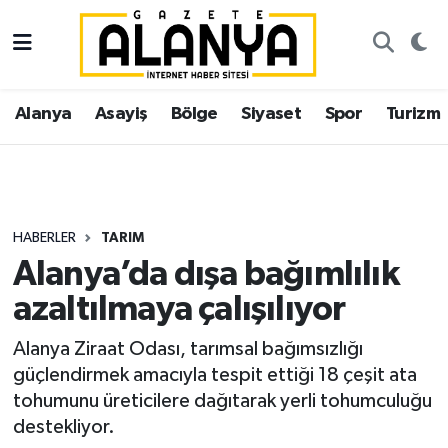
Alanya
İstanbul Nöbetçi Eczaneler
Alanya
Asayiş
Bölge
Siyaset
Spor
Turizm
Asayiş
İstanbul Hava Durumu
Bölge
İstanbul Trafik Yoğunluk Haritası
Siyaset
Süper Lig Puan Durumu ve Fikstür
HABERLER
TARIM
Alanya’da dışa bağımlılık
Spor
Tüm Manşetler
azaltılmaya çalışılıyor
Turizm
Son Dakika Haberleri
Alanya Ziraat Odası, tarımsal bağımsızlığı
güçlendirmek amacıyla tespit ettiği 18 çeşit ata
Ekonomi
Haber Arşivi
tohumunu üreticilere dağıtarak yerli tohumculuğu
destekliyor.
Gazipaşa