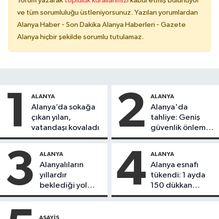
Yorum yazarak
topluluk kurallarımızı
kabul etmiş bulunuyor
ve tüm sorumluluğu üstleniyorsunuz. Yazılan yorumlardan
Alanya Haber - Son Dakika Alanya Haberleri - Gazete
Alanya hiçbir şekilde sorumlu tutulamaz.
1
2
ALANYA
ALANYA
Alanya’da sokağa
Alanya'da
çıkan yılan,
tahliye: Geniş
vatandaşı kovaladı
güvenlik önlemi
alındı
3
4
ALANYA
ALANYA
Alanyalıların
Alanya esnafı
yıllardır
tükendi: 1 ayda
beklediği yol
150 dükkan
askıdan döndü
kapandı
ASAYIŞ