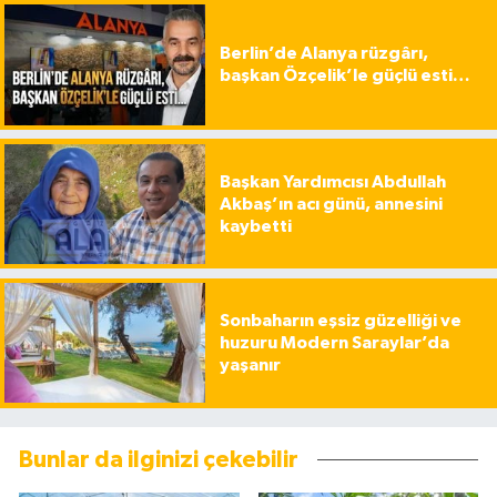
Berlin’de Alanya rüzgârı,
başkan Özçelik’le güçlü esti…
Başkan Yardımcısı Abdullah
Akbaş’ın acı günü, annesini
kaybetti
Sonbaharın eşsiz güzelliği ve
huzuru Modern Saraylar’da
yaşanır
Bunlar da ilginizi çekebilir