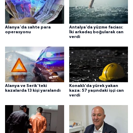
Alanya'da sahte para
Antalya’da yüzme faciası:
operasyonu
İki arkadaş boğularak can
verdi
Alanya ve Serik'teki
Konaklı’da yürek yakan
kazalarda 13 kişi yaralandı
kaza: 57 yaşındaki işçi can
verdi