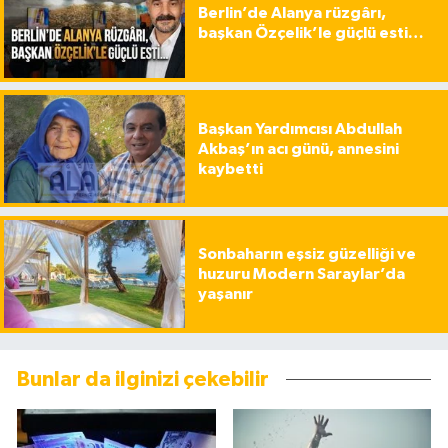
Berlin’de Alanya rüzgârı,
başkan Özçelik’le güçlü esti…
Başkan Yardımcısı Abdullah
Akbaş’ın acı günü, annesini
kaybetti
Sonbaharın eşsiz güzelliği ve
huzuru Modern Saraylar’da
yaşanır
Bunlar da ilginizi çekebilir