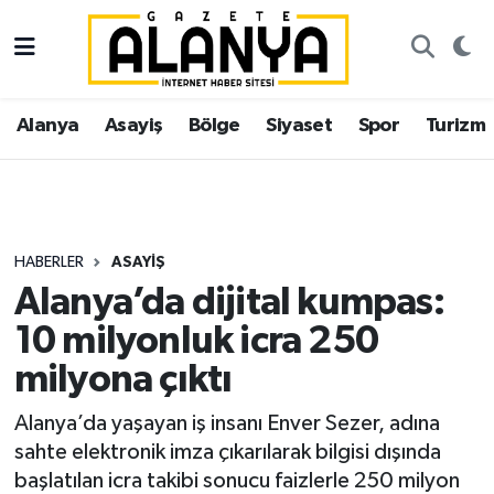
Alanya
İstanbul Nöbetçi Eczaneler
Alanya
Asayiş
Bölge
Siyaset
Spor
Turizm
Asayiş
İstanbul Hava Durumu
Bölge
İstanbul Trafik Yoğunluk Haritası
Siyaset
Süper Lig Puan Durumu ve Fikstür
HABERLER
ASAYIŞ
Alanya’da dijital kumpas:
Spor
Tüm Manşetler
10 milyonluk icra 250
Turizm
Son Dakika Haberleri
milyona çıktı
Ekonomi
Haber Arşivi
Alanya’da yaşayan iş insanı Enver Sezer, adına
sahte elektronik imza çıkarılarak bilgisi dışında
Gazipaşa
başlatılan icra takibi sonucu faizlerle 250 milyon