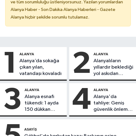
ve tüm sorumluluğu üstleniyorsunuz. Yazılan yorumlardan
Alanya Haber - Son Dakika Alanya Haberleri - Gazete
Alanya hiçbir şekilde sorumlu tutulamaz.
1
2
ALANYA
ALANYA
Alanya’da sokağa
Alanyalıların
çıkan yılan,
yıllardır beklediği
vatandaşı kovaladı
yol askıdan
döndü
3
4
ALANYA
ALANYA
Alanya esnafı
Alanya'da
tükendi: 1 ayda
tahliye: Geniş
150 dükkan
güvenlik önlemi
kapandı
alındı
5
ASAYIŞ