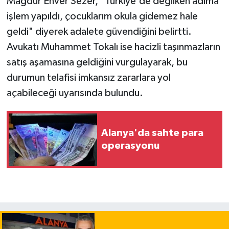
Mağdur Enver Sezer, "Türkiye'de değilken adıma
işlem yapıldı, çocuklarım okula gidemez hale
geldi" diyerek adalete güvendiğini belirtti.
Avukatı Muhammet Tokalı ise hacizli taşınmazların
satış aşamasına geldiğini vurgulayarak, bu
durumun telafisi imkansız zararlara yol
açabileceği uyarısında bulundu.
Alanya'da sahte para
operasyonu