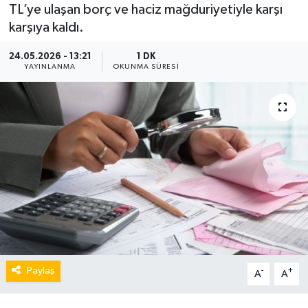
TL’ye ulaşan borç ve haciz mağduriyetiyle karşı
karşıya kaldı.
24.05.2026 - 13:21
1 DK
YAYINLANMA
OKUNMA SÜRESI
Paylaş
-
+
A
A