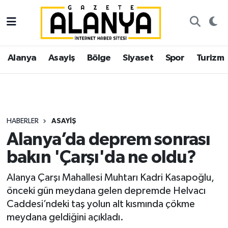
Alanya
İstanbul Nöbetçi Eczaneler
Alanya
Asayiş
Bölge
Siyaset
Spor
Turizm
Asayiş
İstanbul Hava Durumu
Bölge
İstanbul Trafik Yoğunluk Haritası
Siyaset
Süper Lig Puan Durumu ve Fikstür
HABERLER
ASAYIŞ
Alanya’da deprem sonrası
Spor
Tüm Manşetler
bakın 'Çarşı'da ne oldu?
Turizm
Son Dakika Haberleri
Alanya Çarşı Mahallesi Muhtarı Kadri Kasapoğlu,
önceki gün meydana gelen depremde Helvacı
Ekonomi
Haber Arşivi
Caddesi’ndeki taş yolun alt kısmında çökme
meydana geldiğini açıkladı.
Gazipaşa