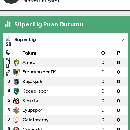
motosiklet çarptı
Süper Lig Puan Durumu
Süper Lig
#
Takım
O
P
1
Amed
0
0
2
Erzurumspor FK
0
0
3
Başakşehir
0
0
4
Kocaelispor
0
0
5
Beşiktaş
0
0
6
Eyüpspor
0
0
7
Galatasaray
0
0
8
Çorum FK
0
0