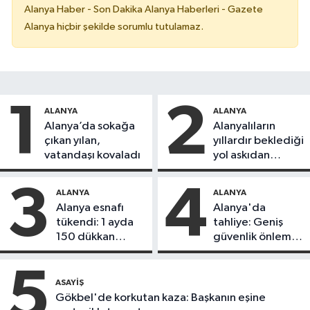
Alanya Haber - Son Dakika Alanya Haberleri - Gazete
Alanya hiçbir şekilde sorumlu tutulamaz.
1
2
ALANYA
ALANYA
Alanya’da sokağa
Alanyalıların
çıkan yılan,
yıllardır beklediği
vatandaşı kovaladı
yol askıdan
döndü
3
4
ALANYA
ALANYA
Alanya esnafı
Alanya'da
tükendi: 1 ayda
tahliye: Geniş
150 dükkan
güvenlik önlemi
kapandı
alındı
5
ASAYIŞ
Gökbel'de korkutan kaza: Başkanın eşine