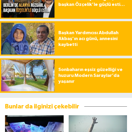
başkan Özçelik’le güçlü esti…
Başkan Yardımcısı Abdullah
Akbaş’ın acı günü, annesini
kaybetti
Sonbaharın eşsiz güzelliği ve
huzuru Modern Saraylar’da
yaşanır
Bunlar da ilginizi çekebilir