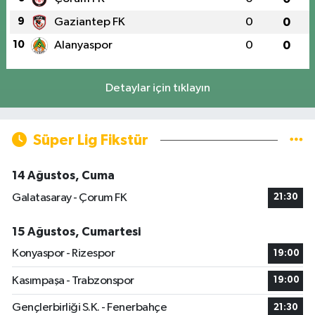
9
Gaziantep FK
0
0
10
Alanyaspor
0
0
Detaylar için tıklayın
Süper Lig Fikstür
14 Ağustos, Cuma
Galatasaray - Çorum FK
21:30
15 Ağustos, Cumartesi
Konyaspor - Rizespor
19:00
Kasımpaşa - Trabzonspor
19:00
Gençlerbirliği S.K. - Fenerbahçe
21:30