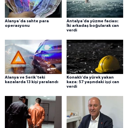
Alanya'da sahte para
Antalya’da yüzme faciası:
operasyonu
İki arkadaş boğularak can
verdi
Alanya ve Serik'teki
Konaklı’da yürek yakan
kazalarda 13 kişi yaralandı
kaza: 57 yaşındaki işçi can
verdi