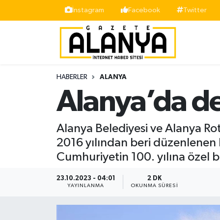
İnstagram
Facebook
Twitter
Alanya
İstanbul Nöbetçi Eczaneler
Asayiş
İstanbul Hava Durumu
HABERLER
ALANYA
Bölge
İstanbul Trafik Yoğunluk Haritası
Alanya’da de
Siyaset
Süper Lig Puan Durumu ve Fikstür
Alanya Belediyesi ve Alanya Ro
Spor
Tüm Manşetler
2016 yılından beri düzenlenen D
Cumhuriyetin 100. yılına özel bi
Turizm
Son Dakika Haberleri
23.10.2023 - 04:01
2 DK
Ekonomi
Haber Arşivi
YAYINLANMA
OKUNMA SÜRESI
Gazipaşa