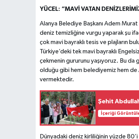
YÜCEL: “MAVİ VATAN DENİZLERİM
Alanya Belediye Başkanı Adem Murat 
deniz temizliğine vurgu yaparak şu ifa
çok mavi bayraklı tesis ve plajların bu
Türkiye’deki tek mavi bayraklı Engelsi
çekmenin gururunu yaşıyoruz. Bu da gö
olduğu gibi hem belediyemiz hem de A
vermektedir.
Şehit Abdullah
İçeriği Görüntül
Dünyadaki deniz kirliliğinin yüzde 80’i