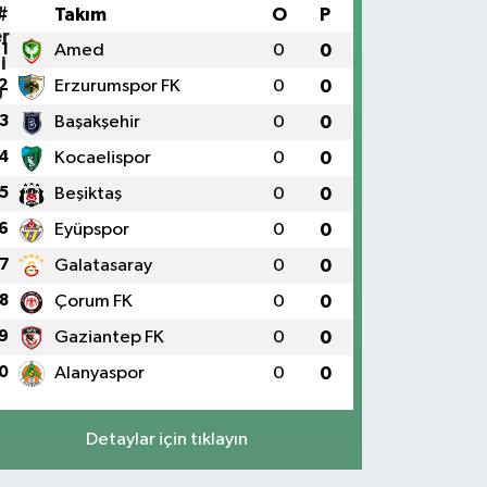
#
Takım
O
P
1
Amed
0
0
2
Erzurumspor FK
0
0
3
Başakşehir
0
0
4
Kocaelispor
0
0
5
Beşiktaş
0
0
6
Eyüpspor
0
0
7
Galatasaray
0
0
8
Çorum FK
0
0
9
Gaziantep FK
0
0
0
Alanyaspor
0
0
Detaylar için tıklayın