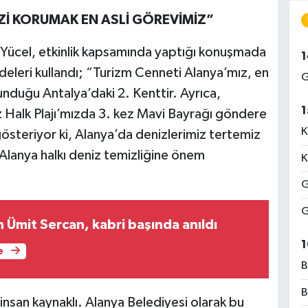
İZİ KORUMAK EN ASLİ GÖREVİMİZ”
Yücel, etkinlik kapsamında yaptığı konuşmada
1
deleri kullandı; “Turizm Cenneti Alanya’mız, en
G
lunduğu Antalya’daki 2. Kenttir. Ayrıca,
1
z Halk Plajı’mızda 3. kez Mavi Bayrağı göndere
K
steriyor ki, Alanya’da denizlerimiz tertemiz
lanya halkı deniz temizliğine önem
K
G
G
 Ümit Sercan, kabri başında anıldı
1
e
B
B
 insan kaynaklı. Alanya Belediyesi olarak bu