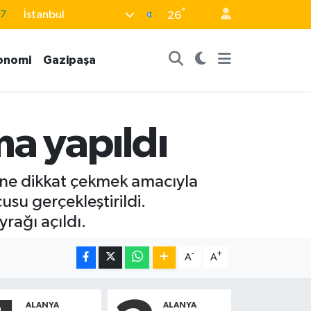
°
87
İstanbul
26
18
onomi
Gazipaşa
32
38
03
a yapıldı
14
ğine dikkat çekmek amacıyla
usu gerçekleştirildi.
yrağı açıldı.
-
+
A
A
ALANYA
ALANYA