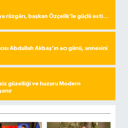
ya rüzgârı, başkan Özçelik’le güçlü esti…
ısı Abdullah Akbaş’ın acı günü, annesini
iz güzelliği ve huzuru Modern
şanır