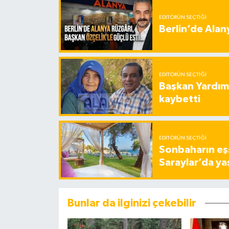
EDITÖRÜN SEÇTIĞI
Berlin’de Alan
EDITÖRÜN SEÇTIĞI
Başkan Yardımc
kaybetti
EDITÖRÜN SEÇTIĞI
Sonbaharın eşs
Saraylar’da ya
Bunlar da ilginizi çekebilir