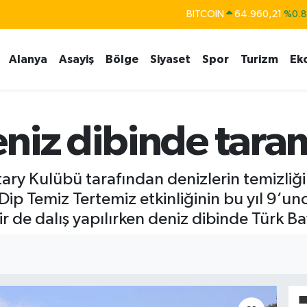
BITCOIN
64.960,21
%0.
DOLAR
47,7436
%0.
Alanya
Asayiş
Bölge
Siyaset
Spor
Turizm
Ek
EURO
55,2510
%0.
STERLİN
64,4811
%0.
GRAM ALTIN
6660.55
%0.
niz dibinde taram
BİST100
13.779
%-
tary Kulübü tarafından denizlerin temizli
ip Temiz Tertemiz etkinliğinin bu yıl 9’unc
r de dalış yapılırken deniz dibinde Türk Ba