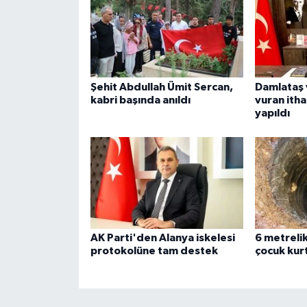
Şehit Abdullah Ümit Sercan,
Damlataş 
kabri başında anıldı
vuran ithal
yapıldı
AK Parti'den Alanya iskelesi
6 metreli
protokolüne tam destek
çocuk kurt