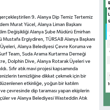
gerçekleştirilen 9. Alanya Dip Temiz Tertemiz
 Adem Murat Yücel, Alanya Liman Başkanı
klim Değişikliği Alanya Şube Müdürü Emirhan
rü Mustafa Ergiydiren, TÜRSAB Alanya Başkanı
 Üyeleri, Alanya Belediyesi Çevre Koruma ve
Surf Team, Suda Arama Kurtarma Derneği
re, Dolphin Dive, Alanya Rotarak Üyeleri ve
tıldı. Sıfır atık mavi projesi kapsamında
nizlerin temizliğine dikkat çekmek için bir
düzenlenen etkinliğe, yoğun bir katılım
1
ve çevresinde dip taraması yapan ekiplerin
örfçüler ve Alanya Belediyesi Wasteddin Atık