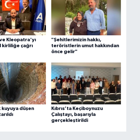
ve Kleopatra'yı
"Şehitlerimizin hakkı,
 kirliliğe çağrı
teröristlerin umut hakkından
önce gelir"
k kuyuya düşen
Kıbrıs’ta Keçiboynuzu
arıldı
Çalıştayı, başarıyla
gerçekleştirildi