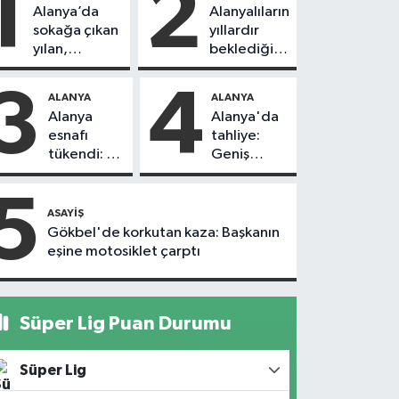
1
2
Alanya’da
Alanyalıların
sokağa çıkan
yıllardır
yılan,
beklediği
vatandaşı
yol askıdan
kovaladı
döndü
3
4
ALANYA
ALANYA
Alanya
Alanya'da
esnafı
tahliye:
tükendi: 1
Geniş
ayda 150
güvenlik
dükkan
önlemi
5
kapandı
alındı
ASAYIŞ
Gökbel'de korkutan kaza: Başkanın
eşine motosiklet çarptı
Süper Lig Puan Durumu
Süper Lig