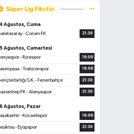
Süper Lig Fikstür
4 Ağustos, Cuma
alatasaray - Çorum FK
21:30
5 Ağustos, Cumartesi
onyaspor - Rizespor
19:00
asımpaşa - Trabzonspor
19:00
ençlerbirliği S.K. - Fenerbahçe
21:30
aziantep FK - Alanyaspor
21:30
6 Ağustos, Pazar
aşakşehir - Kocaelispor
19:00
eşiktaş - Eyüpspor
21:30