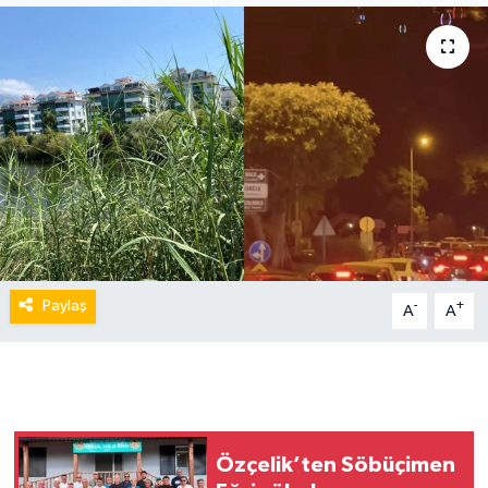
Paylaş
-
+
A
A
Özçelik’ten Söbüçimen