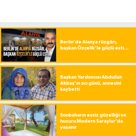
Berlin’de Alanya rüzgârı,
başkan Özçelik’le güçlü esti…
Başkan Yardımcısı Abdullah
Akbaş’ın acı günü, annesini
kaybetti
Sonbaharın eşsiz güzelliği ve
huzuru Modern Saraylar’da
yaşanır