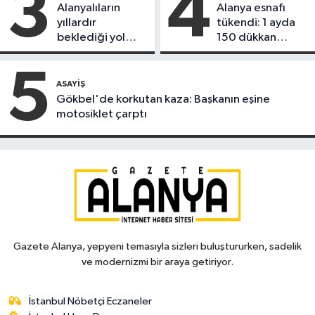
3
4
Alanyalıların
Alanya esnafı
yıllardır
tükendi: 1 ayda
beklediği yol
150 dükkan
askıdan döndü
kapandı
5
ASAYIŞ
Gökbel'de korkutan kaza: Başkanın eşine
motosiklet çarptı
Gazete Alanya, yepyeni temasıyla sizleri buluştururken, sadelik
ve modernizmi bir araya getiriyor.
İstanbul Nöbetçi Eczaneler