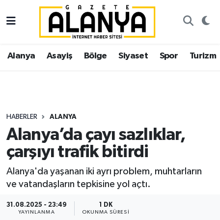
Alanya
İstanbul Nöbetçi Eczaneler
Alanya
Asayiş
Bölge
Siyaset
Spor
Turizm
Asayiş
İstanbul Hava Durumu
Bölge
İstanbul Trafik Yoğunluk Haritası
Siyaset
Süper Lig Puan Durumu ve Fikstür
HABERLER
ALANYA
Alanya’da çayı sazlıklar,
Spor
Tüm Manşetler
çarşıyı trafik bitirdi
Turizm
Son Dakika Haberleri
Alanya'da yaşanan iki ayrı problem, muhtarların
ve vatandaşların tepkisine yol açtı.
Ekonomi
Haber Arşivi
31.08.2025 - 23:49
1 DK
Gazipaşa
YAYINLANMA
OKUNMA SÜRESI