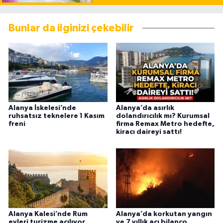
Bunlar da ilginizi çekebilir
Alanya İskelesi’nde
Alanya’da asırlık
ruhsatsız teknelere 1 Kasım
dolandırıcılık mı? Kurumsal
freni
firma Remax Metro hedefte,
kiracı daireyi sattı!
Alanya Kalesi’nde Rum
Alanya’da korkutan yangın
evleri turizme açılıyor
ve 7 yıllık acı bilanço