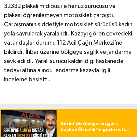
32332 plakalı midibüs ile henüz sürücüsü ve
plakası öğrenilemeyen motosiklet çarpıştı.
Çarpışmanın şiddetiyle motosiklet sürücüsü kadın
yola savrularak yaralandı. Kazayı gören çevredeki
vatandaşlar durumu 112 Acil Çağrı Merkezi’ne
bildirdi. İhbar üzerine bölgeye sağlık ve jandarma
sevk edildi. Yaralı sürücü kaldırıldığı hastanede
tedavi altına alındı. Jandarma kazayla ilgili
inceleme başlattı.
Berlin’de Alanya rüzgârı,
başkan Özçelik’le güçlü esti…