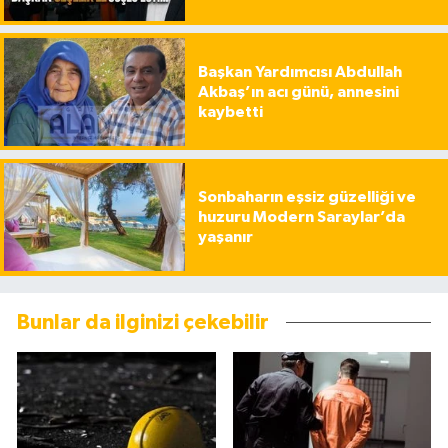
Başkan Yardımcısı Abdullah
Akbaş’ın acı günü, annesini
kaybetti
Sonbaharın eşsiz güzelliği ve
huzuru Modern Saraylar’da
yaşanır
Bunlar da ilginizi çekebilir