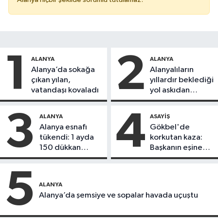
1
2
ALANYA
ALANYA
Alanya’da sokağa
Alanyalıların
çıkan yılan,
yıllardır beklediği
vatandaşı kovaladı
yol askıdan
döndü
3
4
ALANYA
ASAYIŞ
Alanya esnafı
Gökbel'de
tükendi: 1 ayda
korkutan kaza:
150 dükkan
Başkanın eşine
kapandı
motosiklet çarptı
5
ALANYA
Alanya’da şemsiye ve sopalar havada uçuştu