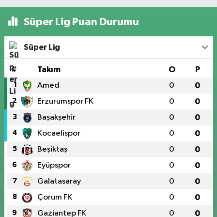
Süper Lig Puan Durumu
Süper Lig
#
Takım
O
P
1
Amed
0
0
2
Erzurumspor FK
0
0
3
Başakşehir
0
0
4
Kocaelispor
0
0
5
Beşiktaş
0
0
6
Eyüpspor
0
0
7
Galatasaray
0
0
8
Çorum FK
0
0
9
Gaziantep FK
0
0