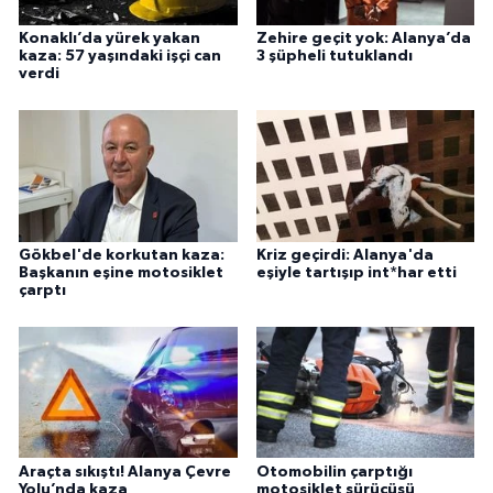
Konaklı’da yürek yakan
Zehire geçit yok: Alanya’da
kaza: 57 yaşındaki işçi can
3 şüpheli tutuklandı
verdi
Gökbel'de korkutan kaza:
Kriz geçirdi: Alanya'da
Başkanın eşine motosiklet
eşiyle tartışıp int*har etti
çarptı
Araçta sıkıştı! Alanya Çevre
Otomobilin çarptığı
Yolu’nda kaza
motosiklet sürücüsü