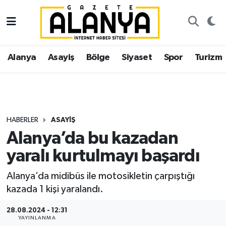
Alanya
İstanbul Nöbetçi Eczaneler
Alanya
Asayiş
Bölge
Siyaset
Spor
Turizm
Asayiş
İstanbul Hava Durumu
Bölge
İstanbul Trafik Yoğunluk Haritası
Siyaset
Süper Lig Puan Durumu ve Fikstür
HABERLER
ASAYIŞ
Alanya’da bu kazadan
Spor
Tüm Manşetler
yaralı kurtulmayı başardı
Turizm
Son Dakika Haberleri
Alanya’da midibüs ile motosikletin çarpıştığı
kazada 1 kişi yaralandı.
Ekonomi
Haber Arşivi
28.08.2024 - 12:31
Gazipaşa
YAYINLANMA