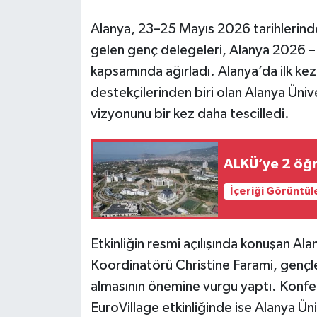
Alanya, 23–25 Mayıs 2026 tarihlerinde
gelen genç delegeleri, Alanya 2026 –
kapsamında ağırladı. Alanya’da ilk kez 
destekçilerinden biri olan Alanya Üniv
vizyonunu bir kez daha tescilledi.
ALKÜ’ye 2 öğr
İçeriği Görüntül
Etkinliğin resmi açılışında konuşan Alany
Koordinatörü Christine Farami, gençler
almasının önemine vurgu yaptı. Konfera
EuroVillage etkinliğinde ise Alanya Üniv