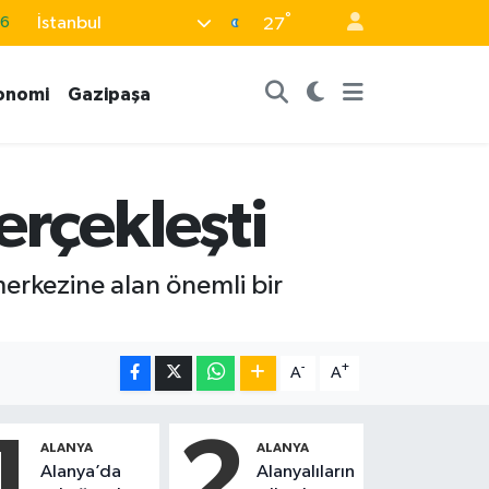
°
İstanbul
16
27
0
onomi
Gazipaşa
08
0
12
erçekleşti
0
merkezine alan önemli bir
-
+
A
A
1
2
ALANYA
ALANYA
Alanya’da
Alanyalıların