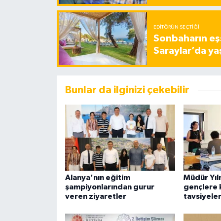
EDITÖRÜN SEÇTIĞI
Sonbaharın eşs
Saraylar’da ya
Bunlar da ilginizi çekebilir
Alanya'nın eğitim
Müdür Yıl
şampiyonlarından gurur
gençlere k
veren ziyaretler
tavsiyeler