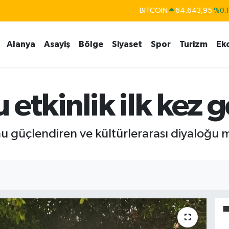
BITCOIN
64.643,95
%0.
DOLAR
47,6704
%
Alanya
Asayiş
Bölge
Siyaset
Spor
Turizm
Ek
EURO
55,0406
%-0.
STERLİN
64,2143
%
GRAM ALTIN
6500.87
%0.
etkinlik ilk kez g
BİST100
13.799
%7
u güçlendiren ve kültürlerarası diyaloğu 