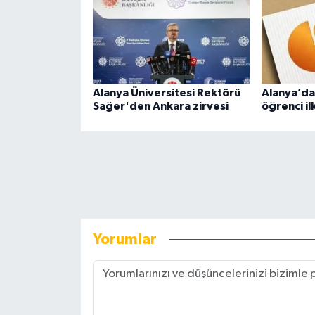
Alanya Üniversitesi Rektörü
Alanya’da
Sağer'den Ankara zirvesi
öğrenci il
Yorumlar