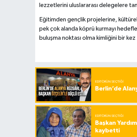
lezzetlerini uluslararası delegelere ta
Eğitimden gençlik projelerine, kültürel
pek çok alanda köprü kurmayı hedefle
buluşma noktası olma kimliğini bir kez
EDITÖRÜN SEÇTIĞI
Berlin’de Alan
EDITÖRÜN SEÇTIĞI
Başkan Yardımc
kaybetti