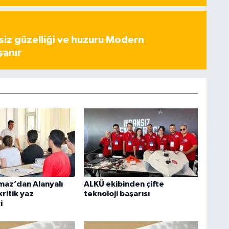
iz güzelliği ve huzuru Modern
şanır
maz’dan Alanyalı
ALKÜ ekibinden çifte
ritik yaz
teknoloji başarısı
i