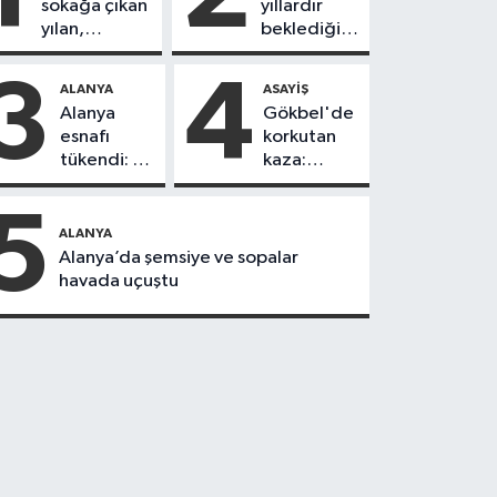
sokağa çıkan
yıllardır
yılan,
beklediği
vatandaşı
yol askıdan
kovaladı
döndü
3
4
ALANYA
ASAYIŞ
Alanya
Gökbel'de
esnafı
korkutan
tükendi: 1
kaza:
ayda 150
Başkanın
dükkan
eşine
5
kapandı
motosiklet
ALANYA
çarptı
Alanya’da şemsiye ve sopalar
havada uçuştu