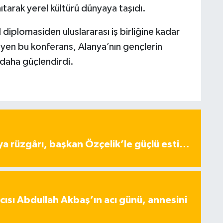
nıtarak yerel kültürü dünyaya taşıdı.
 diplomasiden uluslararası iş birliğine kadar
yen bu konferans, Alanya’nın gençlerin
 daha güçlendirdi.
ya rüzgârı, başkan Özçelik’le güçlü esti…
ısı Abdullah Akbaş’ın acı günü, annesini