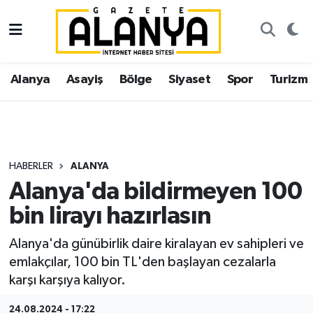
Alanya
İstanbul Nöbetçi Eczaneler
Alanya
Asayiş
Bölge
Siyaset
Spor
Turizm
Asayiş
İstanbul Hava Durumu
Bölge
İstanbul Trafik Yoğunluk Haritası
Siyaset
Süper Lig Puan Durumu ve Fikstür
HABERLER
ALANYA
Alanya'da bildirmeyen 100
Spor
Tüm Manşetler
bin lirayı hazırlasın
Turizm
Son Dakika Haberleri
Alanya'da günübirlik daire kiralayan ev sahipleri ve
emlakçılar, 100 bin TL'den başlayan cezalarla
Ekonomi
Haber Arşivi
karşı karşıya kalıyor.
Gazipaşa
24.08.2024 - 17:22