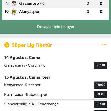
9
Gaziantep FK
0
0
10
Alanyaspor
0
0
Detaylar için tıklayın
Süper Lig Fikstür
14 Ağustos, Cuma
Galatasaray - Çorum FK
21:30
15 Ağustos, Cumartesi
Konyaspor - Rizespor
19:00
Kasımpaşa - Trabzonspor
19:00
Gençlerbirliği S.K. - Fenerbahçe
21:30