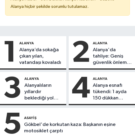
Alanya hiçbir şekilde sorumlu tutulamaz.
1
2
ALANYA
ALANYA
Alanya’da sokağa
Alanya'da
çıkan yılan,
tahliye: Geniş
vatandaşı kovaladı
güvenlik önlemi
alındı
3
4
ALANYA
ALANYA
Alanyalıların
Alanya esnafı
yıllardır
tükendi: 1 ayda
beklediği yol
150 dükkan
askıdan döndü
kapandı
5
ASAYIŞ
Gökbel'de korkutan kaza: Başkanın eşine
motosiklet çarptı