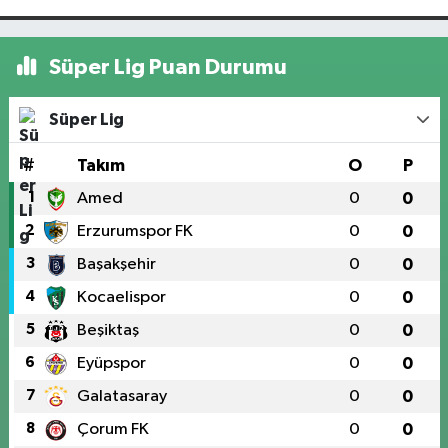
Süper Lig Puan Durumu
Süper Lig
#
Takım
O
P
1
Amed
0
0
2
Erzurumspor FK
0
0
3
Başakşehir
0
0
4
Kocaelispor
0
0
5
Beşiktaş
0
0
6
Eyüpspor
0
0
7
Galatasaray
0
0
8
Çorum FK
0
0