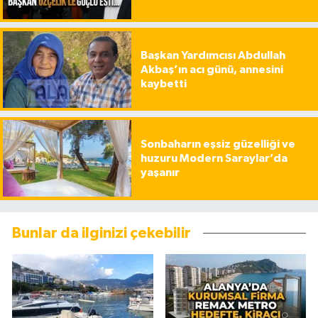
Başkan Yardımcısı Abdullah
Akbaş’ın acı günü, annesini
kaybetti
Sonbaharın eşsiz güzelliği ve
huzuru Modern Saraylar’da
yaşanır
Bunlar da ilginizi çekebilir