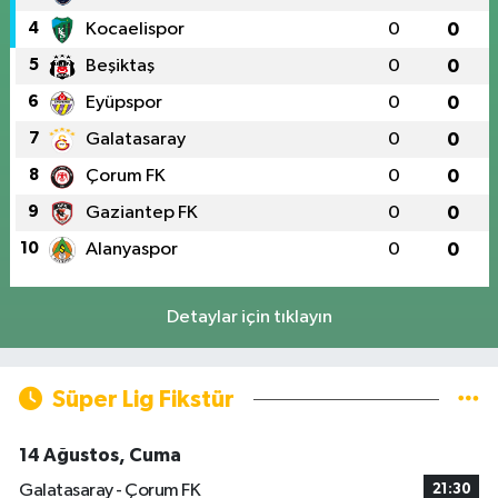
4
Kocaelispor
0
0
5
Beşiktaş
0
0
6
Eyüpspor
0
0
7
Galatasaray
0
0
8
Çorum FK
0
0
9
Gaziantep FK
0
0
10
Alanyaspor
0
0
Detaylar için tıklayın
Süper Lig Fikstür
14 Ağustos, Cuma
Galatasaray - Çorum FK
21:30