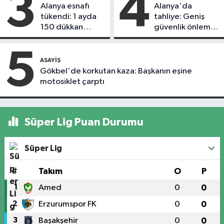
3
4
Alanya esnafı
Alanya'da
tükendi: 1 ayda
tahliye: Geniş
150 dükkan
güvenlik önlemi
kapandı
alındı
5
ASAYIŞ
Gökbel'de korkutan kaza: Başkanın eşine
motosiklet çarptı
Süper Lig Puan Durumu
Süper Lig
#
Takım
O
P
1
Amed
0
0
2
Erzurumspor FK
0
0
3
Başakşehir
0
0