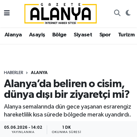
Alanya
İstanbul Nöbetçi Eczaneler
Alanya
Asayiş
Bölge
Siyaset
Spor
Turizm
Asayiş
İstanbul Hava Durumu
Bölge
İstanbul Trafik Yoğunluk Haritası
Siyaset
Süper Lig Puan Durumu ve Fikstür
HABERLER
ALANYA
Alanya’da beliren o cisim,
Spor
Tüm Manşetler
dünya dışı bir ziyaretçi mi?
Turizm
Son Dakika Haberleri
Alanya semalarında dün gece yaşanan esrarengiz
hareketlilik kısa sürede bölgede merak uyandırdı.
Ekonomi
Haber Arşivi
05.06.2026 - 14:02
1 DK
Gazipaşa
YAYINLANMA
OKUNMA SÜRESI