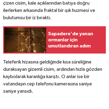
çizen cisim, kale açıklarından batıya doğru
ilerlerken arkasında fraktal bir ışık huzmesi ve
bulutumsu bir iz bıraktı.
Sapadere'de yanan
ormanlar için
umutlandıran adım
Teleferik hizasına geldiğinde kısa süreliğine
duraksayan gizemli cisim, ardından hızla gözden
kaybolarak karanlığa karıştı. O anlar ise bir
vatandaşın cep telefonu kamerasına saniye
saniye yansıdı.