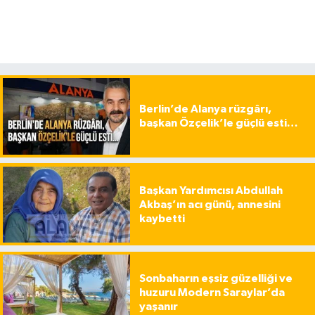
Berlin’de Alanya rüzgârı,
başkan Özçelik’le güçlü esti…
Başkan Yardımcısı Abdullah
Akbaş’ın acı günü, annesini
kaybetti
Sonbaharın eşsiz güzelliği ve
huzuru Modern Saraylar’da
yaşanır