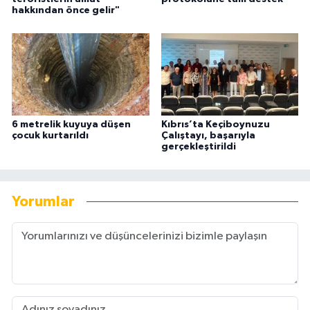
hakkından önce gelir"
6 metrelik kuyuya düşen
Kıbrıs’ta Keçiboynuzu
çocuk kurtarıldı
Çalıştayı, başarıyla
gerçekleştirildi
Yorumlar