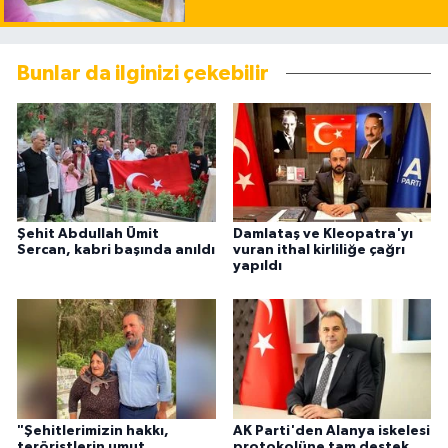
Bunlar da ilginizi çekebilir
Şehit Abdullah Ümit
Damlataş ve Kleopatra'yı
Sercan, kabri başında anıldı
vuran ithal kirliliğe çağrı
yapıldı
"Şehitlerimizin hakkı,
AK Parti'den Alanya iskelesi
teröristlerin umut
protokolüne tam destek