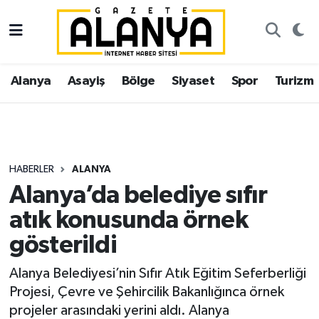
Alanya
İstanbul Nöbetçi Eczaneler
Alanya
Asayiş
Bölge
Siyaset
Spor
Turizm
Asayiş
İstanbul Hava Durumu
Bölge
İstanbul Trafik Yoğunluk Haritası
Siyaset
Süper Lig Puan Durumu ve Fikstür
HABERLER
ALANYA
Alanya’da belediye sıfır
Spor
Tüm Manşetler
atık konusunda örnek
Turizm
Son Dakika Haberleri
gösterildi
Ekonomi
Haber Arşivi
Alanya Belediyesi’nin Sıfır Atık Eğitim Seferberliği
Projesi, Çevre ve Şehircilik Bakanlığınca örnek
Gazipaşa
projeler arasındaki yerini aldı. Alanya