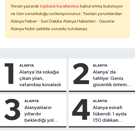
Yorum yazarak
topluluk kurallarımızı
kabul etmiş bulunuyor
ve tüm sorumluluğu üstleniyorsunuz. Yazılan yorumlardan
Alanya Haber - Son Dakika Alanya Haberleri - Gazete
Alanya hiçbir şekilde sorumlu tutulamaz.
1
2
ALANYA
ALANYA
Alanya’da sokağa
Alanya'da
çıkan yılan,
tahliye: Geniş
vatandaşı kovaladı
güvenlik önlemi
alındı
3
4
ALANYA
ALANYA
Alanyalıların
Alanya esnafı
yıllardır
tükendi: 1 ayda
beklediği yol
150 dükkan
askıdan döndü
kapandı