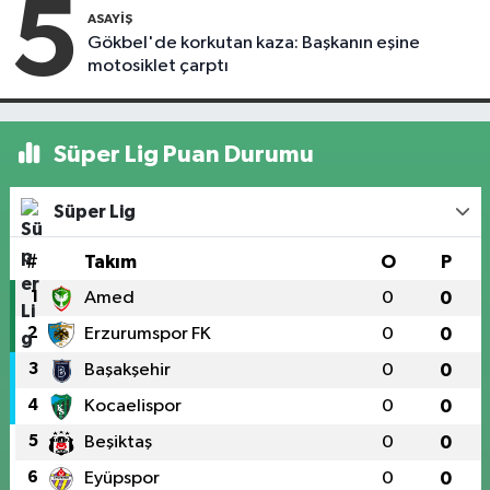
5
ASAYIŞ
Gökbel'de korkutan kaza: Başkanın eşine
motosiklet çarptı
Süper Lig Puan Durumu
Süper Lig
#
Takım
O
P
1
Amed
0
0
2
Erzurumspor FK
0
0
3
Başakşehir
0
0
4
Kocaelispor
0
0
5
Beşiktaş
0
0
6
Eyüpspor
0
0