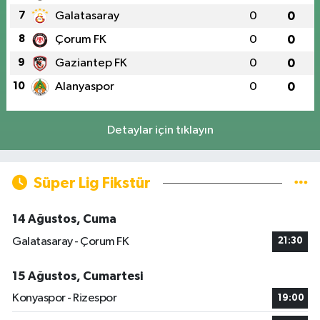
7
Galatasaray
0
0
8
Çorum FK
0
0
9
Gaziantep FK
0
0
10
Alanyaspor
0
0
Detaylar için tıklayın
Süper Lig Fikstür
14 Ağustos, Cuma
Galatasaray - Çorum FK
21:30
15 Ağustos, Cumartesi
Konyaspor - Rizespor
19:00