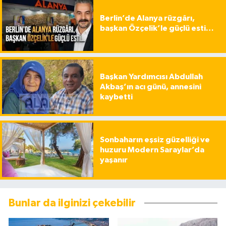
Berlin’de Alanya rüzgârı,
başkan Özçelik’le güçlü esti…
Başkan Yardımcısı Abdullah
Akbaş’ın acı günü, annesini
kaybetti
Sonbaharın eşsiz güzelliği ve
huzuru Modern Saraylar’da
yaşanır
Bunlar da ilginizi çekebilir