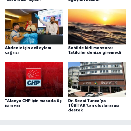
Akdeniz için acil eylem
Sahilde kirli manzara:
çağrısı
Tatilciler denize giremedi
"Alanya CHP için masada üç
Dr. Sezai Tunca'ya
isim var"
TÜBİTAK'tan uluslararası
destek