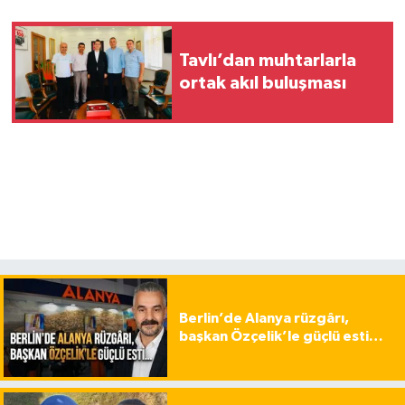
Tavlı’dan muhtarlarla
ortak akıl buluşması
Berlin’de Alanya rüzgârı,
başkan Özçelik’le güçlü esti…