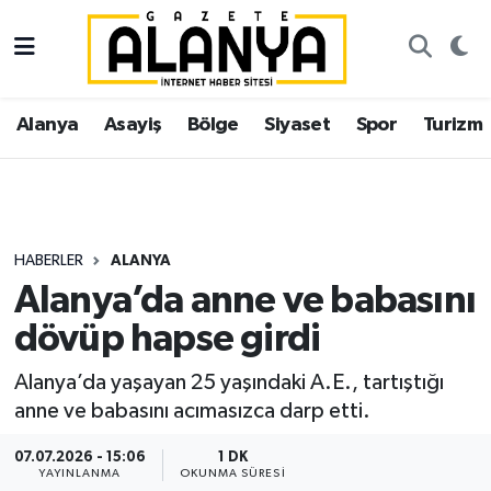
Alanya
İstanbul Nöbetçi Eczaneler
Alanya
Asayiş
Bölge
Siyaset
Spor
Turizm
Asayiş
İstanbul Hava Durumu
Bölge
İstanbul Trafik Yoğunluk Haritası
Siyaset
Süper Lig Puan Durumu ve Fikstür
HABERLER
ALANYA
Alanya’da anne ve babasını
Spor
Tüm Manşetler
dövüp hapse girdi
Turizm
Son Dakika Haberleri
Alanya’da yaşayan 25 yaşındaki A.E., tartıştığı
anne ve babasını acımasızca darp etti.
Ekonomi
Haber Arşivi
07.07.2026 - 15:06
1 DK
Gazipaşa
YAYINLANMA
OKUNMA SÜRESI