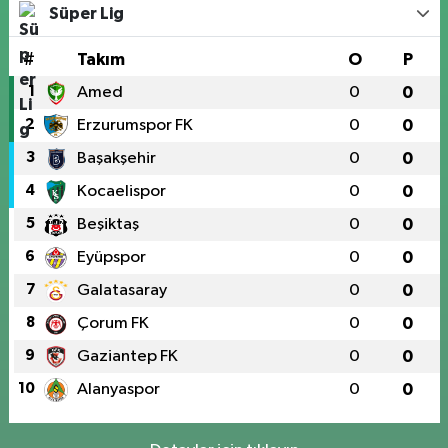
Süper Lig
#
Takım
O
P
1
Amed
0
0
2
Erzurumspor FK
0
0
3
Başakşehir
0
0
4
Kocaelispor
0
0
5
Beşiktaş
0
0
6
Eyüpspor
0
0
7
Galatasaray
0
0
8
Çorum FK
0
0
9
Gaziantep FK
0
0
10
Alanyaspor
0
0