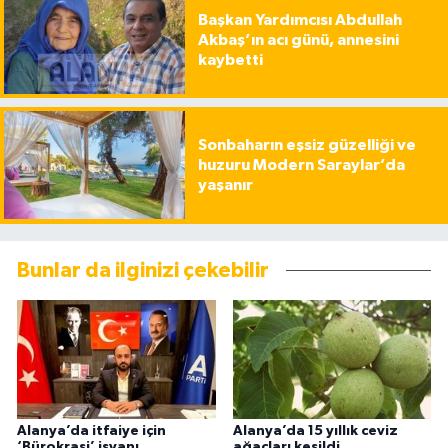
Başkan Yardımcısı Abdullah
Akbaş’ın acı günü, annesini
kaybetti
Sonbaharın eşsiz güzelliği ve
huzuru Modern Saraylar’da
yaşanır
Bunlar da ilginizi çekebilir
Alanya’da itfaiye için
Alanya’da 15 yıllık ceviz
‘Bürokrasi’ isyanı
ağaçları kesildi