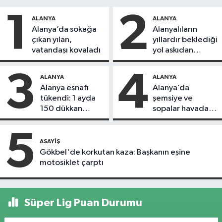
1
2
ALANYA
ALANYA
Alanya’da sokağa
Alanyalıların
çıkan yılan,
yıllardır beklediği
vatandaşı kovaladı
yol askıdan
döndü
3
4
ALANYA
ALANYA
Alanya esnafı
Alanya’da
tükendi: 1 ayda
şemsiye ve
150 dükkan
sopalar havada
kapandı
uçuştu
5
ASAYIŞ
Gökbel'de korkutan kaza: Başkanın eşine
motosiklet çarptı
Süper Lig Puan Durumu