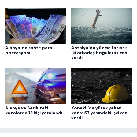
Alanya'da sahte para
Antalya’da yüzme faciası:
operasyonu
İki arkadaş boğularak can
verdi
Alanya ve Serik'teki
Konaklı’da yürek yakan
kazalarda 13 kişi yaralandı
kaza: 57 yaşındaki işçi can
verdi