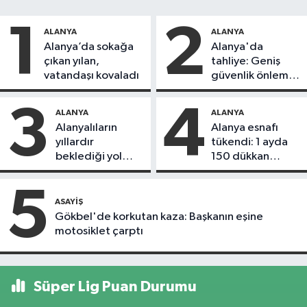
1
2
ALANYA
ALANYA
Alanya’da sokağa
Alanya'da
çıkan yılan,
tahliye: Geniş
vatandaşı kovaladı
güvenlik önlemi
alındı
3
4
ALANYA
ALANYA
Alanyalıların
Alanya esnafı
yıllardır
tükendi: 1 ayda
beklediği yol
150 dükkan
askıdan döndü
kapandı
5
ASAYIŞ
Gökbel'de korkutan kaza: Başkanın eşine
motosiklet çarptı
Süper Lig Puan Durumu