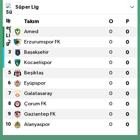
Süper Lig
#
Takım
O
P
1
Amed
0
0
2
Erzurumspor FK
0
0
3
Başakşehir
0
0
4
Kocaelispor
0
0
5
Beşiktaş
0
0
6
Eyüpspor
0
0
7
Galatasaray
0
0
8
Çorum FK
0
0
9
Gaziantep FK
0
0
10
Alanyaspor
0
0