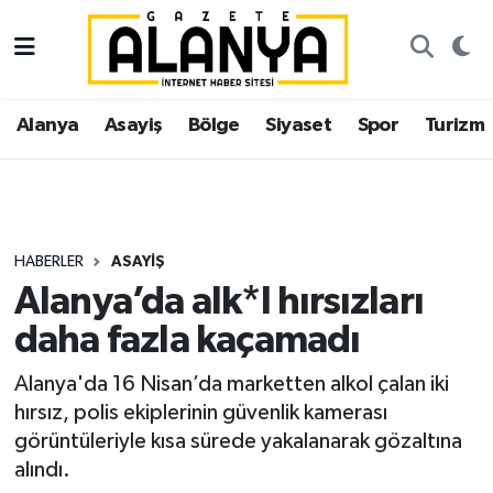
Alanya
İstanbul Nöbetçi Eczaneler
Alanya
Asayiş
Bölge
Siyaset
Spor
Turizm
Asayiş
İstanbul Hava Durumu
Bölge
İstanbul Trafik Yoğunluk Haritası
Siyaset
Süper Lig Puan Durumu ve Fikstür
HABERLER
ASAYIŞ
Alanya’da alk*l hırsızları
Spor
Tüm Manşetler
daha fazla kaçamadı
Turizm
Son Dakika Haberleri
Alanya'da 16 Nisan’da marketten alkol çalan iki
hırsız, polis ekiplerinin güvenlik kamerası
Ekonomi
Haber Arşivi
görüntüleriyle kısa sürede yakalanarak gözaltına
alındı.
Gazipaşa