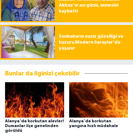
Akbaş’ın acı günü, annesini
kaybetti
Sonbaharın eşsiz güzelliği ve
huzuru Modern Saraylar’da
yaşanır
Bunlar da ilginizi çekebilir
Alanya'da korkutan alevler!
Alanya'da korkutan
Dumanlar ilçe genelinden
yangına hızlı müdahale
görüldü