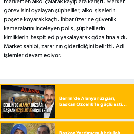
marketten alkol çalarak kayıplara karıştı. Market
görevlisini oyalayan şüpheliler, alkol şişelerini
poşete koyarak kaçtı. İhbar üzerine güvenlik
kameralarını inceleyen polis, şüphelilerin
kimliklerini tespit edip yakalayarak gözaltına aldı.
Market sahibi, zararının giderildiğini belirtti. Adli
işlemler devam ediyor.
Berlin’de Alanya rüzgârı,
başkan Özçelik’le güçlü esti…
Başkan Yardımcısı Abdullah