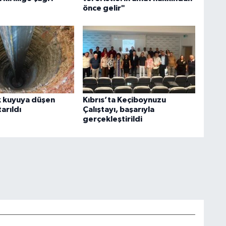
önce gelir"
k kuyuya düşen
Kıbrıs’ta Keçiboynuzu
arıldı
Çalıştayı, başarıyla
gerçekleştirildi