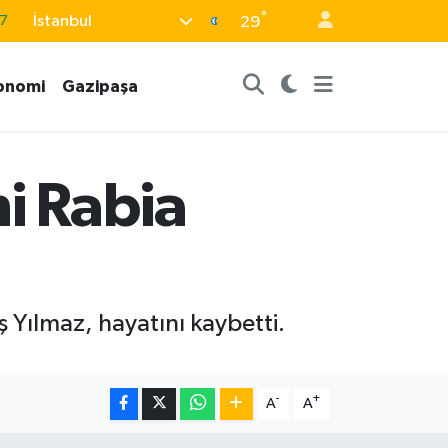
°
İstanbul
29
8
2
onomi
Gazipaşa
8
9
9
mi Rabia
ş Yılmaz, hayatını kaybetti.
-
+
A
A