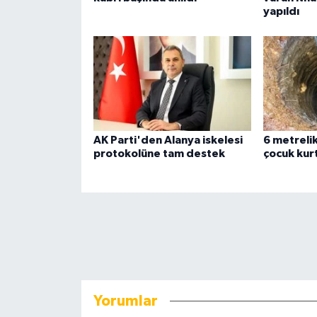
yapıldı
AK Parti'den Alanya iskelesi
6 metreli
protokolüne tam destek
çocuk kurt
Yorumlar