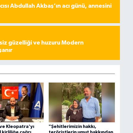
ısı Abdullah Akbaş’ın acı günü, annesini
iz güzelliği ve huzuru Modern
şanır
ve Kleopatra'yı
"Şehitlerimizin hakkı,
 kirliliğe çağrı
teröristlerin umut hakkından