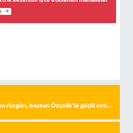
trik kesintisi! İşte etkilenen mahalleler
e
ya rüzgârı, başkan Özçelik’le güçlü esti…