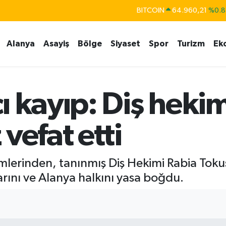
DOLAR
47,7436
%0.1
EURO
55,2510
%0.3
Alanya
Asayiş
Bölge
Siyaset
Spor
Turizm
Ek
STERLİN
64,4811
%0.3
GRAM ALTIN
6648.99
%2.5
BİST100
13.773
%-1
ı kayıp: Diş heki
vefat etti
simlerinden, tanınmış Diş Hekimi Rabia Toku
nlarını ve Alanya halkını yasa boğdu.