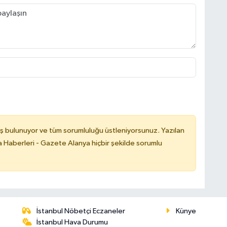
ş bulunuyor ve tüm sorumluluğu üstleniyorsunuz. Yazılan
 Haberleri - Gazete Alanya hiçbir şekilde sorumlu
İstanbul Nöbetçi Eczaneler
Künye
İstanbul Hava Durumu