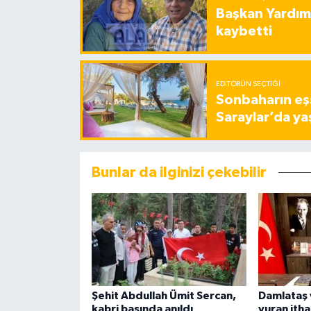
Başkan Yardımc
kaybetti
EDITÖRÜN SEÇTIĞI
Sonbaharın eşs
Saraylar’da ya
Bunlar da ilginizi çekebilir
Şehit Abdullah Ümit Sercan,
Damlataş 
kabri başında anıldı
vuran ithal