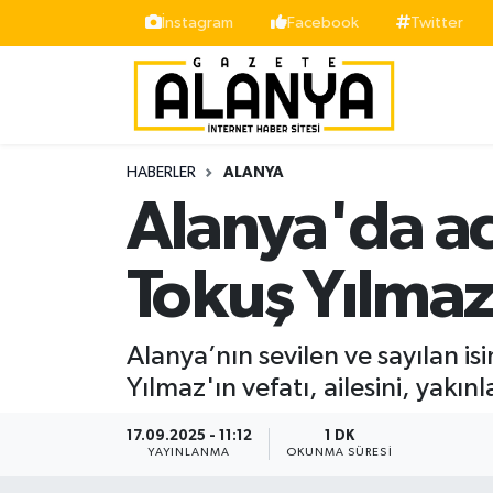
İnstagram
Facebook
Twitter
Alanya
İstanbul Nöbetçi Eczaneler
Asayiş
İstanbul Hava Durumu
HABERLER
ALANYA
Bölge
İstanbul Trafik Yoğunluk Haritası
Alanya'da ac
Siyaset
Süper Lig Puan Durumu ve Fikstür
Tokuş Yılmaz 
Spor
Tüm Manşetler
Alanya’nın sevilen ve sayılan i
Turizm
Son Dakika Haberleri
Yılmaz'ın vefatı, ailesini, yakı
Ekonomi
Haber Arşivi
17.09.2025 - 11:12
1 DK
YAYINLANMA
OKUNMA SÜRESI
Gazipaşa