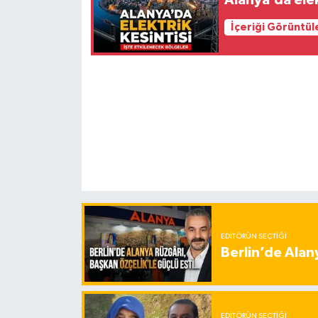
Alanya’da elek
İçeriği Görüntül
EDITÖRÜN SEÇTIĞI
Berlin’de Alan
EDITÖRÜN SEÇTIĞI