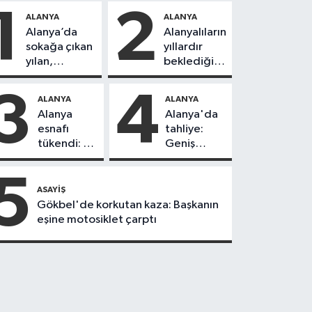
1
2
ALANYA
ALANYA
Alanya’da
Alanyalıların
sokağa çıkan
yıllardır
yılan,
beklediği
vatandaşı
yol askıdan
kovaladı
döndü
3
4
ALANYA
ALANYA
Alanya
Alanya'da
esnafı
tahliye:
tükendi: 1
Geniş
ayda 150
güvenlik
dükkan
önlemi
5
kapandı
alındı
ASAYIŞ
Gökbel'de korkutan kaza: Başkanın
eşine motosiklet çarptı