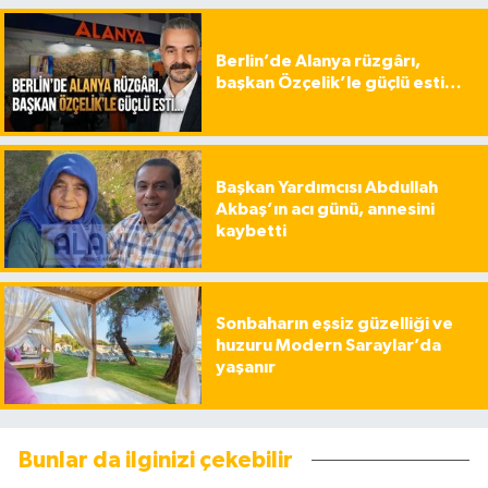
Berlin’de Alanya rüzgârı,
başkan Özçelik’le güçlü esti…
Başkan Yardımcısı Abdullah
Akbaş’ın acı günü, annesini
kaybetti
Sonbaharın eşsiz güzelliği ve
huzuru Modern Saraylar’da
yaşanır
Bunlar da ilginizi çekebilir