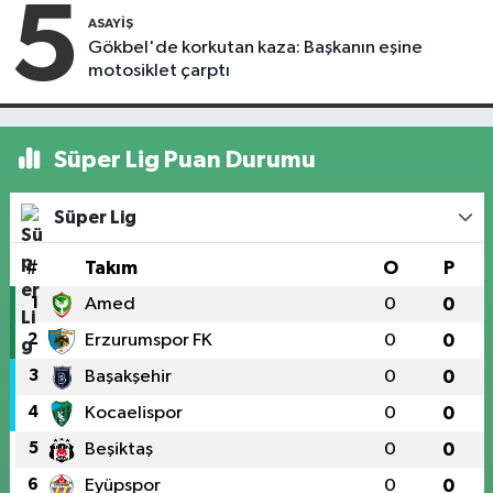
5
ASAYIŞ
Gökbel'de korkutan kaza: Başkanın eşine
motosiklet çarptı
Süper Lig Puan Durumu
Süper Lig
#
Takım
O
P
1
Amed
0
0
2
Erzurumspor FK
0
0
3
Başakşehir
0
0
4
Kocaelispor
0
0
5
Beşiktaş
0
0
6
Eyüpspor
0
0