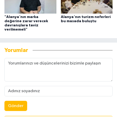
"Alanya'nın marka
Alanya'nın turizm neferleri
değerine zarar verecek
bu masada buluştu
davranışlara taviz
verilmemeli"
Yorumlar
Gönder