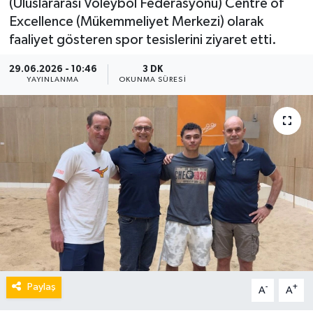
(Uluslararası Voleybol Federasyonu) Centre of
Excellence (Mükemmeliyet Merkezi) olarak
faaliyet gösteren spor tesislerini ziyaret etti.
29.06.2026 - 10:46
3 DK
YAYINLANMA
OKUNMA SÜRESI
Paylaş
-
+
A
A