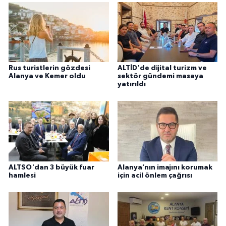
Rus turistlerin gözdesi
ALTİD'de dijital turizm ve
Alanya ve Kemer oldu
sektör gündemi masaya
yatırıldı
ALTSO'dan 3 büyük fuar
Alanya’nın imajını korumak
hamlesi
için acil önlem çağrısı