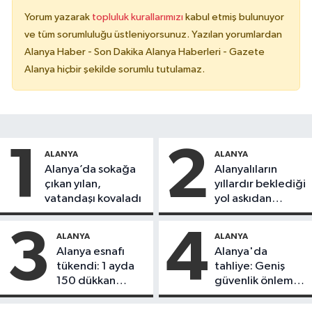
Yorum yazarak
topluluk kurallarımızı
kabul etmiş bulunuyor
ve tüm sorumluluğu üstleniyorsunuz. Yazılan yorumlardan
Alanya Haber - Son Dakika Alanya Haberleri - Gazete
Alanya hiçbir şekilde sorumlu tutulamaz.
1
2
ALANYA
ALANYA
Alanya’da sokağa
Alanyalıların
çıkan yılan,
yıllardır beklediği
vatandaşı kovaladı
yol askıdan
döndü
3
4
ALANYA
ALANYA
Alanya esnafı
Alanya'da
tükendi: 1 ayda
tahliye: Geniş
150 dükkan
güvenlik önlemi
kapandı
alındı