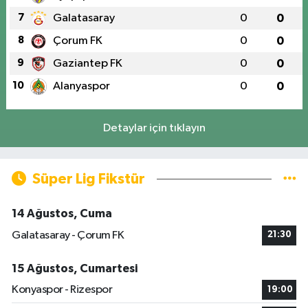
7
Galatasaray
0
0
8
Çorum FK
0
0
9
Gaziantep FK
0
0
10
Alanyaspor
0
0
Detaylar için tıklayın
Süper Lig Fikstür
14 Ağustos, Cuma
Galatasaray - Çorum FK
21:30
15 Ağustos, Cumartesi
Konyaspor - Rizespor
19:00