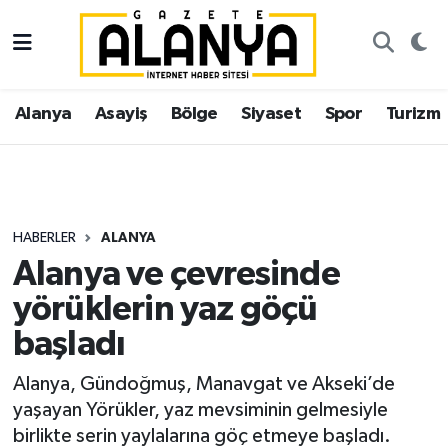
Alanya
İstanbul Nöbetçi Eczaneler
Alanya
Asayiş
Bölge
Siyaset
Spor
Turizm
Asayiş
İstanbul Hava Durumu
Bölge
İstanbul Trafik Yoğunluk Haritası
Siyaset
Süper Lig Puan Durumu ve Fikstür
HABERLER
ALANYA
Alanya ve çevresinde
Spor
Tüm Manşetler
yörüklerin yaz göçü
Turizm
Son Dakika Haberleri
başladı
Ekonomi
Haber Arşivi
Alanya, Gündoğmuş, Manavgat ve Akseki’de
yaşayan Yörükler, yaz mevsiminin gelmesiyle
Gazipaşa
birlikte serin yaylalarına göç etmeye başladı.