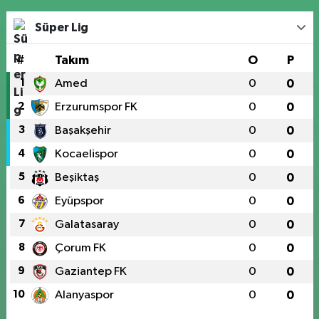
Süper Lig
#
Takım
O
P
1
Amed
0
0
2
Erzurumspor FK
0
0
3
Başakşehir
0
0
4
Kocaelispor
0
0
5
Beşiktaş
0
0
6
Eyüpspor
0
0
7
Galatasaray
0
0
8
Çorum FK
0
0
9
Gaziantep FK
0
0
10
Alanyaspor
0
0