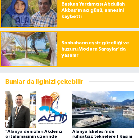
Başkan Yardımcısı Abdullah
Akbaş’ın acı günü, annesini
kaybetti
Sonbaharın eşsiz güzelliği ve
huzuru Modern Saraylar’da
yaşanır
Bunlar da ilginizi çekebilir
"Alanya denizleri Akdeniz
Alanya İskelesi’nde
ortalamasının üzerinde
ruhsatsız teknelere 1 Kasım