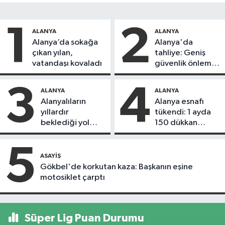
1
2
ALANYA
ALANYA
Alanya’da sokağa
Alanya'da
çıkan yılan,
tahliye: Geniş
vatandaşı kovaladı
güvenlik önlemi
alındı
3
4
ALANYA
ALANYA
Alanyalıların
Alanya esnafı
yıllardır
tükendi: 1 ayda
beklediği yol
150 dükkan
askıdan döndü
kapandı
5
ASAYIŞ
Gökbel'de korkutan kaza: Başkanın eşine
motosiklet çarptı
Süper Lig Puan Durumu