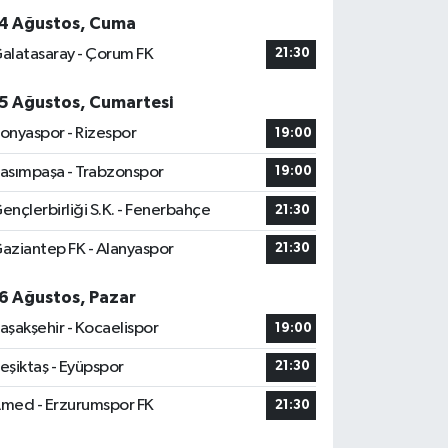
4 Ağustos, Cuma
alatasaray - Çorum FK
21:30
5 Ağustos, Cumartesi
onyaspor - Rizespor
19:00
asımpaşa - Trabzonspor
19:00
ençlerbirliği S.K. - Fenerbahçe
21:30
aziantep FK - Alanyaspor
21:30
6 Ağustos, Pazar
aşakşehir - Kocaelispor
19:00
eşiktaş - Eyüpspor
21:30
med - Erzurumspor FK
21:30