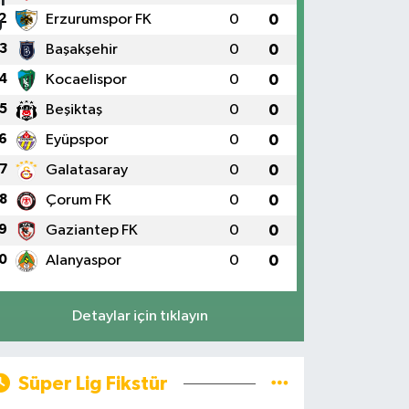
2
Erzurumspor FK
0
0
3
Başakşehir
0
0
4
Kocaelispor
0
0
5
Beşiktaş
0
0
6
Eyüpspor
0
0
7
Galatasaray
0
0
8
Çorum FK
0
0
9
Gaziantep FK
0
0
0
Alanyaspor
0
0
Detaylar için tıklayın
Süper Lig Fikstür