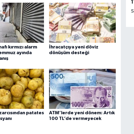
1
S
afı kırmızı alarm
İhracatçıya yeni döviz
Temmuz ayında
dönüşüm desteği
anış
zarcısından patates
ATM’lerde yeni dönem: Artık
isyanı
100 TL’de vermeyecek