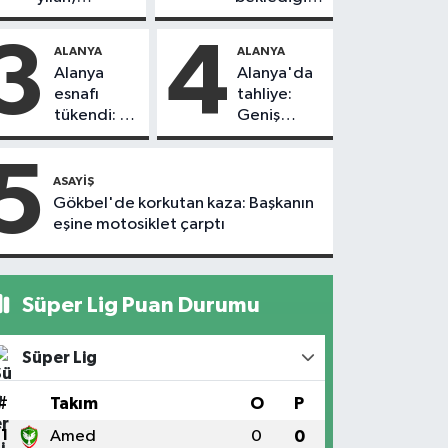
vatandaşı
yol askıdan
kovaladı
döndü
3
4
ALANYA
ALANYA
Alanya
Alanya'da
esnafı
tahliye:
tükendi: 1
Geniş
ayda 150
güvenlik
dükkan
önlemi
5
kapandı
alındı
ASAYIŞ
Gökbel'de korkutan kaza: Başkanın
eşine motosiklet çarptı
Süper Lig Puan Durumu
Süper Lig
#
Takım
O
P
1
Amed
0
0