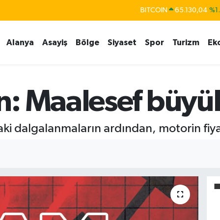
BITCOIN
65.130,04
%1
DOLAR
47,7106
%0.
EURO
55,1652
%0.
Alanya
Asayiş
Bölge
Siyaset
Spor
Turizm
Ek
STERLİN
64,4046
%0.
GRAM ALTIN
6618.49
%2.
n: Maalesef büyü
BİST100
13.773
%-
aki dalgalanmaların ardından, motorin fiya