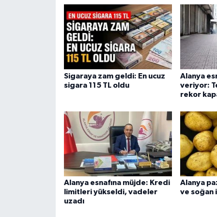
Sigaraya zam geldi: En ucuz
Alanya esn
sigara 115 TL oldu
veriyor: 
rekor kap
Alanya esnafına müjde: Kredi
Alanya pa
limitleri yükseldi, vadeler
ve soğan 
uzadı