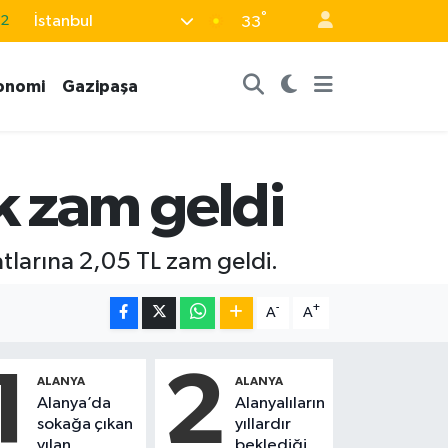
.2
°
İstanbul
33
17
27
onomi
Gazipaşa
35
12
k zam geldi
19
tlarına 2,05 TL zam geldi.
-
+
A
A
1
2
ALANYA
ALANYA
Alanya’da
Alanyalıların
sokağa çıkan
yıllardır
yılan,
beklediği