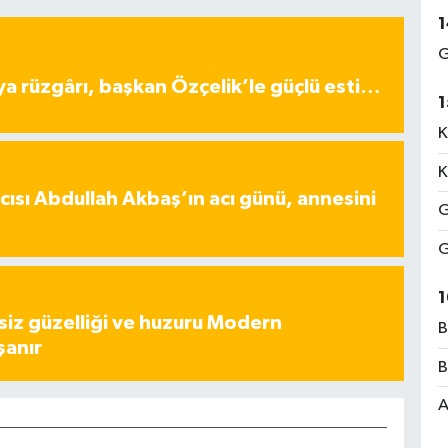
1
G
ya rüzgârı, başkan Özçelik’le güçlü esti…
1
K
K
ısı Abdullah Akbaş’ın acı günü, annesini
G
G
1
iz güzelliği ve huzuru Modern
B
şanır
B
A