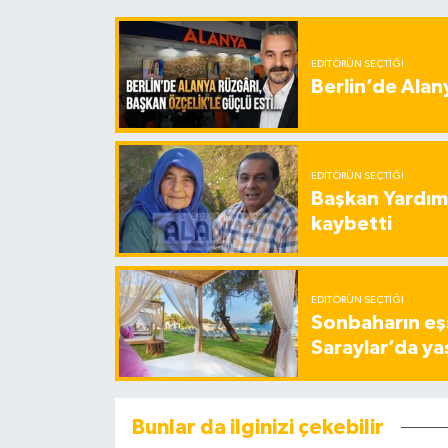
EDITÖRÜN SEÇTIĞI
Berlin’de Alan
EDITÖRÜN SEÇTIĞI
Başkan Yardımc
kaybetti
EDITÖRÜN SEÇTIĞI
Sonbaharın eşs
Saraylar’da ya
Bunlar da ilginizi çekebilir