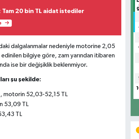
: Tam 20 bin TL aidat istediler
e
ındaki dalgalanmalar nedeniyle motorine 2,05
edinilen bilgiye göre, zam yarından itibaren
nda ise bir değişiklik beklenmiyor.
arı şu şekilde:
1
, motorin 52,03-52,15 TL
n 53,09 TL
53,43 TL