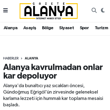
Alanya
İstanbul Nöbetçi Eczaneler
Alanya
Asayiş
Bölge
Siyaset
Spor
Turizm
Asayiş
İstanbul Hava Durumu
Bölge
İstanbul Trafik Yoğunluk Haritası
Siyaset
Süper Lig Puan Durumu ve Fikstür
HABERLER
ALANYA
Alanya kavrulmadan onlar
Spor
Tüm Manşetler
kar depoluyor
Turizm
Son Dakika Haberleri
Alanya'da bunaltıcı yaz sıcakları öncesi,
Gündoğmuş Eğrigöl'ün zirvesinde geleneksel
Ekonomi
Haber Arşivi
karlama lezzeti için hummalı kar toplama mesaisi
başladı.
Gazipaşa