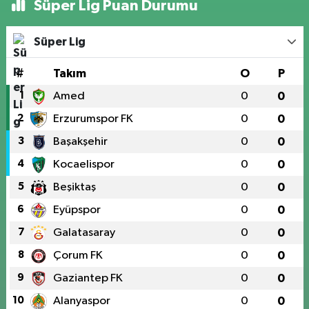
Süper Lig Puan Durumu
Süper Lig
#
Takım
O
P
1
Amed
0
0
2
Erzurumspor FK
0
0
3
Başakşehir
0
0
4
Kocaelispor
0
0
5
Beşiktaş
0
0
6
Eyüpspor
0
0
7
Galatasaray
0
0
8
Çorum FK
0
0
9
Gaziantep FK
0
0
10
Alanyaspor
0
0