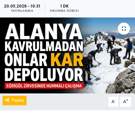
20.05.2026 - 10:31
1 DK
YAYINLANMA
OKUNMA SÜRESI
Paylaş
-
+
A
A