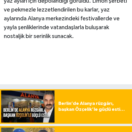
yaz ayları için depolandığı görüldü. Limon şerbeti
ve pekmezle lezzetlendirilen bu karlar, yaz
aylarında Alanya merkezindeki festivallerde ve
yayla şenliklerinde vatandaşlarla buluşarak
nostaljik bir serinlik sunacak.
Berlin’de Alanya rüzgârı,
başkan Özçelik’le güçlü esti…