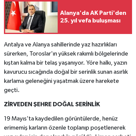
Alanya'da AK Parti'den
25. yıl vefa buluşması
Antalya ve Alanya sahillerinde yaz hazırlıkları
sürerken, Toroslar'ın yüksek rakımlı bölgelerinde
kıştan kalma bir telaş yaşanıyor. Yöre halkı, yazın
kavurucu sıcağında doğal bir serinlik sunan asırlık
karlama geleneğini yaşatmak üzere harekete
geçti.
ZİRVEDEN ŞEHRE DOĞAL SERİNLİK
19 Mayıs'ta kaydedilen görüntülerde, henüz
erimemiş karların özenle toplanıp poşetlenerek