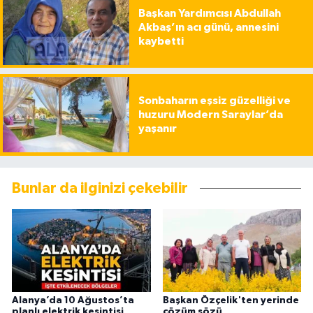
Başkan Yardımcısı Abdullah
Akbaş’ın acı günü, annesini
kaybetti
Sonbaharın eşsiz güzelliği ve
huzuru Modern Saraylar’da
yaşanır
Bunlar da ilginizi çekebilir
Alanya’da 10 Ağustos’ta
Başkan Özçelik'ten yerinde
planlı elektrik kesintisi
çözüm sözü