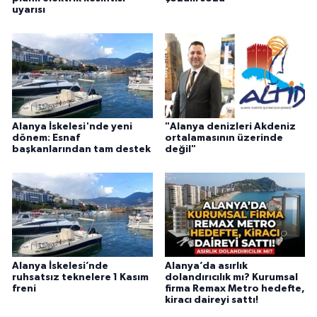
uyarısı
Alanya İskelesi'nde yeni
"Alanya denizleri Akdeniz
dönem: Esnaf
ortalamasının üzerinde
başkanlarından tam destek
değil"
Alanya İskelesi’nde
Alanya’da asırlık
ruhsatsız teknelere 1 Kasım
dolandırıcılık mı? Kurumsal
freni
firma Remax Metro hedefte,
kiracı daireyi sattı!