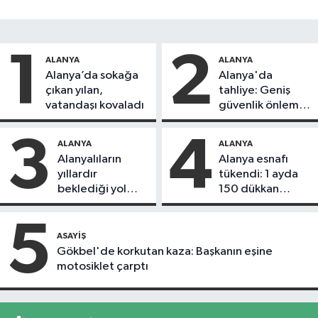
1
2
ALANYA
ALANYA
Alanya’da sokağa
Alanya'da
çıkan yılan,
tahliye: Geniş
vatandaşı kovaladı
güvenlik önlemi
alındı
3
4
ALANYA
ALANYA
Alanyalıların
Alanya esnafı
yıllardır
tükendi: 1 ayda
beklediği yol
150 dükkan
askıdan döndü
kapandı
5
ASAYIŞ
Gökbel'de korkutan kaza: Başkanın eşine
motosiklet çarptı