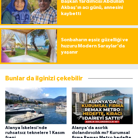
Başkan Yardımcısı Abdullah
Akbaş’ın acı günü, annesini
kaybetti
Sonbaharın eşsiz güzelliği ve
huzuru Modern Saraylar’da
yaşanır
Bunlar da ilginizi çekebilir
Alanya İskelesi’nde
Alanya’da asırlık
ruhsatsız teknelere 1 Kasım
dolandırıcılık mı? Kurumsal
freni
firma Remax Metro hedefte,