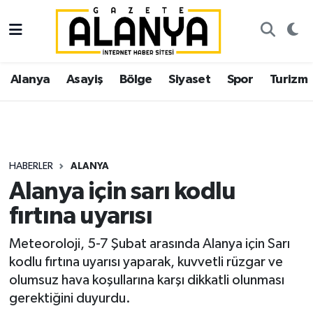
Alanya
İstanbul Nöbetçi Eczaneler
Alanya
Asayiş
Bölge
Siyaset
Spor
Turizm
Asayiş
İstanbul Hava Durumu
Bölge
İstanbul Trafik Yoğunluk Haritası
Siyaset
Süper Lig Puan Durumu ve Fikstür
HABERLER
ALANYA
Alanya için sarı kodlu
Spor
Tüm Manşetler
fırtına uyarısı
Turizm
Son Dakika Haberleri
Meteoroloji, 5-7 Şubat arasında Alanya için Sarı
kodlu fırtına uyarısı yaparak, kuvvetli rüzgar ve
Ekonomi
Haber Arşivi
olumsuz hava koşullarına karşı dikkatli olunması
gerektiğini duyurdu.
Gazipaşa