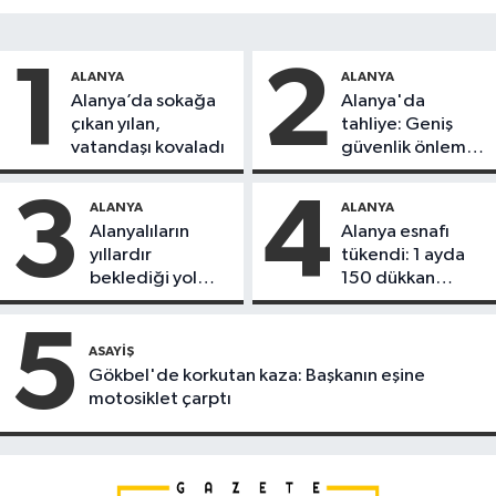
1
2
ALANYA
ALANYA
Alanya’da sokağa
Alanya'da
çıkan yılan,
tahliye: Geniş
vatandaşı kovaladı
güvenlik önlemi
alındı
3
4
ALANYA
ALANYA
Alanyalıların
Alanya esnafı
yıllardır
tükendi: 1 ayda
beklediği yol
150 dükkan
askıdan döndü
kapandı
5
ASAYIŞ
Gökbel'de korkutan kaza: Başkanın eşine
motosiklet çarptı