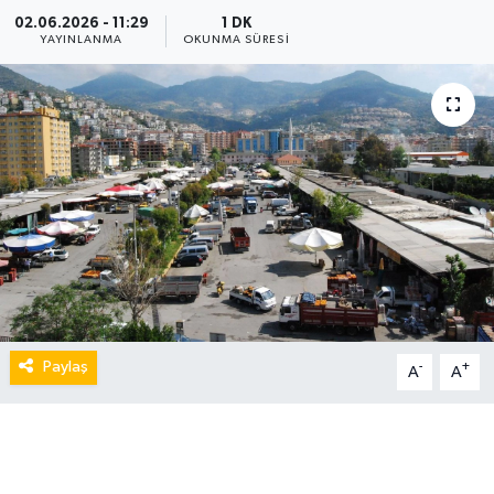
02.06.2026 - 11:29
1 DK
YAYINLANMA
OKUNMA SÜRESI
Paylaş
-
+
A
A