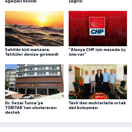
ağaçları kesildi
çağrısı
Sahilde kirli manzara:
"Alanya CHP için masada üç
Tatilciler denize giremedi
isim var"
Dr. Sezai Tunca'ya
Tavlı’dan muhtarlarla ortak
TÜBİTAK'tan uluslararası
akıl buluşması
destek