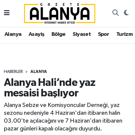
Alanya
İstanbul Nöbetçi Eczaneler
Alanya
Asayiş
Bölge
Siyaset
Spor
Turizm
Asayiş
İstanbul Hava Durumu
Bölge
İstanbul Trafik Yoğunluk Haritası
Siyaset
Süper Lig Puan Durumu ve Fikstür
HABERLER
ALANYA
Alanya Hali’nde yaz
Spor
Tüm Manşetler
mesaisi başlıyor
Turizm
Son Dakika Haberleri
Alanya Sebze ve Komisyoncular Derneği, yaz
sezonu nedeniyle 4 Haziran'dan itibaren halin
Ekonomi
Haber Arşivi
03.00'te açılacağını ve 7 Haziran'dan itibaren
pazar günleri kapalı olacağını duyurdu.
Gazipaşa