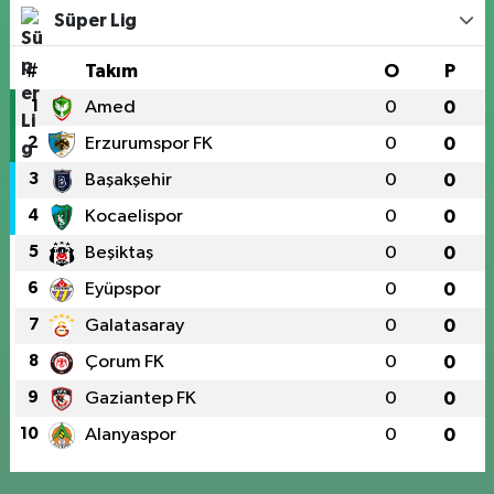
Süper Lig
#
Takım
O
P
1
Amed
0
0
2
Erzurumspor FK
0
0
3
Başakşehir
0
0
4
Kocaelispor
0
0
5
Beşiktaş
0
0
6
Eyüpspor
0
0
7
Galatasaray
0
0
8
Çorum FK
0
0
9
Gaziantep FK
0
0
10
Alanyaspor
0
0