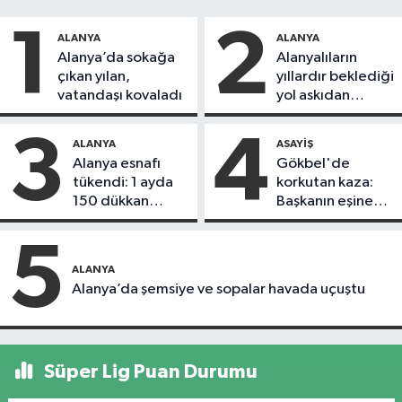
1
2
ALANYA
ALANYA
Alanya’da sokağa
Alanyalıların
çıkan yılan,
yıllardır beklediği
vatandaşı kovaladı
yol askıdan
döndü
3
4
ALANYA
ASAYIŞ
Alanya esnafı
Gökbel'de
tükendi: 1 ayda
korkutan kaza:
150 dükkan
Başkanın eşine
kapandı
motosiklet çarptı
5
ALANYA
Alanya’da şemsiye ve sopalar havada uçuştu
Süper Lig Puan Durumu