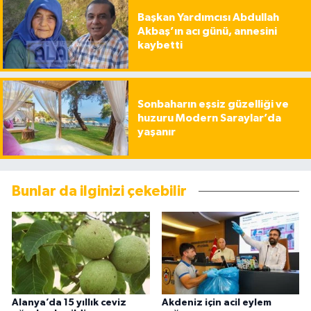
Başkan Yardımcısı Abdullah
Akbaş’ın acı günü, annesini
kaybetti
Sonbaharın eşsiz güzelliği ve
huzuru Modern Saraylar’da
yaşanır
Bunlar da ilginizi çekebilir
Alanya’da 15 yıllık ceviz
Akdeniz için acil eylem