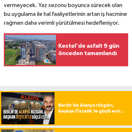
vermeyecek. Yaz sezonu boyunca sürecek olan
bu uygulama ile hal faaliyetlerinin artan iş hacmine
rağmen daha verimli yürütülmesi hedefleniyor.
Kestel'de asfalt 9 gün
önceden tamamlandı
Berlin’de Alanya rüzgârı,
başkan Özçelik’le güçlü esti…