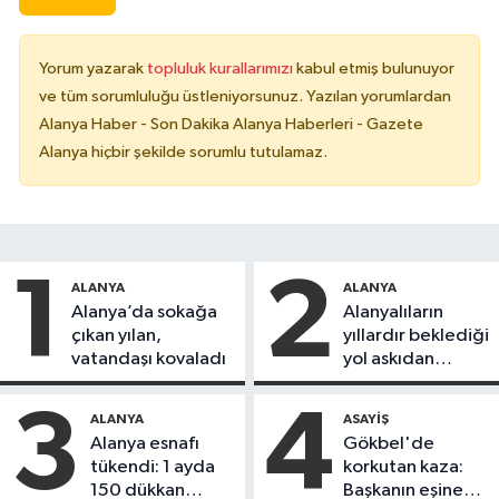
Yorum yazarak
topluluk kurallarımızı
kabul etmiş bulunuyor
ve tüm sorumluluğu üstleniyorsunuz. Yazılan yorumlardan
Alanya Haber - Son Dakika Alanya Haberleri - Gazete
Alanya hiçbir şekilde sorumlu tutulamaz.
1
2
ALANYA
ALANYA
Alanya’da sokağa
Alanyalıların
çıkan yılan,
yıllardır beklediği
vatandaşı kovaladı
yol askıdan
döndü
3
4
ALANYA
ASAYIŞ
Alanya esnafı
Gökbel'de
tükendi: 1 ayda
korkutan kaza:
150 dükkan
Başkanın eşine