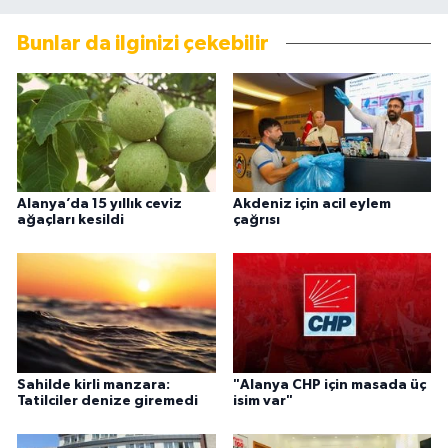
Bunlar da ilginizi çekebilir
Alanya’da 15 yıllık ceviz
Akdeniz için acil eylem
ağaçları kesildi
çağrısı
Sahilde kirli manzara:
"Alanya CHP için masada üç
Tatilciler denize giremedi
isim var"