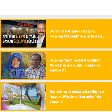
Berlin’de Alanya rüzgârı,
başkan Özçelik’le güçlü esti…
Başkan Yardımcısı Abdullah
Akbaş’ın acı günü, annesini
kaybetti
Sonbaharın eşsiz güzelliği ve
huzuru Modern Saraylar’da
yaşanır