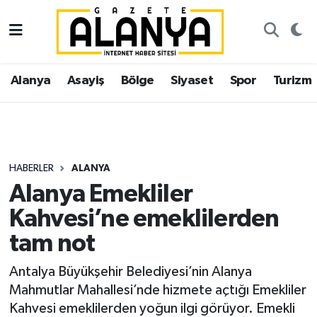
Alanya
İstanbul Nöbetçi Eczaneler
Alanya
Asayiş
Bölge
Siyaset
Spor
Turizm
Asayiş
İstanbul Hava Durumu
Bölge
İstanbul Trafik Yoğunluk Haritası
Siyaset
Süper Lig Puan Durumu ve Fikstür
HABERLER
ALANYA
Alanya Emekliler
Spor
Tüm Manşetler
Kahvesi’ne emeklilerden
Turizm
Son Dakika Haberleri
tam not
Ekonomi
Haber Arşivi
Antalya Büyükşehir Belediyesi’nin Alanya
Mahmutlar Mahallesi’nde hizmete açtığı Emekliler
Gazipaşa
Kahvesi emeklilerden yoğun ilgi görüyor. Emekli