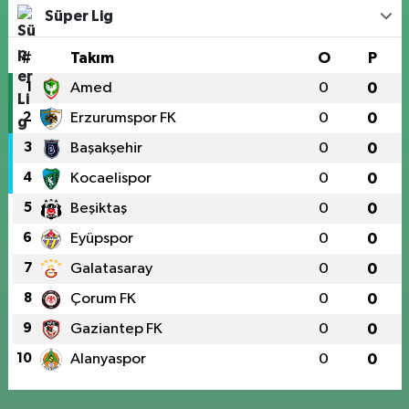
Süper Lig
#
Takım
O
P
1
Amed
0
0
2
Erzurumspor FK
0
0
3
Başakşehir
0
0
4
Kocaelispor
0
0
5
Beşiktaş
0
0
6
Eyüpspor
0
0
7
Galatasaray
0
0
8
Çorum FK
0
0
9
Gaziantep FK
0
0
10
Alanyaspor
0
0