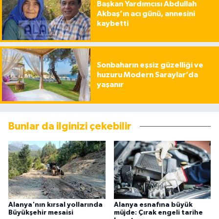
Başkan Yardımcısı Abdullah
Akbaş’ın acı günü, annesini
kaybetti
Sonbaharın eşsiz güzelliği ve
huzuru Modern Saraylar’da
yaşanır
Bunlar da ilginizi çekebilir
Alanya'nın kırsal yollarında
Alanya esnafına büyük
Büyükşehir mesaisi
müjde: Çırak engeli tarihe