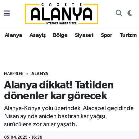
Alanya
İstanbul Nöbetçi Eczaneler
Alanya
Asayiş
Bölge
Siyaset
Spor
Turizm
Asayiş
İstanbul Hava Durumu
Bölge
İstanbul Trafik Yoğunluk Haritası
Siyaset
Süper Lig Puan Durumu ve Fikstür
HABERLER
ALANYA
Alanya dikkat! Tatilden
Spor
Tüm Manşetler
dönenler kar görecek
Turizm
Son Dakika Haberleri
Alanya-Konya yolu üzerindeki Alacabel geçidinde
Nisan ayında aniden bastıran kar yağışı,
Ekonomi
Haber Arşivi
sürücülere zor anlar yaşattı.
Gazipaşa
05.04.2025 - 16:39