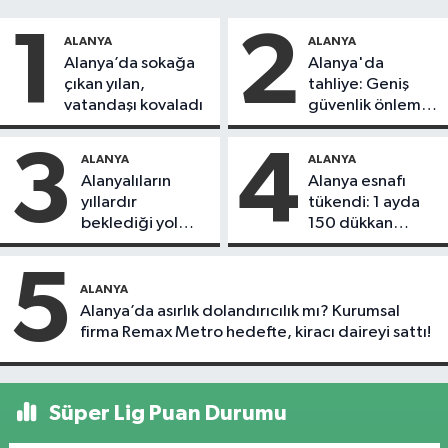
1
2
ALANYA
ALANYA
Alanya’da sokağa
Alanya'da
çıkan yılan,
tahliye: Geniş
vatandaşı kovaladı
güvenlik önlemi
alındı
3
4
ALANYA
ALANYA
Alanyalıların
Alanya esnafı
yıllardır
tükendi: 1 ayda
beklediği yol
150 dükkan
askıdan döndü
kapandı
5
ALANYA
Alanya’da asırlık dolandırıcılık mı? Kurumsal
firma Remax Metro hedefte, kiracı daireyi sattı!
Süper Lig Puan Durumu