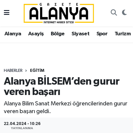
Alanya
İstanbul Nöbetçi Eczaneler
Alanya
Asayiş
Bölge
Siyaset
Spor
Turizm
Asayiş
İstanbul Hava Durumu
Bölge
İstanbul Trafik Yoğunluk Haritası
Siyaset
Süper Lig Puan Durumu ve Fikstür
HABERLER
EĞITIM
Alanya BİLSEM’den gurur
Spor
Tüm Manşetler
veren başarı
Turizm
Son Dakika Haberleri
Alanya Bilim Sanat Merkezi öğrencilerinden gurur
veren başarı geldi.
Ekonomi
Haber Arşivi
22.04.2024 - 10:26
Gazipaşa
YAYINLANMA