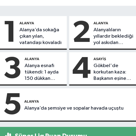
1
2
ALANYA
ALANYA
Alanya’da sokağa
Alanyalıların
çıkan yılan,
yıllardır beklediği
vatandaşı kovaladı
yol askıdan
döndü
3
4
ALANYA
ASAYIŞ
Alanya esnafı
Gökbel'de
tükendi: 1 ayda
korkutan kaza:
150 dükkan
Başkanın eşine
kapandı
motosiklet çarptı
5
ALANYA
Alanya’da şemsiye ve sopalar havada uçuştu