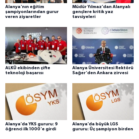
Alanya'nın eğitim
Müdür Yılmaz’dan Alanyalı
şampiyonlarından gurur
gençlere kritik yaz
veren ziyaretler
tavsiyeleri
ALKÜ ekibinden çifte
Alanya Üniversitesi Rektörü
teknoloji başarısı
Sağer'den Ankara zirvesi
Alanya’da YKS gururu: 9
Alanya’da büyük LGS
öğrenci ilk 1000'e girdi
gururu: Üç şampiyon birden