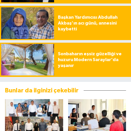
Başkan Yardımcısı Abdullah
Akbaş’ın acı günü, annesini
kaybetti
Sonbaharın eşsiz güzelliği ve
huzuru Modern Saraylar’da
yaşanır
Bunlar da ilginizi çekebilir