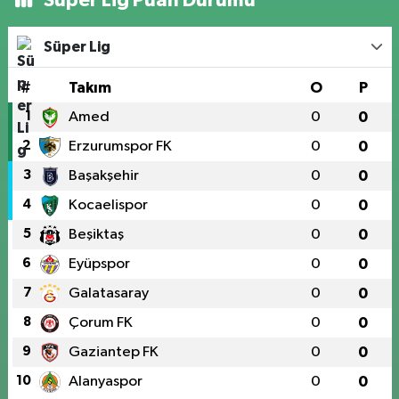
Süper Lig Puan Durumu
Süper Lig
#
Takım
O
P
1
Amed
0
0
2
Erzurumspor FK
0
0
3
Başakşehir
0
0
4
Kocaelispor
0
0
5
Beşiktaş
0
0
6
Eyüpspor
0
0
7
Galatasaray
0
0
8
Çorum FK
0
0
9
Gaziantep FK
0
0
10
Alanyaspor
0
0