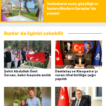
Sonbaharın eşsiz güzelliği ve
huzuru Modern Saraylar’da
yaşanır
Bunlar da ilginizi çekebilir
Şehit Abdullah Ümit
Damlataş ve Kleopatra'yı
Sercan, kabri başında anıldı
vuran ithal kirliliğe çağrı
yapıldı