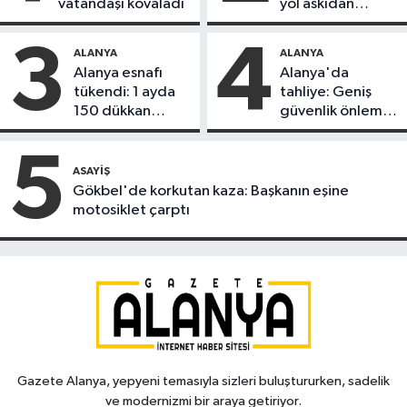
vatandaşı kovaladı
yol askıdan
döndü
3
4
ALANYA
ALANYA
Alanya esnafı
Alanya'da
tükendi: 1 ayda
tahliye: Geniş
150 dükkan
güvenlik önlemi
kapandı
alındı
5
ASAYIŞ
Gökbel'de korkutan kaza: Başkanın eşine
motosiklet çarptı
Gazete Alanya, yepyeni temasıyla sizleri buluştururken, sadelik
ve modernizmi bir araya getiriyor.