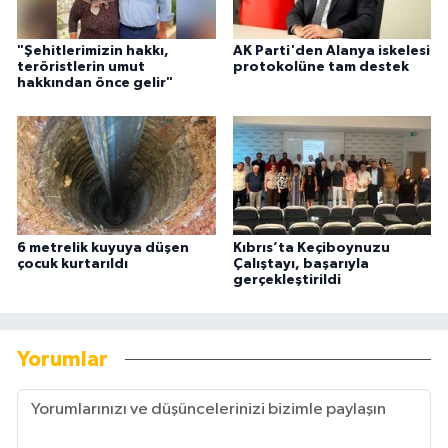
"Şehitlerimizin hakkı,
AK Parti'den Alanya iskelesi
teröristlerin umut
protokolüne tam destek
hakkından önce gelir"
6 metrelik kuyuya düşen
Kıbrıs’ta Keçiboynuzu
çocuk kurtarıldı
Çalıştayı, başarıyla
gerçekleştirildi
Yorumlar