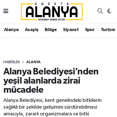
Alanya
İstanbul Nöbetçi Eczaneler
Alanya
Asayiş
Bölge
Siyaset
Spor
Turizm
Asayiş
İstanbul Hava Durumu
Bölge
İstanbul Trafik Yoğunluk Haritası
Siyaset
Süper Lig Puan Durumu ve Fikstür
HABERLER
ALANYA
Alanya Belediyesi’nden
Spor
Tüm Manşetler
yeşil alanlarda zirai
Turizm
Son Dakika Haberleri
mücadele
Ekonomi
Haber Arşivi
Alanya Belediyesi, kent genelindeki bitkilerin
sağlıklı bir şekilde gelişimini sürdürebilmesi
Gazipaşa
amacıyla, zararlı organizmalara ve bitki