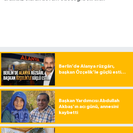
Berlin’de Alanya rüzgârı,
başkan Özçelik’le güçlü esti…
Başkan Yardımcısı Abdullah
Akbaş’ın acı günü, annesini
kaybetti