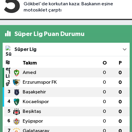
5
Gökbel'de korkutan kaza: Başkanın eşine
motosiklet çarptı
Süper Lig Puan Durumu
Süper Lig
#
Takım
O
P
1
Amed
0
0
2
Erzurumspor FK
0
0
3
Başakşehir
0
0
4
Kocaelispor
0
0
5
Beşiktaş
0
0
6
Eyüpspor
0
0
7
Galatasaray
0
0