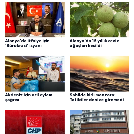
Alanya’da itfaiye için
Alanya’da 15 yıllık ceviz
‘Bürokrasi’ isyanı
ağaçları kesildi
Akdeniz için acil eylem
Sahilde kirli manzara:
çağrısı
Tatilciler denize giremedi