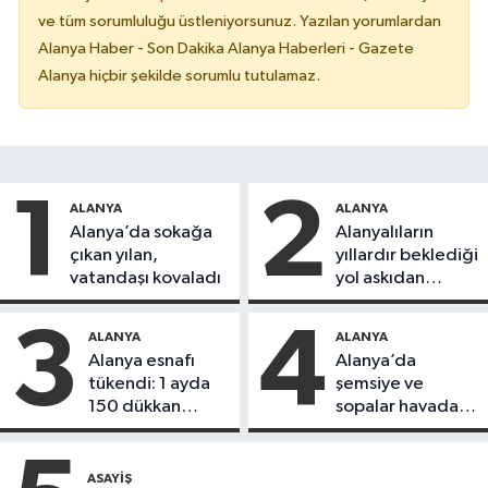
ve tüm sorumluluğu üstleniyorsunuz. Yazılan yorumlardan
Alanya Haber - Son Dakika Alanya Haberleri - Gazete
Alanya hiçbir şekilde sorumlu tutulamaz.
1
2
ALANYA
ALANYA
Alanya’da sokağa
Alanyalıların
çıkan yılan,
yıllardır beklediği
vatandaşı kovaladı
yol askıdan
döndü
3
4
ALANYA
ALANYA
Alanya esnafı
Alanya’da
tükendi: 1 ayda
şemsiye ve
150 dükkan
sopalar havada
kapandı
uçuştu
ASAYIŞ