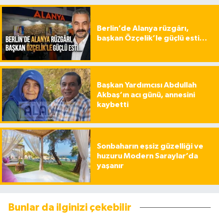
Berlin’de Alanya rüzgârı,
başkan Özçelik’le güçlü esti…
Başkan Yardımcısı Abdullah
Akbaş’ın acı günü, annesini
kaybetti
Sonbaharın eşsiz güzelliği ve
huzuru Modern Saraylar’da
yaşanır
Bunlar da ilginizi çekebilir