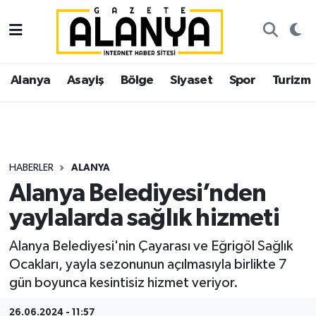
Alanya
İstanbul Nöbetçi Eczaneler
Alanya
Asayiş
Bölge
Siyaset
Spor
Turizm
Asayiş
İstanbul Hava Durumu
Bölge
İstanbul Trafik Yoğunluk Haritası
Siyaset
Süper Lig Puan Durumu ve Fikstür
HABERLER
ALANYA
Alanya Belediyesi’nden
Spor
Tüm Manşetler
yaylalarda sağlık hizmeti
Turizm
Son Dakika Haberleri
Alanya Belediyesi'nin Çayarası ve Eğrigöl Sağlık
Ocakları, yayla sezonunun açılmasıyla birlikte 7
Ekonomi
Haber Arşivi
gün boyunca kesintisiz hizmet veriyor.
Gazipaşa
26.06.2024 - 11:57