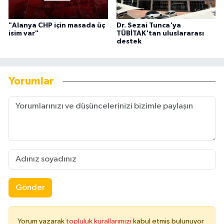
"Alanya CHP için masada üç
Dr. Sezai Tunca'ya
isim var"
TÜBİTAK'tan uluslararası
destek
Yorumlar
Gönder
Yorum yazarak
topluluk kurallarımızı
kabul etmiş bulunuyor