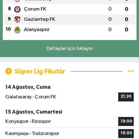
8
Çorum FK
0
0
9
Gaziantep FK
0
0
10
Alanyaspor
0
0
Detaylar için tıklayın
Süper Lig Fikstür
14 Ağustos, Cuma
Galatasaray - Çorum FK
21:30
15 Ağustos, Cumartesi
Konyaspor - Rizespor
19:00
Kasımpaşa - Trabzonspor
19:00