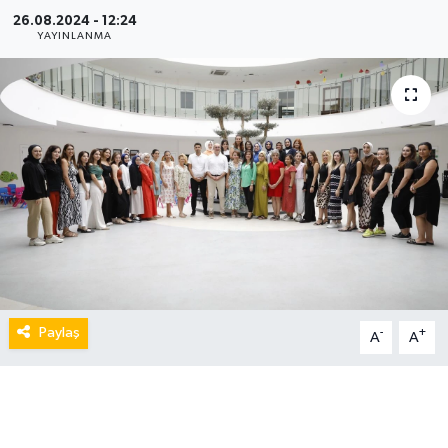
26.08.2024 - 12:24
YAYINLANMA
Paylaş
-
+
A
A