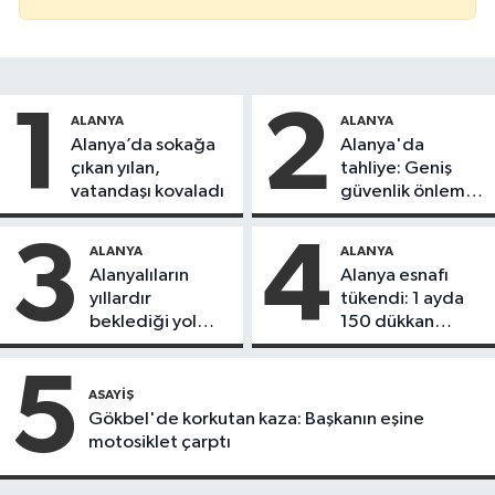
1
2
ALANYA
ALANYA
Alanya’da sokağa
Alanya'da
çıkan yılan,
tahliye: Geniş
vatandaşı kovaladı
güvenlik önlemi
alındı
3
4
ALANYA
ALANYA
Alanyalıların
Alanya esnafı
yıllardır
tükendi: 1 ayda
beklediği yol
150 dükkan
askıdan döndü
kapandı
5
ASAYIŞ
Gökbel'de korkutan kaza: Başkanın eşine
motosiklet çarptı