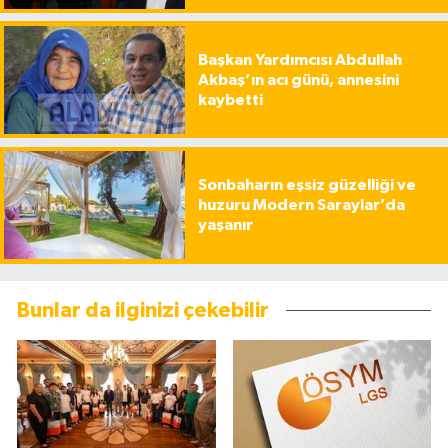
Başkan Yardımcısı Abdullah
Akbaş’ın acı günü, annesini
kaybetti
Sonbaharın eşsiz güzelliği ve
huzuru Modern Saraylar’da
yaşanır
Bunlar da ilginizi çekebilir