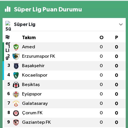
Süper Lig Puan Durumu
Süper Lig
#
Takım
O
P
1
Amed
0
0
2
Erzurumspor FK
0
0
3
Başakşehir
0
0
4
Kocaelispor
0
0
5
Beşiktaş
0
0
6
Eyüpspor
0
0
7
Galatasaray
0
0
8
Çorum FK
0
0
9
Gaziantep FK
0
0