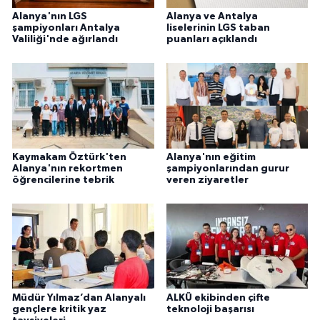
Alanya'nın LGS
Alanya ve Antalya
şampiyonları Antalya
liselerinin LGS taban
Valiliği'nde ağırlandı
puanları açıklandı
Kaymakam Öztürk'ten
Alanya'nın eğitim
Alanya'nın rekortmen
şampiyonlarından gurur
öğrencilerine tebrik
veren ziyaretler
Müdür Yılmaz’dan Alanyalı
ALKÜ ekibinden çifte
gençlere kritik yaz
teknoloji başarısı