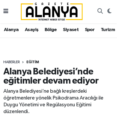
Alanya
İstanbul Nöbetçi Eczaneler
Alanya
Asayiş
Bölge
Siyaset
Spor
Turizm
Asayiş
İstanbul Hava Durumu
Bölge
İstanbul Trafik Yoğunluk Haritası
Siyaset
Süper Lig Puan Durumu ve Fikstür
HABERLER
EĞITIM
Alanya Belediyesi’nde
Spor
Tüm Manşetler
eğitimler devam ediyor
Turizm
Son Dakika Haberleri
Alanya Belediyesi’ne bağlı kreşlerdeki
öğretmenlere yönelik Psikodrama Aracılığı ile
Ekonomi
Haber Arşivi
Duygu Yönetimi ve Regülasyonu Eğitimi
düzenlendi.
Gazipaşa