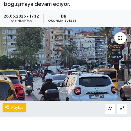
boğuşmaya devam ediyor.
26.05.2026 - 17:12
1 DK
YAYINLANMA
OKUNMA SÜRESI
Paylaş
-
+
A
A