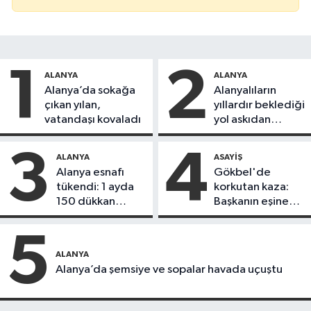
1
2
ALANYA
ALANYA
Alanya’da sokağa
Alanyalıların
çıkan yılan,
yıllardır beklediği
vatandaşı kovaladı
yol askıdan
döndü
3
4
ALANYA
ASAYIŞ
Alanya esnafı
Gökbel'de
tükendi: 1 ayda
korkutan kaza:
150 dükkan
Başkanın eşine
kapandı
motosiklet çarptı
5
ALANYA
Alanya’da şemsiye ve sopalar havada uçuştu