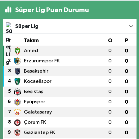
Süper Lig Puan Durumu
Süper Lig
#
Takım
O
P
1
Amed
0
0
2
Erzurumspor FK
0
0
3
Başakşehir
0
0
4
Kocaelispor
0
0
5
Beşiktaş
0
0
6
Eyüpspor
0
0
7
Galatasaray
0
0
8
Çorum FK
0
0
9
Gaziantep FK
0
0