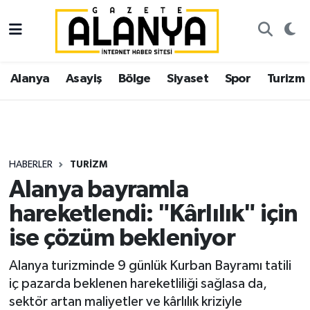
Alanya
İstanbul Nöbetçi Eczaneler
Alanya
Asayiş
Bölge
Siyaset
Spor
Turizm
Asayiş
İstanbul Hava Durumu
Bölge
İstanbul Trafik Yoğunluk Haritası
Siyaset
Süper Lig Puan Durumu ve Fikstür
HABERLER
TURIZM
Alanya bayramla
Spor
Tüm Manşetler
hareketlendi: "Kârlılık" için
Turizm
Son Dakika Haberleri
ise çözüm bekleniyor
Ekonomi
Haber Arşivi
Alanya turizminde 9 günlük Kurban Bayramı tatili
iç pazarda beklenen hareketliliği sağlasa da,
Gazipaşa
sektör artan maliyetler ve kârlılık kriziyle