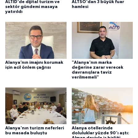
ALTİD'de dijital turizm ve
ALTSO'dan 3 büyük fuar
sektör gündemi masaya
hamlesi
yatırıldı
Alanya’nın imajını korumak
"Alanya'nın marka
için acil önlem çağrısı
değerine zarar verecek
davranışlara taviz
verilmemeli"
Alanya'nın turizm neferleri
Alanya otellerinde
bu masada buluştu
doluluklar yüzde 90'ı aştı:
Alman deviyle iş birliği