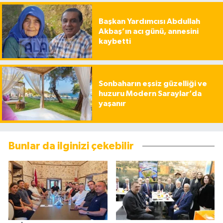
Başkan Yardımcısı Abdullah
Akbaş’ın acı günü, annesini
kaybetti
Sonbaharın eşsiz güzelliği ve
huzuru Modern Saraylar’da
yaşanır
Bunlar da ilginizi çekebilir