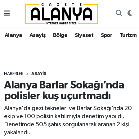
Alanya
İstanbul Nöbetçi Eczaneler
Alanya
Asayiş
Bölge
Siyaset
Spor
Turizm
Asayiş
İstanbul Hava Durumu
Bölge
İstanbul Trafik Yoğunluk Haritası
Siyaset
Süper Lig Puan Durumu ve Fikstür
HABERLER
ASAYIŞ
Alanya Barlar Sokağı’nda
Spor
Tüm Manşetler
polisler kuş uçurtmadı
Turizm
Son Dakika Haberleri
Alanya'da gezi tekneleri ve Barlar Sokağı'nda 20
ekip ve 100 polisin katılımıyla denetim yapıldı.
Ekonomi
Haber Arşivi
Denetimde 505 şahıs sorgulanarak aranan 2 kişi
yakalandı.
Gazipaşa