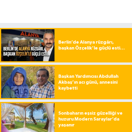
Berlin’de Alanya rüzgârı,
başkan Özçelik’le güçlü esti…
Başkan Yardımcısı Abdullah
Akbaş’ın acı günü, annesini
kaybetti
Sonbaharın eşsiz güzelliği ve
huzuru Modern Saraylar’da
yaşanır