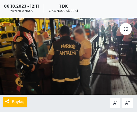
06.10.2023 - 12:11
1 DK
YAYINLANMA
OKUNMA SÜRESI
Paylaş
-
+
A
A