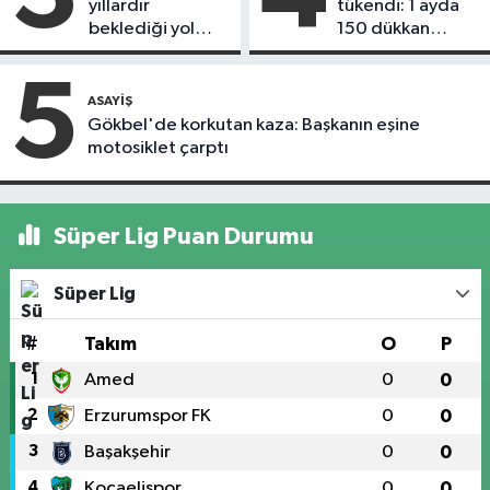
yıllardır
tükendi: 1 ayda
beklediği yol
150 dükkan
askıdan döndü
kapandı
5
ASAYIŞ
Gökbel'de korkutan kaza: Başkanın eşine
motosiklet çarptı
Süper Lig Puan Durumu
Süper Lig
#
Takım
O
P
1
Amed
0
0
2
Erzurumspor FK
0
0
3
Başakşehir
0
0
4
Kocaelispor
0
0