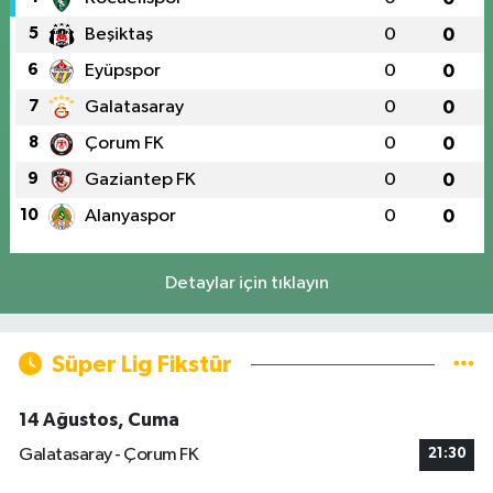
5
Beşiktaş
0
0
6
Eyüpspor
0
0
7
Galatasaray
0
0
8
Çorum FK
0
0
9
Gaziantep FK
0
0
10
Alanyaspor
0
0
Detaylar için tıklayın
Süper Lig Fikstür
14 Ağustos, Cuma
Galatasaray - Çorum FK
21:30