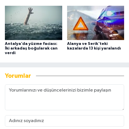
Antalya’da yüzme faciası:
Alanya ve Serik'teki
İki arkadaş boğularak can
kazalarda 13 kişi yaralandı
verdi
Yorumlar