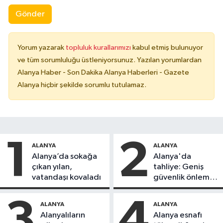
Gönder
Yorum yazarak
topluluk kurallarımızı
kabul etmiş bulunuyor
ve tüm sorumluluğu üstleniyorsunuz. Yazılan yorumlardan
Alanya Haber - Son Dakika Alanya Haberleri - Gazete
Alanya hiçbir şekilde sorumlu tutulamaz.
1
2
ALANYA
ALANYA
Alanya’da sokağa
Alanya'da
çıkan yılan,
tahliye: Geniş
vatandaşı kovaladı
güvenlik önlemi
alındı
3
4
ALANYA
ALANYA
Alanyalıların
Alanya esnafı