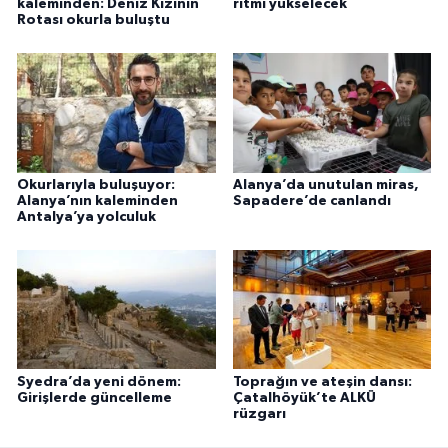
kaleminden: Deniz Kızının
ritmi yükselecek
Rotası okurla buluştu
Okurlarıyla buluşuyor:
Alanya’da unutulan miras,
Alanya’nın kaleminden
Sapadere’de canlandı
Antalya’ya yolculuk
Syedra’da yeni dönem:
Toprağın ve ateşin dansı:
Girişlerde güncelleme
Çatalhöyük’te ALKÜ
rüzgarı