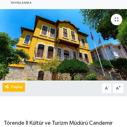
YAYINLANMA
Paylaş
-
+
A
A
Törende İl Kültür ve Turizm Müdürü Candemir