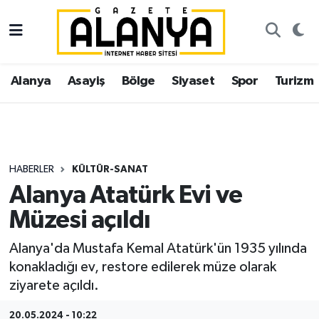
Alanya
İstanbul Nöbetçi Eczaneler
Alanya
Asayiş
Bölge
Siyaset
Spor
Turizm
Asayiş
İstanbul Hava Durumu
Bölge
İstanbul Trafik Yoğunluk Haritası
Siyaset
Süper Lig Puan Durumu ve Fikstür
HABERLER
KÜLTÜR-SANAT
Alanya Atatürk Evi ve
Spor
Tüm Manşetler
Müzesi açıldı
Turizm
Son Dakika Haberleri
Alanya'da Mustafa Kemal Atatürk'ün 1935 yılında
konakladığı ev, restore edilerek müze olarak
Ekonomi
Haber Arşivi
ziyarete açıldı.
Gazipaşa
20.05.2024 - 10:22