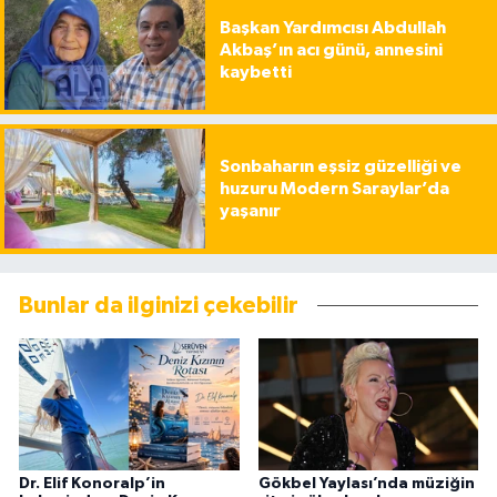
Başkan Yardımcısı Abdullah
Akbaş’ın acı günü, annesini
kaybetti
Sonbaharın eşsiz güzelliği ve
huzuru Modern Saraylar’da
yaşanır
Bunlar da ilginizi çekebilir
Dr. Elif Konoralp’in
Gökbel Yaylası’nda müziğin