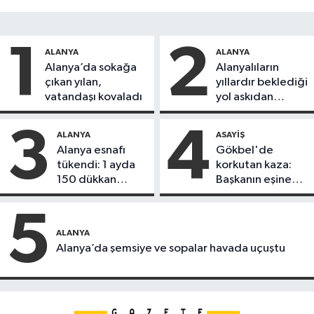
1
2
ALANYA
ALANYA
Alanya’da sokağa
Alanyalıların
çıkan yılan,
yıllardır beklediği
vatandaşı kovaladı
yol askıdan
döndü
3
4
ALANYA
ASAYIŞ
Alanya esnafı
Gökbel'de
tükendi: 1 ayda
korkutan kaza:
150 dükkan
Başkanın eşine
kapandı
motosiklet çarptı
5
ALANYA
Alanya’da şemsiye ve sopalar havada uçuştu