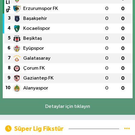
2
Erzurumspor FK
0
0
3
Başakşehir
0
0
4
Kocaelispor
0
0
5
Beşiktaş
0
0
6
Eyüpspor
0
0
7
Galatasaray
0
0
8
Çorum FK
0
0
9
Gaziantep FK
0
0
10
Alanyaspor
0
0
Detaylar için tıklayın
Süper Lig Fikstür