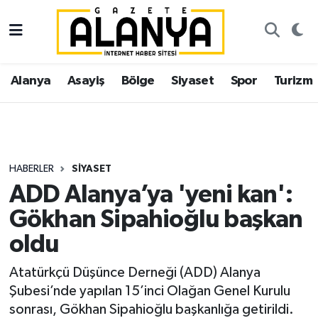
Alanya
İstanbul Nöbetçi Eczaneler
Alanya
Asayiş
Bölge
Siyaset
Spor
Turizm
Asayiş
İstanbul Hava Durumu
Bölge
İstanbul Trafik Yoğunluk Haritası
Siyaset
Süper Lig Puan Durumu ve Fikstür
HABERLER
SIYASET
ADD Alanya’ya 'yeni kan':
Spor
Tüm Manşetler
Gökhan Sipahioğlu başkan
Turizm
Son Dakika Haberleri
oldu
Ekonomi
Haber Arşivi
Atatürkçü Düşünce Derneği (ADD) Alanya
Şubesi’nde yapılan 15’inci Olağan Genel Kurulu
Gazipaşa
sonrası, Gökhan Sipahioğlu başkanlığa getirildi.