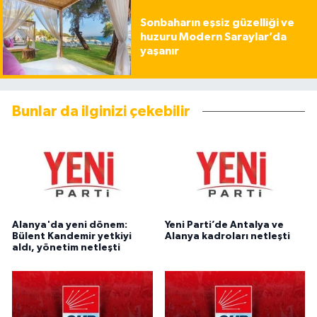
Sonbaharın eşsiz güzelliği ve
huzuru Modern Saraylar’da
yaşanır
Bunlar da ilginizi çekebilir
Alanya'da yeni dönem:
Yeni Parti’de Antalya ve
Bülent Kandemir yetkiyi
Alanya kadroları netleşti
aldı, yönetim netleşti