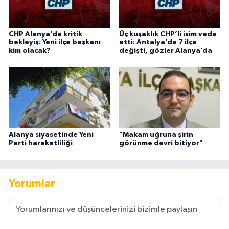
CHP Alanya’da kritik
Üç kuşaklık CHP’li isim veda
bekleyiş: Yeni ilçe başkanı
etti: Antalya’da 7 ilçe
kim olacak?
değişti, gözler Alanya’da
Alanya siyasetinde Yeni
"Makam uğruna şirin
Parti hareketliliği
görünme devri bitiyor"
Yorumlar