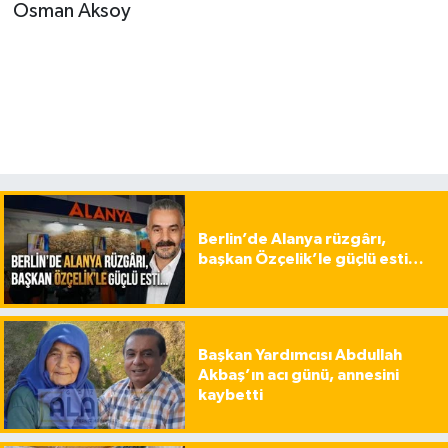
Osman Aksoy
Berlin’de Alanya rüzgârı,
başkan Özçelik’le güçlü esti…
Başkan Yardımcısı Abdullah
Akbaş’ın acı günü, annesini
kaybetti