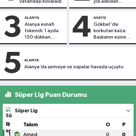
vatandaşı kovaladı
yol askıdan
döndü
3
4
ALANYA
ASAYIŞ
Alanya esnafı
Gökbel'de
tükendi: 1 ayda
korkutan kaza:
150 dükkan
Başkanın eşine
kapandı
motosiklet çarptı
5
ALANYA
Alanya’da şemsiye ve sopalar havada uçuştu
Süper Lig Puan Durumu
Süper Lig
#
Takım
O
P
1
Amed
0
0