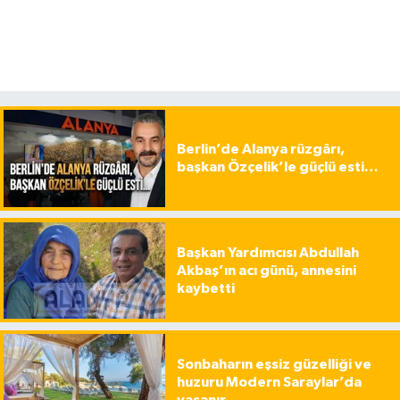
Berlin’de Alanya rüzgârı,
başkan Özçelik’le güçlü esti…
Başkan Yardımcısı Abdullah
Akbaş’ın acı günü, annesini
kaybetti
Sonbaharın eşsiz güzelliği ve
huzuru Modern Saraylar’da