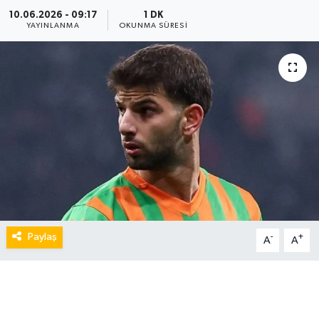
10.06.2026 - 09:17
1 DK
YAYINLANMA
OKUNMA SÜRESI
Paylaş
-
+
A
A