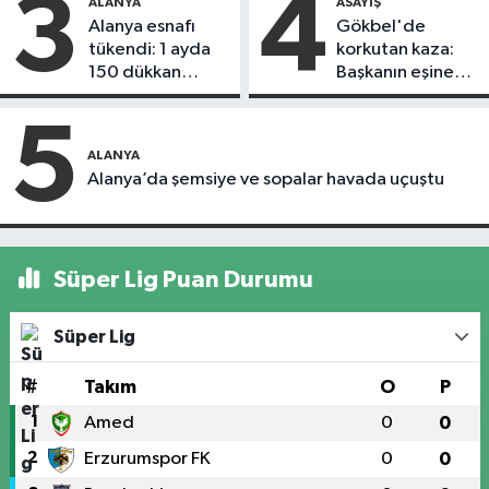
3
4
ALANYA
ASAYIŞ
Alanya esnafı
Gökbel'de
tükendi: 1 ayda
korkutan kaza:
150 dükkan
Başkanın eşine
kapandı
motosiklet çarptı
5
ALANYA
Alanya’da şemsiye ve sopalar havada uçuştu
Süper Lig Puan Durumu
Süper Lig
#
Takım
O
P
1
Amed
0
0
2
Erzurumspor FK
0
0