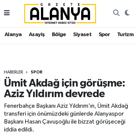
Alanya
İstanbul Nöbetçi Eczaneler
Alanya
Asayiş
Bölge
Siyaset
Spor
Turizm
Asayiş
İstanbul Hava Durumu
Bölge
İstanbul Trafik Yoğunluk Haritası
Siyaset
Süper Lig Puan Durumu ve Fikstür
HABERLER
SPOR
Ümit Akdağ için görüşme:
Spor
Tüm Manşetler
Aziz Yıldırım devrede
Turizm
Son Dakika Haberleri
Fenerbahçe Başkanı Aziz Yıldırım'ın, Ümit Akdağ
transferi için önümüzdeki günlerde Alanyaspor
Ekonomi
Haber Arşivi
Başkanı Hasan Çavuşoğlu ile bizzat görüşeceği
iddia edildi.
Gazipaşa