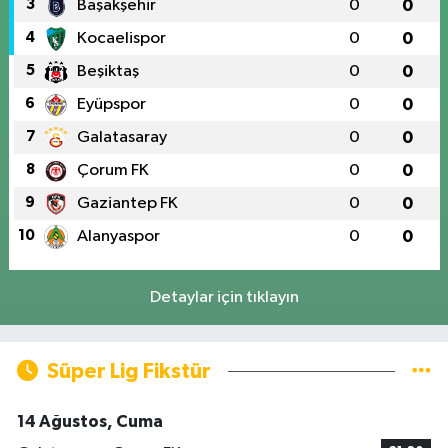
3
Başakşehir
0
0
4
Kocaelispor
0
0
5
Beşiktaş
0
0
6
Eyüpspor
0
0
7
Galatasaray
0
0
8
Çorum FK
0
0
9
Gaziantep FK
0
0
10
Alanyaspor
0
0
Detaylar için tıklayın
Süper Lig Fikstür
14 Ağustos, Cuma