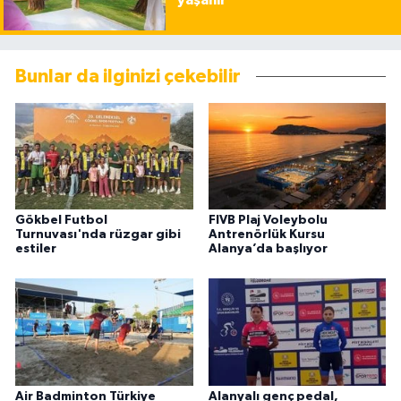
yaşanır
Bunlar da ilginizi çekebilir
Gökbel Futbol
FIVB Plaj Voleybolu
Turnuvası'nda rüzgar gibi
Antrenörlük Kursu
estiler
Alanya’da başlıyor
Air Badminton Türkiye
Alanyalı genç pedal,