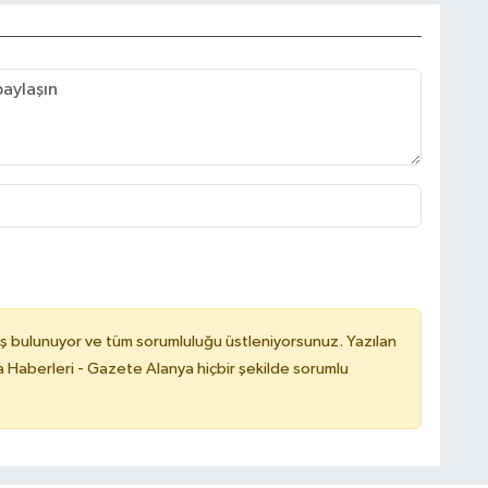
ş bulunuyor ve tüm sorumluluğu üstleniyorsunuz. Yazılan
 Haberleri - Gazete Alanya hiçbir şekilde sorumlu