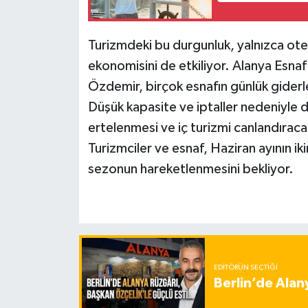
Turizmdeki bu durgunluk, yalnızca otell
ekonomisini de etkiliyor. Alanya Esnaf
Özdemir, birçok esnafın günlük giderle
Düşük kapasite ve iptaller nedeniyle d
ertelenmesi ve iç turizmi canlandıracak 
Turizmciler ve esnaf, Haziran ayının iki
sezonun hareketlenmesini bekliyor.
EDITÖRÜN SEÇTIĞI
Berlin’de Alan