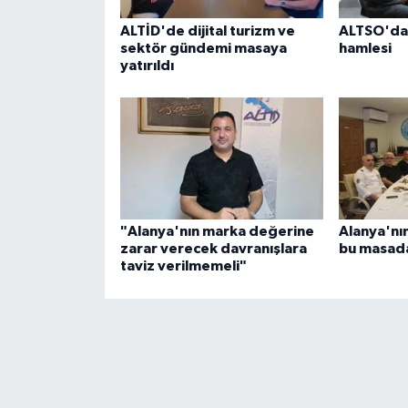
ALTİD'de dijital turizm ve
ALTSO'dan
sektör gündemi masaya
hamlesi
yatırıldı
"Alanya'nın marka değerine
Alanya'nın
zarar verecek davranışlara
bu masada
taviz verilmemeli"