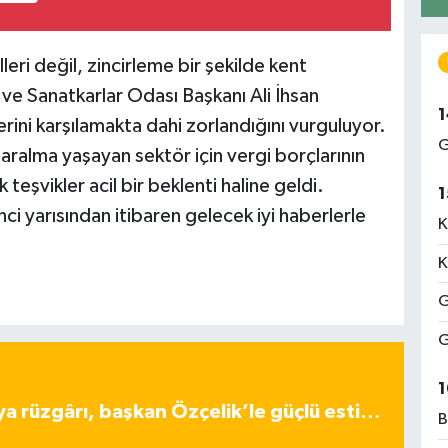
eri değil, zincirleme bir şekilde kent
 ve Sanatkarlar Odası Başkanı Ali İhsan
1
rini karşılamakta dahi zorlandığını vurguluyor.
G
aralma yaşayan sektör için vergi borçlarının
teşvikler acil bir beklenti haline geldi.
1
nci yarısından itibaren gelecek iyi haberlerle
K
K
G
G
1
ya rüzgârı, başkan Özçelik’le güçlü esti…
B