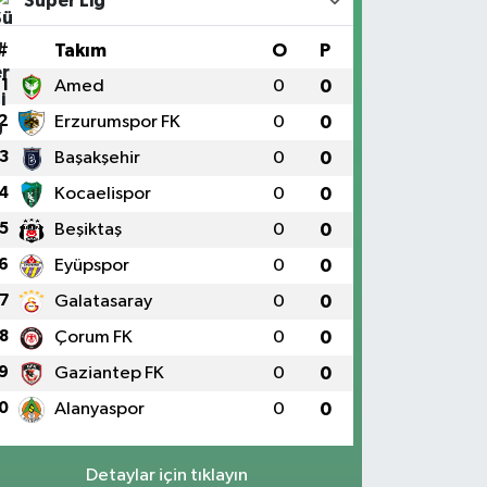
Süper Lig
#
Takım
O
P
1
Amed
0
0
2
Erzurumspor FK
0
0
3
Başakşehir
0
0
4
Kocaelispor
0
0
5
Beşiktaş
0
0
6
Eyüpspor
0
0
7
Galatasaray
0
0
8
Çorum FK
0
0
9
Gaziantep FK
0
0
0
Alanyaspor
0
0
Detaylar için tıklayın