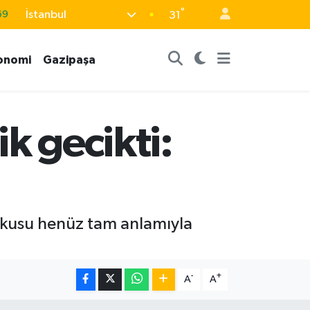
69
°
İstanbul
31
06
02
onomi
Gazipaşa
.2
32
48
k gecikti:
şkusu henüz tam anlamıyla
-
+
A
A