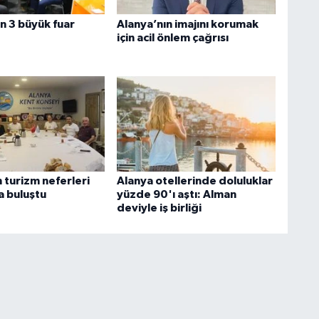
 3 büyük fuar
Alanya’nın imajını korumak
için acil önlem çağrısı
 turizm neferleri
Alanya otellerinde doluluklar
 buluştu
yüzde 90'ı aştı: Alman
deviyle iş birliği