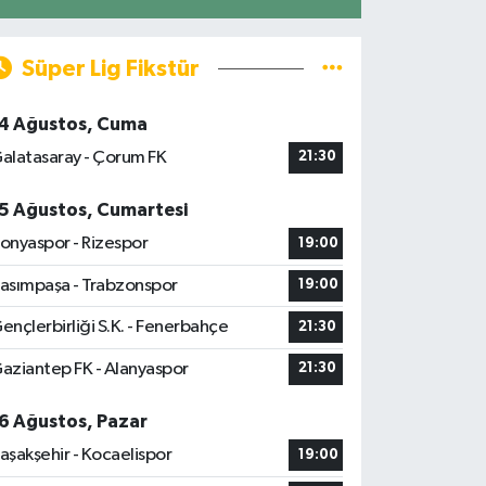
Süper Lig Fikstür
4 Ağustos, Cuma
alatasaray - Çorum FK
21:30
5 Ağustos, Cumartesi
onyaspor - Rizespor
19:00
asımpaşa - Trabzonspor
19:00
ençlerbirliği S.K. - Fenerbahçe
21:30
aziantep FK - Alanyaspor
21:30
6 Ağustos, Pazar
aşakşehir - Kocaelispor
19:00