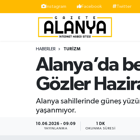
İnstagram
Facebook
Twitter
Alanya
İstanbul Nöbetçi Eczaneler
Asayiş
İstanbul Hava Durumu
HABERLER
TURIZM
Bölge
İstanbul Trafik Yoğunluk Haritası
Alanya’da be
Siyaset
Süper Lig Puan Durumu ve Fikstür
Gözler Hazi
Spor
Tüm Manşetler
Alanya sahillerinde güneş yüz
Turizm
Son Dakika Haberleri
yaşanmıyor.
Ekonomi
Haber Arşivi
10.06.2026 - 09:09
1 DK
YAYINLANMA
OKUNMA SÜRESI
Gazipaşa