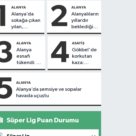
1
2
ALANYA
ALANYA
Alanya’da
Alanyalıların
sokağa çıkan
yıllardır
yılan,
beklediği
vatandaşı
yol askıdan
kovaladı
döndü
3
4
ALANYA
ASAYIŞ
Alanya
Gökbel'de
esnafı
korkutan
tükendi: 1
kaza:
ayda 150
Başkanın
dükkan
eşine
5
kapandı
motosiklet
ALANYA
çarptı
Alanya’da şemsiye ve sopalar
havada uçuştu
Süper Lig Puan Durumu