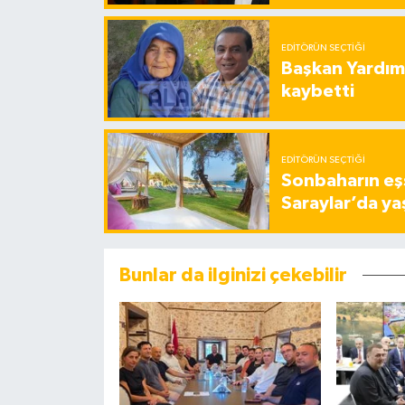
EDITÖRÜN SEÇTIĞI
Başkan Yardımc
kaybetti
EDITÖRÜN SEÇTIĞI
Sonbaharın eşs
Saraylar’da ya
Bunlar da ilginizi çekebilir