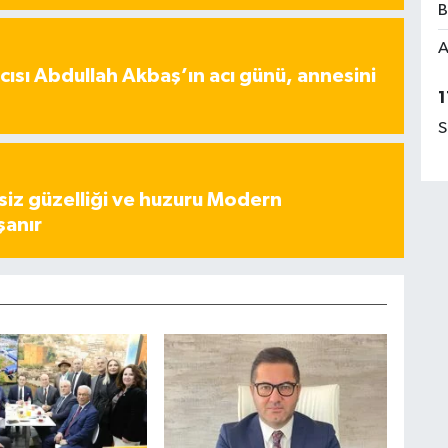
B
A
ısı Abdullah Akbaş’ın acı günü, annesini
1
S
iz güzelliği ve huzuru Modern
şanır