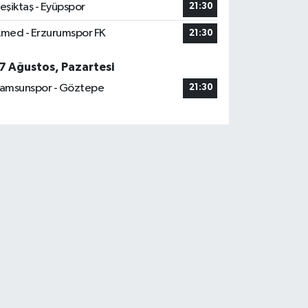
eşiktaş - Eyüpspor
21:30
med - Erzurumspor FK
21:30
7 Ağustos, Pazartesi
amsunspor - Göztepe
21:30