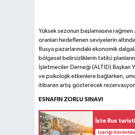
Yüksek sezonun başlamasına rağmen A
oranları hedeflenen seviyelerin altında
Rusya pazarlarındaki ekonomik dalgala
bölgesel belirsizliklerin tatilci planlar
İşletmeciler Derneği (ALTİD) Başkan 
ve psikolojik etkenlere bağlarken, umu
itibaren artış gösterecek rezervasyonl
ESNAFIN ZORLU SINAVI
İşte Rus turis
İçeriği Görüntül