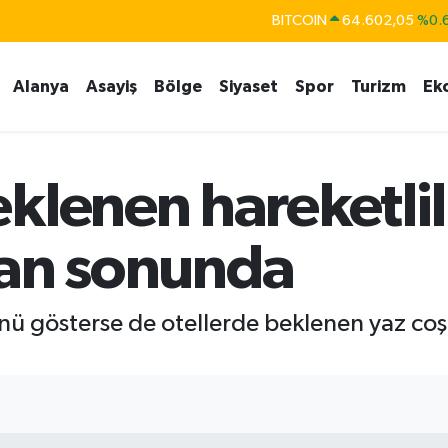
BITCOIN
64.602,05
%0.
DOLAR
47,6006
%0.
EURO
55,0250
%0.
Alanya
Asayiş
Bölge
Siyaset
Spor
Turizm
Ek
STERLİN
64,2398
%0
GRAM ALTIN
6513.94
%0.
BİST100
13.768
%
klenen hareketlili
ran sonunda
ünü gösterse de otellerde beklenen yaz co