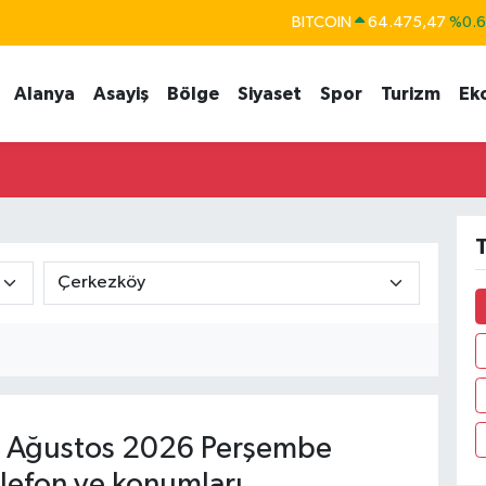
BITCOIN
64.475,47
%0.
DOLAR
47,5971
%0.
Alanya
Asayiş
Bölge
Siyaset
Spor
Turizm
Ek
EURO
55,1336
%0.
STERLİN
64,2534
%0.
GRAM ALTIN
6527.85
%0.5
BİST100
13.703
%
T
 Ağustos 2026 Perşembe
lefon ve konumları