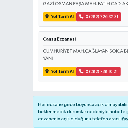
GAZİ OSMAN PAŞA MAH. FATİH CAD. AK
Yol Tarifi Al
0 (282) 726 32 31
Cansu Eczanesi
CUMHURİYET MAH.ÇAĞLAYAN SOK.A BL
YANI
Yol Tarifi Al
0 (282) 738 10 21
Her eczane gece boyunca açık olmayabilir, 
beklenmedik durumlar nedeniyle nöbete g
eczanenin açık olduğunu telefon aracılığıyla 