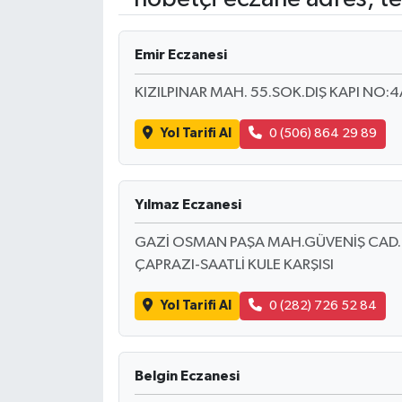
Emir Eczanesi
KIZILPINAR MAH. 55.SOK.DIŞ KAPI NO:
Yol Tarifi Al
0 (506) 864 29 89
Yılmaz Eczanesi
GAZİ OSMAN PAŞA MAH.GÜVENİŞ CAD.
ÇAPRAZI-SAATLİ KULE KARŞISI
Yol Tarifi Al
0 (282) 726 52 84
Belgin Eczanesi