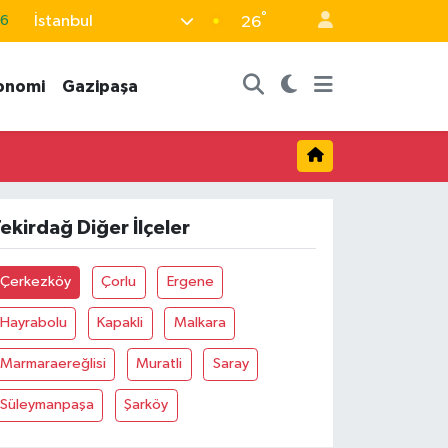
°
İstanbul
66
26
05
onomi
Gazipaşa
18
22
4
0
ekirdağ Diğer İlçeler
Çerkezköy
Çorlu
Ergene
Hayrabolu
Kapakli
Malkara
Marmaraereğlisi
Muratli
Saray
Süleymanpaşa
Şarköy