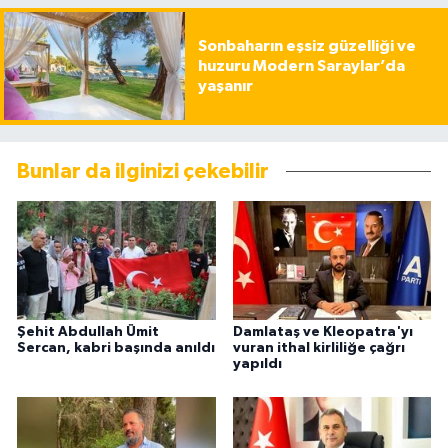
Sonbaharın eşsiz güzelliği ve
huzuru Modern Saraylar’da
yaşanır
Bunlar da ilginizi çekebilir
Şehit Abdullah Ümit
Damlataş ve Kleopatra'yı
Sercan, kabri başında anıldı
vuran ithal kirliliğe çağrı
yapıldı