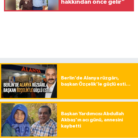
hakkından önce gelir"
Berlin’de Alanya rüzgârı,
başkan Özçelik’le güçlü esti…
Başkan Yardımcısı Abdullah
Akbaş’ın acı günü, annesini
kaybetti