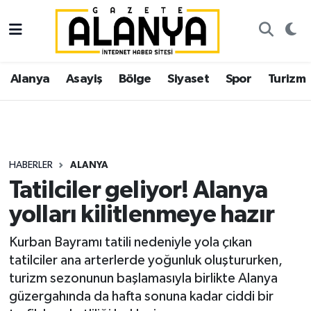
Alanya
İstanbul Nöbetçi Eczaneler
Alanya
Asayiş
Bölge
Siyaset
Spor
Turizm
Asayiş
İstanbul Hava Durumu
Bölge
İstanbul Trafik Yoğunluk Haritası
Siyaset
Süper Lig Puan Durumu ve Fikstür
HABERLER
ALANYA
Tatilciler geliyor! Alanya
Spor
Tüm Manşetler
yolları kilitlenmeye hazır
Turizm
Son Dakika Haberleri
Kurban Bayramı tatili nedeniyle yola çıkan
tatilciler ana arterlerde yoğunluk oluştururken,
Ekonomi
Haber Arşivi
turizm sezonunun başlamasıyla birlikte Alanya
güzergahında da hafta sonuna kadar ciddi bir
Gazipaşa