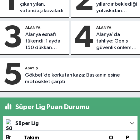
1
2
çıkan yılan,
yıllardır beklediği
vatandaşı kovaladı
yol askıdan
döndü
3
4
ALANYA
ALANYA
Alanya esnafı
Alanya'da
tükendi: 1 ayda
tahliye: Geniş
150 dükkan
güvenlik önlemi
kapandı
alındı
5
ASAYIŞ
Gökbel'de korkutan kaza: Başkanın eşine
motosiklet çarptı
Süper Lig Puan Durumu
Süper Lig
#
Takım
O
P