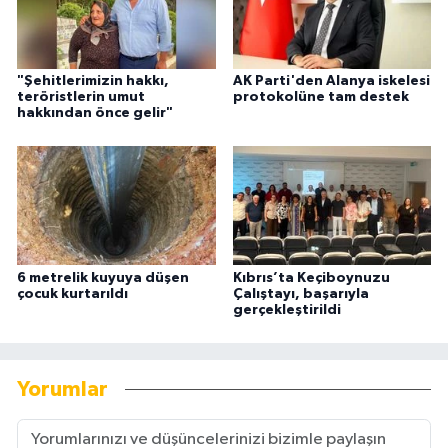
"Şehitlerimizin hakkı,
AK Parti'den Alanya iskelesi
teröristlerin umut
protokolüne tam destek
hakkından önce gelir"
6 metrelik kuyuya düşen
Kıbrıs’ta Keçiboynuzu
çocuk kurtarıldı
Çalıştayı, başarıyla
gerçekleştirildi
Yorumlar