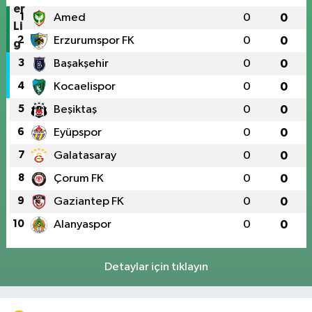
1
Amed
0
0
2
Erzurumspor FK
0
0
3
Başakşehir
0
0
4
Kocaelispor
0
0
5
Beşiktaş
0
0
6
Eyüpspor
0
0
7
Galatasaray
0
0
8
Çorum FK
0
0
9
Gaziantep FK
0
0
10
Alanyaspor
0
0
Detaylar için tıklayın