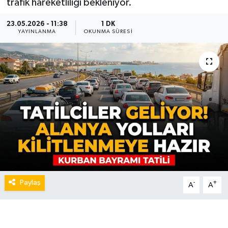
trafik hareketliliği bekleniyor.
23.05.2026 - 11:38
1 DK
YAYINLANMA
OKUNMA SÜRESI
Paylaş
-
+
A
A