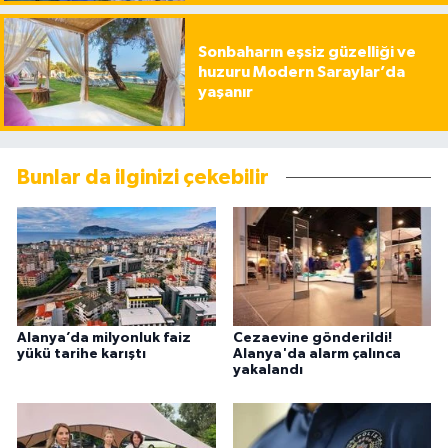
Sonbaharın eşsiz güzelliği ve
huzuru Modern Saraylar’da
yaşanır
Bunlar da ilginizi çekebilir
Alanya’da milyonluk faiz
Cezaevine gönderildi!
yükü tarihe karıştı
Alanya'da alarm çalınca
yakalandı