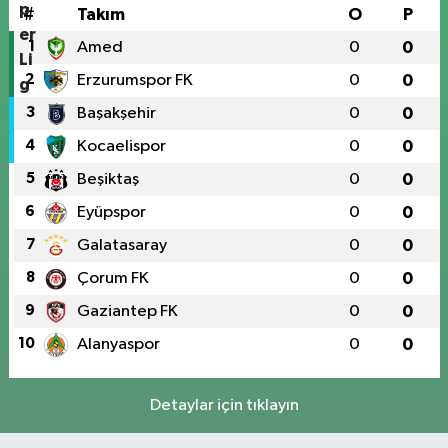
#
Takım
O
P
1
Amed
0
0
2
Erzurumspor FK
0
0
3
Başakşehir
0
0
4
Kocaelispor
0
0
5
Beşiktaş
0
0
6
Eyüpspor
0
0
7
Galatasaray
0
0
8
Çorum FK
0
0
9
Gaziantep FK
0
0
10
Alanyaspor
0
0
Detaylar için tıklayın