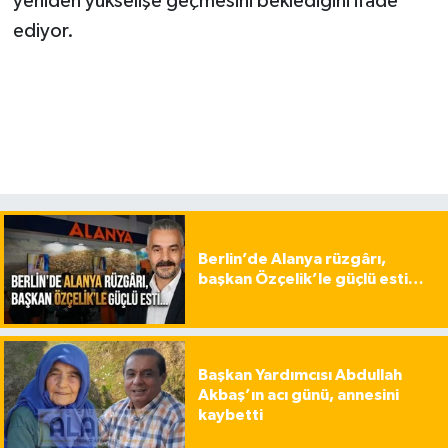
yeniden yükselişe geçmesini beklediğini ifade
ediyor.
Berlin’de Alanya rüzgârı,
başkan Özçelik’le güçlü esti…
Başkan Yardımcısı Abdullah
Akbaş’ın acı günü, annesini
kaybetti