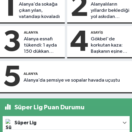
1
2
Alanya’da sokağa
Alanyalıların
çıkan yılan,
yıllardır beklediği
vatandaşı kovaladı
yol askıdan
döndü
3
4
ALANYA
ASAYIŞ
Alanya esnafı
Gökbel'de
tükendi: 1 ayda
korkutan kaza:
150 dükkan
Başkanın eşine
kapandı
motosiklet çarptı
5
ALANYA
Alanya’da şemsiye ve sopalar havada uçuştu
Süper Lig Puan Durumu
Süper Lig