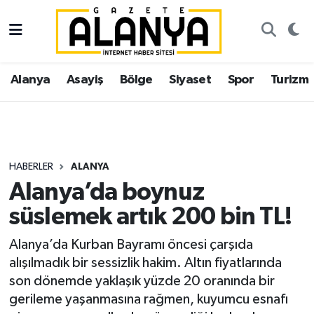
Alanya
İstanbul Nöbetçi Eczaneler
Alanya
Asayiş
Bölge
Siyaset
Spor
Turizm
Asayiş
İstanbul Hava Durumu
Bölge
İstanbul Trafik Yoğunluk Haritası
Siyaset
Süper Lig Puan Durumu ve Fikstür
HABERLER
ALANYA
Alanya’da boynuz
Spor
Tüm Manşetler
süslemek artık 200 bin TL!
Turizm
Son Dakika Haberleri
Alanya’da Kurban Bayramı öncesi çarşıda
alışılmadık bir sessizlik hakim. Altın fiyatlarında
Ekonomi
Haber Arşivi
son dönemde yaklaşık yüzde 20 oranında bir
gerileme yaşanmasına rağmen, kuyumcu esnafı
Gazipaşa