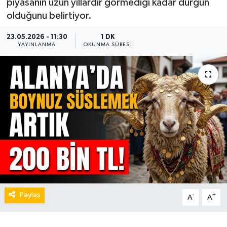
piyasanın uzun yıllardır görmediği kadar durgun
olduğunu belirtiyor.
23.05.2026 - 11:30
1 DK
YAYINLANMA
OKUNMA SÜRESI
Paylaş
-
+
A
A