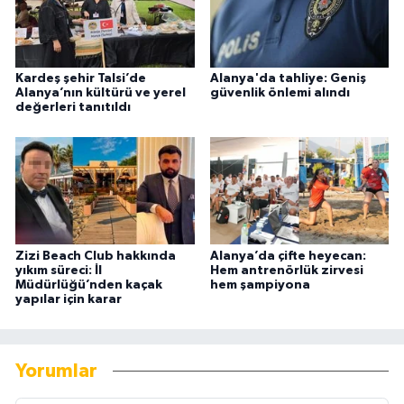
Kardeş şehir Talsi’de
Alanya'da tahliye: Geniş
Alanya’nın kültürü ve yerel
güvenlik önlemi alındı
değerleri tanıtıldı
Zizi Beach Club hakkında
Alanya’da çifte heyecan:
yıkım süreci: İl
Hem antrenörlük zirvesi
Müdürlüğü’nden kaçak
hem şampiyona
yapılar için karar
Yorumlar